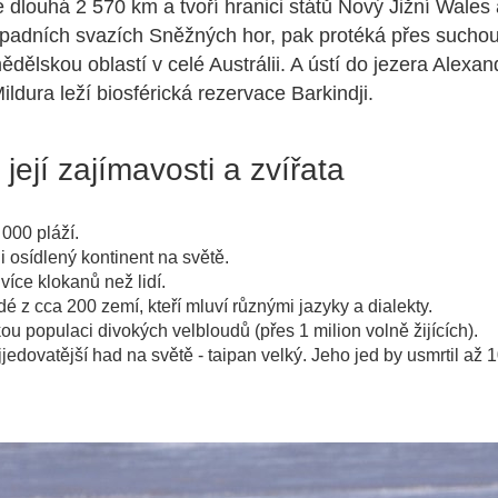
 dlouhá 2 570 km a tvoří hranici států Nový Jižní Wales a
adních svazích Sněžných hor, pak protéká přes suchou 
ědělskou oblastí v celé Austrálii. A ústí do jezera Alexan
ldura leží biosférická rezervace Barkindji.
 její zajímavosti a zvířata
000 pláží.
ji osídlený kontinent na světě.
 více klokanů než lidí.
idé z cca 200 zemí, kteří mluví různými jazyky a dialekty.
u populaci divokých velbloudů (přes 1 milion volně žijících).
jjedovatější had na světě - taipan velký. Jeho jed by usmrtil až 1