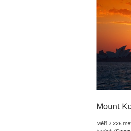
Mount Kos
Měří 2 228 met