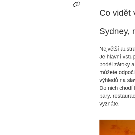
Co vidět v
Sydney, n
Největší austr
Je hlavní vstu
podél zátoky 
můžete odpočin
výhledů na sla
Do nich chodí 
bary, restaura
vyznáte.