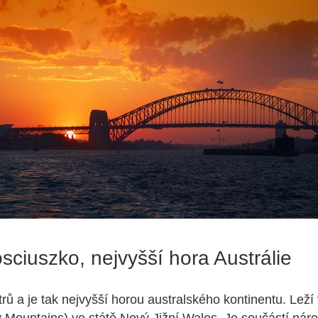
ciuszko, nejvyšší hora Austrálie
rů a je tak nejvyšší horou australského kontinentu. Lež