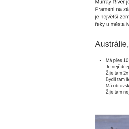
Murray River je
Pramení na záp
je největší zem
řeky u města Mi
Austrálie,
Má přes 10 
Je nejřidče
Žije tam 2x
Bydlí tam l
Má obrovsko
Žije tam ne