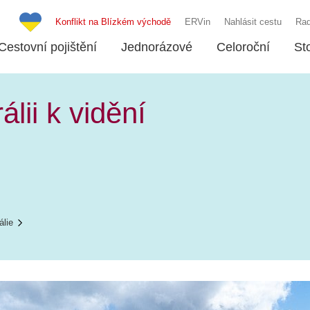
Konflikt na Blízkém východě
ERVin
Nahlásit cestu
Rad
Cestovní pojištění
Jednorázové
Celoroční
St
lii k vidění
álie