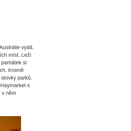
Austrálie vydá.
ích míst. Leží
 památek si
ach. Kromě
 stovky parků.
ť Haymarket s
e v něm