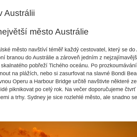
 Austrálii
ejvětší město Austrálie
alské město navštíví téměř každý cestovatel, který se do 
pní branou do Austrálie a zároveň jedním z nejzajímavějš
a skalnatého pobřeží Tichého oceánu. Po prozkoumávání
out na plážích, nebo si zasurfovat na slavné Bondi Be
vnou Operu a Harbour Bridge určitě navštivte některé ze
lidé piknikovat po celý rok. Na večer doporučujeme čtvr
cemi a trhy. Sydney je sice rozlehlé město, ale snadno s