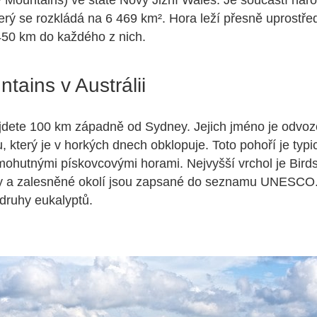
Mountains) ve státě Nový Jižní Wales. Je součástí nár
erý se rozkládá na 6 469 km². Hora leží přesně uprostř
450 km do každého z nich.
tains v Austrálii
jdete 100 km západně od Sydney. Jejich jméno je odvo
 který je v horkých dnech obklopuje. Toto pohoří je typi
ohutnými pískovcovými horami. Nejvyšší vrchol je Bird
y a zalesněné okolí jsou zapsané do seznamu UNESCO. 
druhy eukalyptů.