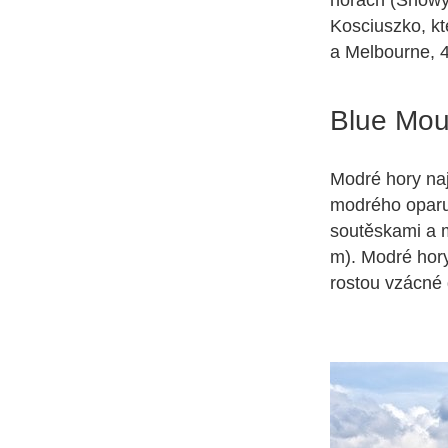
horách (Snowy 
Kosciuszko, kt
a Melbourne, 
Blue Moun
Modré hory na
modrého oparu,
soutěskami a m
m). Modré hor
rostou vzácné 