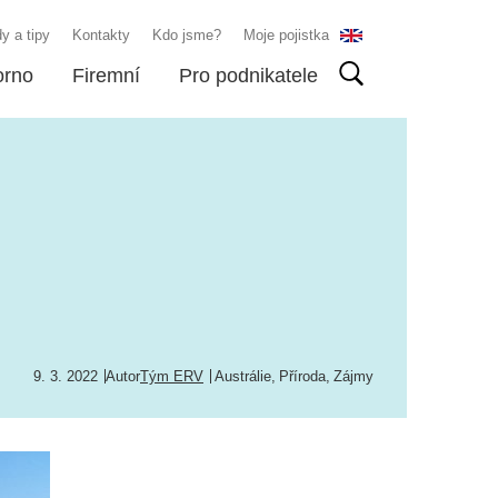
y a tipy
Kontakty
Kdo jsme?
Moje pojistka
orno
Firemní
Pro podnikatele
9. 3. 2022
Autor
Tým ERV
Austrálie
,
Příroda
,
Zájmy