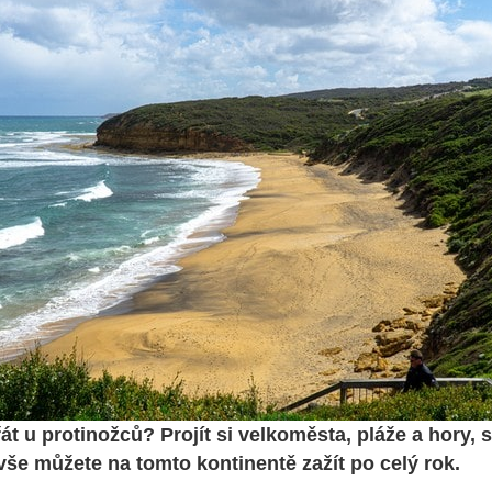
t u protinožců? Projít si velkoměsta, pláže a hory, su
vše můžete na tomto kontinentě zažít po celý rok.