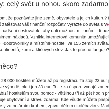
: celý svět u nohou skoro zadarmo
tom, že poznáváte jiné země, obyvatele a jejich kulturu
š zatěžovat váš finanční rozpočet? Vyrazte do světa s
W
li nadšení cestovatelé, aby dali možnost milionům lidí po
nimem nákladů. Vznikla internetová komunita umožňující
li-dobrovolníky a místními-hostiteli ve 155 zemích světa
ontinentů, zemí a klíčových slov. Jak to přesně funguje
něco?
28 000 hostiteli můžete až po registraci. Ta stojí 23 eur
 ve výhodě, platí jen 30 eur. To je za úsporu výdajů zane
bízí hostitelům svou pomoc - většinou tři až pět hodin 
tuje ubytování a stravu zdarma. Kde všude můžete přisp
psy za polárním kruhem, zpívat dětem ukolébavky v Mad