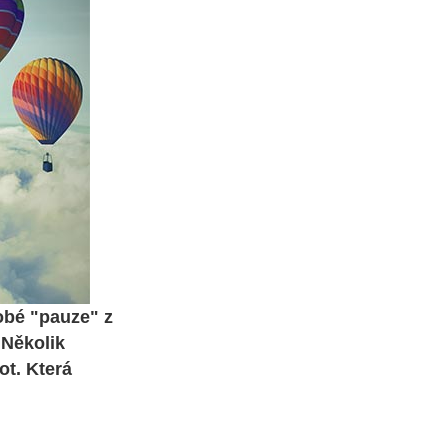
obé "pauze" z
 Několik
ot. Která