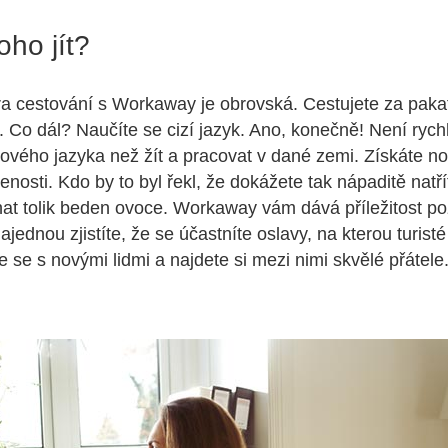
oho jít?
a cestování s Workaway je obrovská. Cestujete za paka
 Co dál? Naučíte se cizí jazyk. Ano, konečně! Není rych
nového jazyka než žít a pracovat v dané zemi. Získáte n
enosti. Kdo by to byl řekl, že dokážete tak nápaditě natřít
hat tolik beden ovoce. Workaway vám dává příležitost po
Najednou zjistíte, že se účastníte oslavy, na kterou turist
e se s novými lidmi a najdete si mezi nimi skvělé přátele