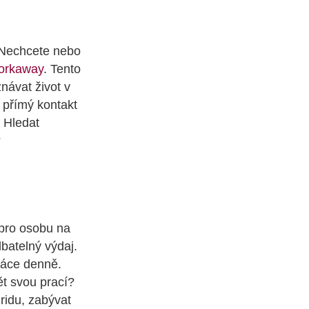
? Nechcete nebo
orkaway
. Tento
znávat život v
 přímý kontakt
. Hledat
?
 pro osobu na
dbatelný výdaj.
práce denně.
ět svou prací?
ridu, zabývat