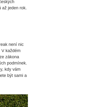
 českých
 až jeden rok.
reak není nic
t. V každém
 ze zákona
kých podmínek.
ady, kdy vám
ete být sami a