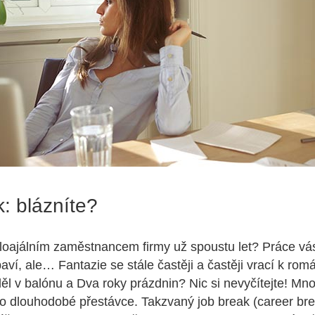
: blázníte?
loajálním zaměstnancem firmy už spoustu let? Práce vá
 baví, ale… Fantazie se stále častěji a častěji vrací k r
ěl v balónu
a
Dva roky prázdnin
? Nic si nevyčítejte! M
bo dlouhodobé přestávce. Takzvaný job break (career bre