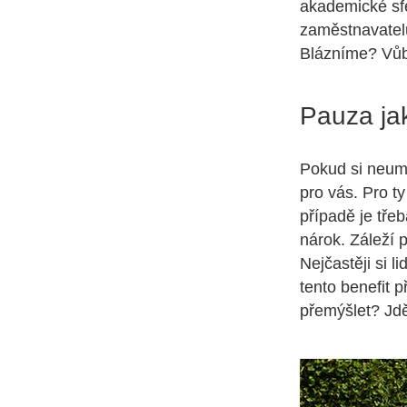
akademické sfé
zaměstnavatelů
Blázníme? Vů
Pauza jak
Pokud si neumí
pro vás. Pro t
případě je tře
nárok. Záleží 
Nejčastěji si l
tento benefit 
přemýšlet? Jdě