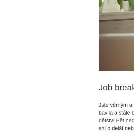
Job break
Jste věrným a 
bavila a stále
dětství
Pět ned
sní o delší ne