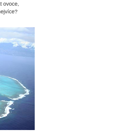
at ovoce,
nejvíce?