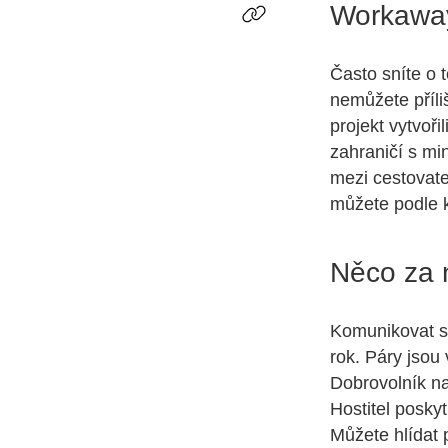
Workaway
Často sníte o 
nemůžete příli
projekt vytvoři
zahraničí s mi
mezi cestovate
můžete podle k
Něco za 
Komunikovat s 
rok. Páry jsou
Dobrovolník na
Hostitel posky
Můžete hlídat 