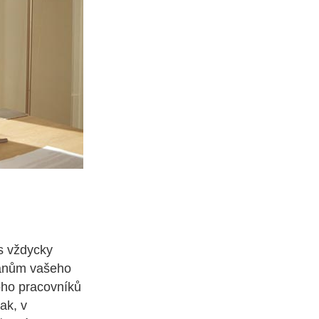
s vždycky
ománům vašeho
noho pracovníků
ak, v