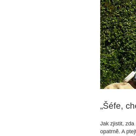
„Šéfe, ch
Jak zjistit, zd
opatrně. A pte