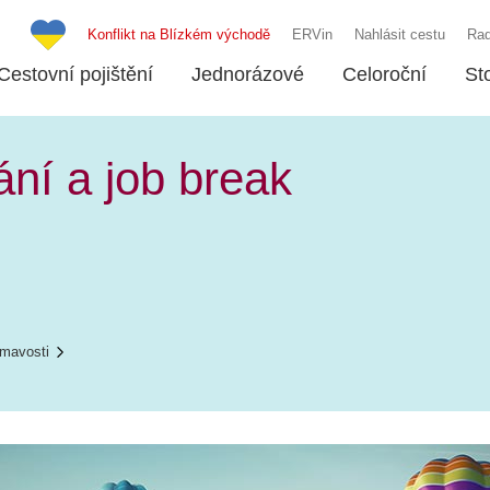
Konflikt na Blízkém východě
ERVin
Nahlásit cestu
Rad
Cestovní pojištění
Jednorázové
Celoroční
St
ní a job break
ímavosti