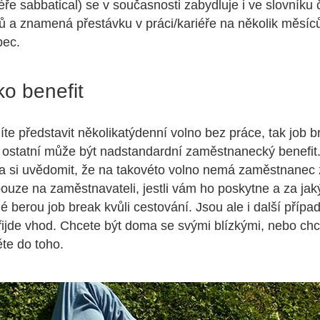
ře sabbatical) se v současnosti zabydluje i ve slovníku
 a znamená přestávku v práci/kariéře na několik měsíců
bec.
o benefit
te představit několikatýdenní volno bez práce, tak job b
y ostatní může být nadstandardní zaměstnanecký benefi
ba si uvědomit, že na takovéto volno nemá zaměstnanec
pouze na zaměstnavateli, jestli vám ho poskytne a za ja
idé berou job break kvůli cestování. Jsou ale i další příp
přijde vhod. Chcete být doma se svými blízkými, nebo chc
te do toho.