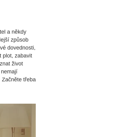
tel a někdy
lejší způsob
ové dovednosti,
 plot, zabavit
znat život
é nemají
. Začněte třeba