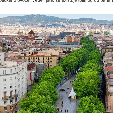
tického ovoce. Věděli jste, že existuje tolik odrůd ban