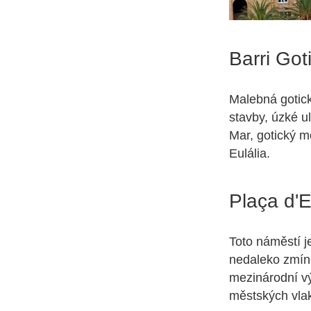
Barri Goti
Malebná gotick
stavby, úzké u
Mar, gotický m
Eulália.
Plaça d'
Toto náměstí j
nedaleko zmín
mezinárodní v
městských vlak