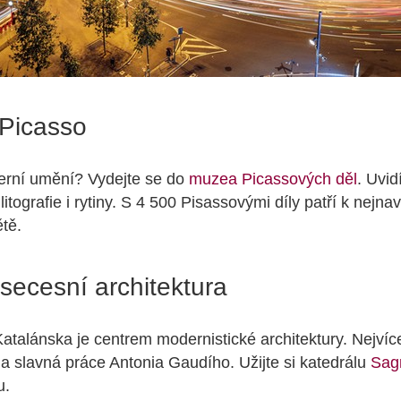
Picasso
erní umění? Vydejte se do
muzea Picassových děl
. Uvid
litografie i rytiny. S 4 500 Pisassovými díly patří k nejn
tě.
secesní architektura
atalánska je centrem modernistické architektury. Nejvíce
a slavná práce Antonia Gaudího. Užijte si katedrálu
Sag
u.