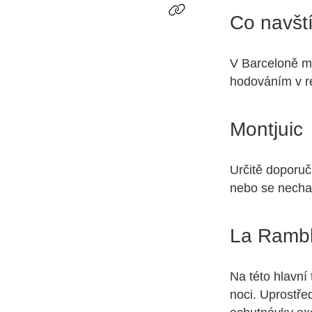
Co navští
V Barceloně mů
hodováním v re
Montjuic
Určitě doporu
nebo se necha
La Ramb
Na této hlavní
noci. Uprostřed