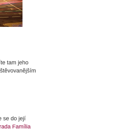
íte tam jeho
avštěvovanějším
 se do její
rada Família