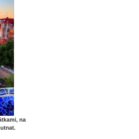
átkami, na
utnat.