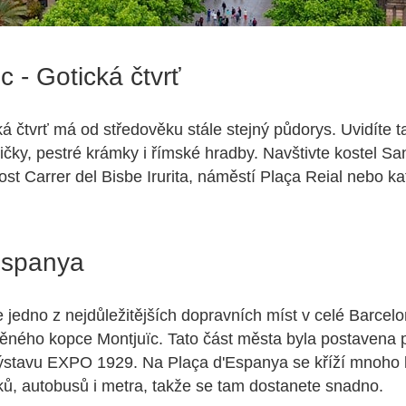
c - Gotická čtvrť
á čtvrť má od středověku stále stejný půdorys. Uvidíte 
ličky, pestré krámky i římské hradby. Navštivte kostel Sa
ost Carrer del Bisbe Irurita, náměstí Plaça Reial nebo k
Espanya
e jedno z nejdůležitějších dopravních míst v celé Barcel
ěného kopce Montjuïc. Tato část města byla postavena 
ýstavu EXPO 1929. Na Plaça d'Espanya se kříží mnoho 
ů, autobusů i metra, takže se tam dostanete snadno.