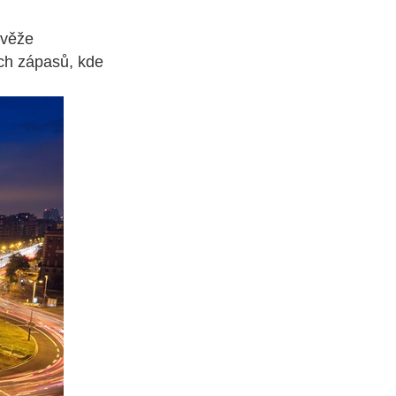
 věže
ích zápasů, kde