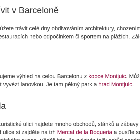
vit v Barceloně
žete trávit celé dny obdivováním architektury, chození
stauracích nebo odpočinkem či sportem na plážích. Zále
čujeme výhled na celou Barcelonu z
kopce Montjuic
. Můž
t vyvézt lanovkou. Je tam pěkný park a
hrad Montjuic
.
la
 turistické ulici najdete mnoho obchodů, stánků a zábavy 
 ulice si zajděte na trh
Mercat de la Boqueria
a pusťte s