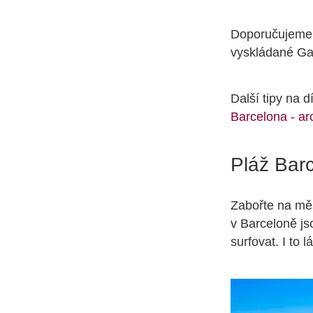
Doporučujeme p
vyskládané Ga
Další tipy na 
Barcelona - arc
Pláž Bar
Zabořte na měs
v Barceloně js
surfovat. I to