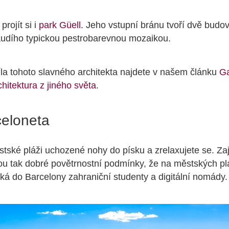
rojít si i
park Güell
. Jeho vstupní bránu tvoří dvě budov
udího typickou pestrobarevnou mozaikou.
díla tohoto slavného architekta najdete v našem článku
G
hitektura z jiného světa
.
celoneta
tské pláži uchozené nohy do písku a zrelaxujete se. Zaj
ou tak dobré povětrnostní podmínky, že na městských pl
 láká do Barcelony zahraniční studenty a digitální nomády