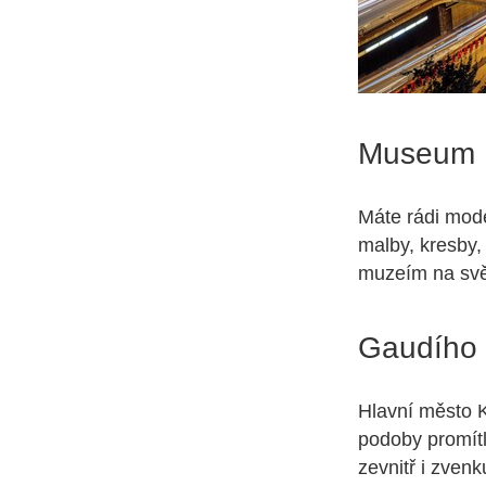
Museum 
Máte rádi mod
malby, kresby, 
muzeím na svě
Gaudího 
Hlavní město K
podoby promítl
zevnitř i zvenk