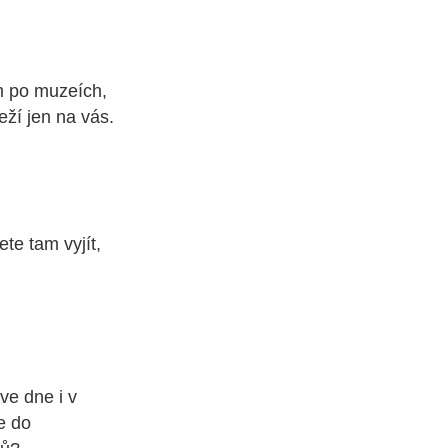
m po muzeích,
ží jen na vás.
ete tam vyjít,
ve dne i v
e do