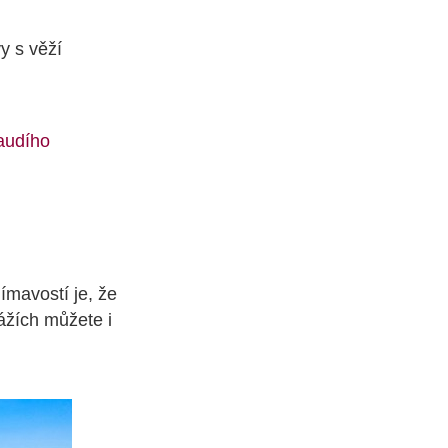
y s věží
audího
ímavostí je, že
ážích můžete i
.