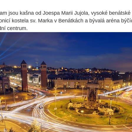
am jsou kašna od Joespa Marii Jujola, vysoké benátské
onicí kostela sv. Marka v Benátkách a bývalá aréna býč
dní centrum.