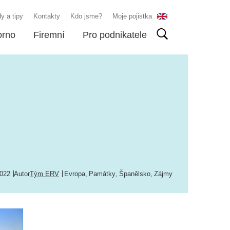
y a tipy
Kontakty
Kdo jsme?
Moje pojistka
orno
Firemní
Pro podnikatele
2022
Autor
Tým ERV
Evropa
,
Památky
,
Španělsko
,
Zájmy