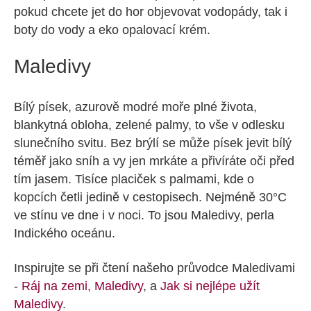
pokud chcete jet do hor objevovat vodopády, tak i
boty do vody a eko opalovací krém.
Maledivy
Bílý písek, azurově modré moře plné života,
blankytná obloha, zelené palmy, to vše v odlesku
slunečního svitu. Bez brýlí se může písek jevit bílý
téměř jako sníh a vy jen mrkáte a přivíráte oči před
tím jasem. Tisíce placiček s palmami, kde o
kopcích četli jedině v cestopisech. Nejméně 30°C
ve stínu ve dne i v noci. To jsou Maledivy, perla
Indického oceánu.
Inspirujte se při čtení našeho průvodce Maledivami
-
Ráj na zemi, Maledivy
, a
Jak si nejlépe užít
Maledivy
.