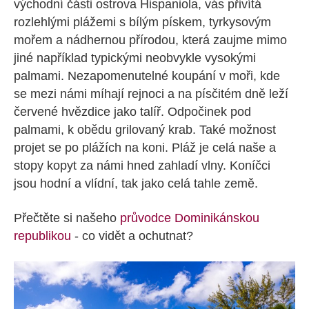
východní části ostrova Hispaniola, vás přivítá
rozlehlými plážemi s bílým pískem, tyrkysovým
mořem a nádhernou přírodou, která zaujme mimo
jiné například typickými neobvykle vysokými
palmami. Nezapomenutelné koupání v moři, kde
se mezi námi míhají rejnoci a na písčitém dně leží
červené hvězdice jako talíř. Odpočinek pod
palmami, k obědu grilovaný krab. Také možnost
projet se po plážích na koni. Pláž je celá naše a
stopy kopyt za námi hned zahladí vlny. Koníčci
jsou hodní a vlídní, tak jako celá tahle země.
Přečtěte si našeho
průvodce Dominikánskou
republikou
- co vidět a ochutnat?