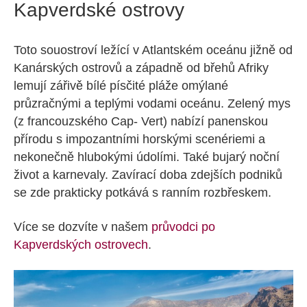
Kapverdské ostrovy
Toto souostroví ležící v Atlantském oceánu jižně od
Kanárských ostrovů a západně od břehů Afriky
lemují zářivě bílé písčité pláže omýlané
průzračnými a teplými vodami oceánu. Zelený mys
(z francouzského Cap- Vert) nabízí panenskou
přírodu s impozantními horskými scenériemi a
nekonečně hlubokými údolími. Také bujarý noční
život a karnevaly. Zavírací doba zdejších podniků
se zde prakticky potkává s ranním rozbřeskem.
Více se dozvíte v našem
průvodci po
Kapverdských ostrovech
.