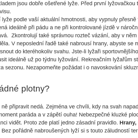
adem jsou dobře ošetřené lyže. Před první lyžovačkou t
visu.
 lyže podle vaší aktuální hmotnosti, aby vypnuly přesně v
ná ideálně při pádu a ne při kontrolované jízdě v náročn
ává. Zkontrolují také správnou rozteč vázání, aby v něm
la. V neposlední řadě také nabrousí hrany, abyste se mo
nout do kteréhokoliv svahu. Jste-li lyžaři sportovnějšího
usit ideálně už po týdnu lyžování. Rekreačním lyžařům sta
za sezonu. Nezapomeňte požádat i o navoskování skluzn
rádné plotny?
ně připravit nedá. Zejména ve chvíli, kdy na svah napa
 moment paráda a v zápětí ouha! Nebezpečné kluzké pl
nci vidět. Proto zde platí jedno zásadní pravidlo.
Hrany, 
. Bez pořádně nabroušených lyží si s touto záludností te