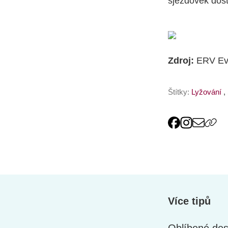
sjezdovek dos
Zdroj:
ERV Evr
Štítky:
Lyžování
,
Více tipů