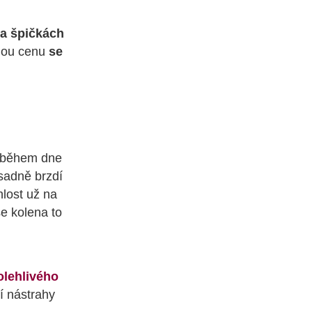
na špičkách
nou cenu
se
e během dne
ásadně brzdí
hlost už na
še kolena to
olehlivého
ní nástrahy