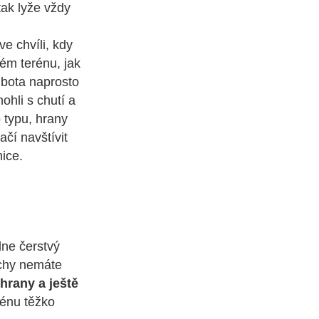
ak lyže vždy
e chvíli, kdy
ém terénu, jak
 bota naprosto
hli s chutí a
 typu, hrany
čí navštívit
ice.
dne čerstvý
ochy nemáte
hrany a ještě
rénu těžko