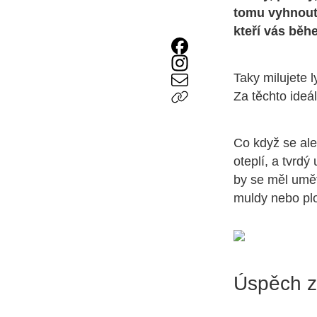
tomu vyhnout?
kteří vás běh
Taky milujete
Za těchto ideá
Co když se ale
oteplí, a tvrd
by se měl umět
muldy nebo plo
Úspěch z