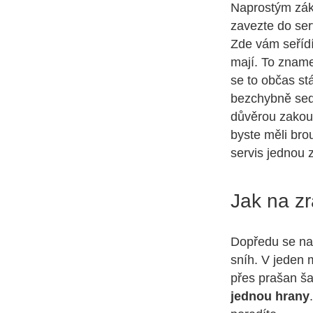
Naprostým zákl
zavezte do ser
Zde vám seřídí
mají. To zname
se to občas st
bezchybně sedě
důvěrou zakous
byste měli bro
servis jednou 
Jak na z
Dopředu se na 
sníh. V jeden
přes prašan ša
jednou hrany