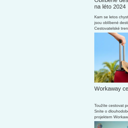
Oblíbené des
na léto 2024
Kam se letos chysta
jsou oblíbené dest
Cestovatelské tren
Workaway ces
Toužíte cestovat 
Sníte o dlouhodob
projektem Workaway
Několik týdnů, měs