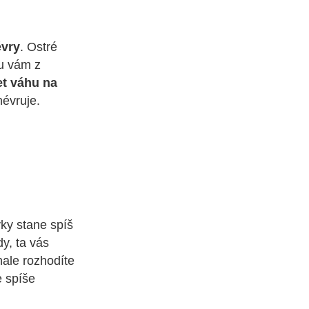
évry
. Ostré
ou vám z
et váhu na
évruje.
vky stane spíš
y, ta vás
nale rozhodíte
e spíše