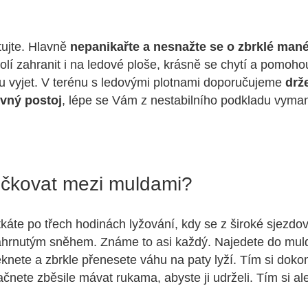
tujte. Hlavně
nepanikařte a nesnažte se o zbrklé man
lí zahranit i na ledové ploše, krásně se chytí a pomoh
u vyjet. V terénu s ledovými plotnami doporučujeme
drž
vný postoj
, lépe se Vám z nestabilního podkladu vyman
ličkovat mezi muldami?
tkáte po třech hodinách lyžování, kdy se z široké sjezdo
ahrnutým sněhem. Známe to asi každý. Najedete do muld
eknete a zbrkle přenesete váhu na paty lyží. Tím si doko
čnete zběsile mávat rukama, abyste ji udrželi. Tím si al