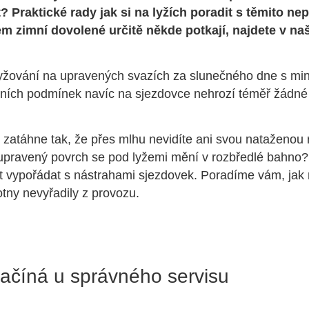
 Praktické rady jak si na lyžích poradit s těmito ne
em zimní dovolené určitě někde potkají, najdete v n
 lyžování na upravených svazích za slunečného dne s mi
lních podmínek navíc na sjezdovce nehrozí téměř žádné
 zatáhne tak, že přes mlhu nevidíte ani svou nataženou
ý upravený povrch se pod lyžemi mění v rozbředlé bahno?
 vypořádat s nástrahami sjezdovek. Poradíme vám, jak 
tny nevyřadily z provozu.
ačíná u správného servisu