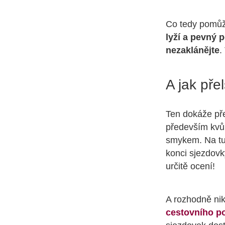
Co tedy pomůže
lyží a pevný p
nezaklánějte
.
A jak pře
Ten dokáže př
především kvůl
smykem. Na tut
konci sjezdovk
určitě ocení!
A rozhodně nik
cestovního po