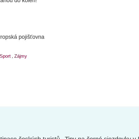
tanou do kolen!
opská pojišťovna
Sport
,
Zájmy