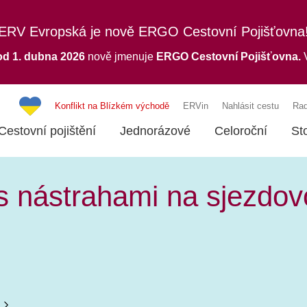
ERV Evropská je nově ERGO Cestovní Pojišťovna
od 1. dubna 2026
nově jmenuje
ERGO
Cestovní Pojišťovna.
V
Konflikt na Blízkém východě
ERVin
Nahlásit cestu
Rad
Cestovní pojištění
Jednorázové
Celoroční
St
s nástrahami na sjezdo