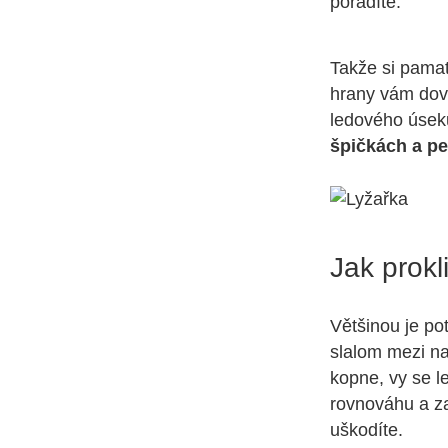
poradíte.
Takže si pama
hrany vám dovo
ledového úsek
špičkách a pe
Jak prok
Většinou je po
slalom mezi n
kopne, vy se l
rovnováhu a za
uškodíte.