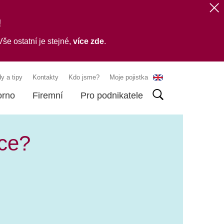
!
še ostatní je stejné,
více zde
.
y a tipy
Kontakty
Kdo jsme?
Moje pojistka
orno
Firemní
Pro podnikatele
vce?