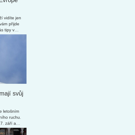
 Evropě
í vidíte jen
 vám přijde
s tipy v
 mají svůj
 je letošním
ního ruchu.
7. září a
é organizace