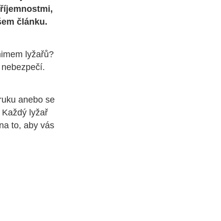
příjemnostmi,
ašem článku.
nimem lyžařů?
 nebezpečí.
 ruku anebo se
 Každý lyžař
na to, aby vás