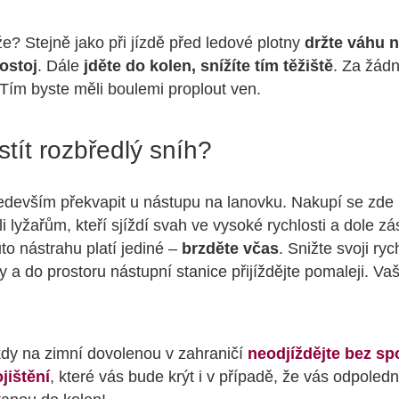
? Stejně jako při jízdě před ledové plotny
držte váhu 
ostoj
. Dále
jděte do kolen, snížíte tím těžiště
. Za žád
 Tím byste měli boulemi proplout ven.
lstít rozbředlý sníh?
edevším překvapit u nástupu na lanovku. Nakupí se zd
i lyžařům, kteří sjíždí svah ve vysoké rychlosti a dole z
o nástrahu platí jediné –
brzděte včas
. Snižte svoji ryc
y a do prostoru nástupní stanice přijíždějte pomaleji. Va
dy na zimní dovolenou v zahraničí
neodjíždějte bez sp
jištění
, které vás bude krýt i v případě, že vás odpoled