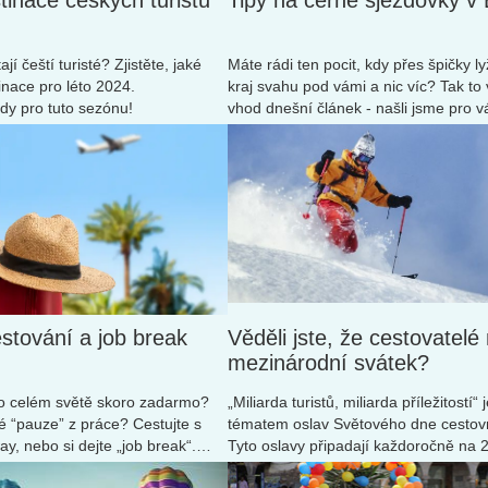
tinace českých turistů
Tipy na černé sjezdovky v
jí čeští turisté? Zjistěte, jaké
Máte rádi ten pocit, kdy přes špičky lyž
inace pro léto 2024.
kraj svahu pod vámi a nic víc? Tak to
dy pro tuto sezónu!
vhod dnešní článek - našli jsme pro vá
Rakousku, Švýcarsku, Itálii a Francii.
tování a job break
Věděli jste, že cestovatelé
mezinárodní svátek?
po celém světě skoro zadarmo?
„Miliarda turistů, miliarda příležitostí“
é “pauze” z práce? Cestujte s
tématem oslav Světového dne cestov
, nebo si dejte „job break“.
Tyto oslavy připadají každoročně na 2
íců nebo let můžete žít v
připomínají den přijetí stanov Světov