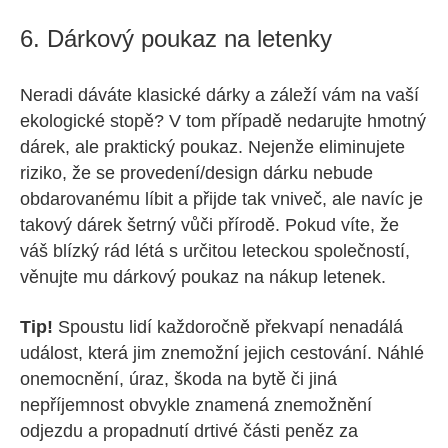
6. Dárkový poukaz na letenky
Neradi dáváte klasické dárky a záleží vám na vaší
ekologické stopě? V tom případě nedarujte hmotný
dárek, ale praktický poukaz. Nejenže eliminujete
riziko, že se provedení/design dárku nebude
obdarovanému líbit a přijde tak vniveč, ale navíc je
takový dárek šetrný vůči přírodě. Pokud víte, že
váš blízký rád létá s určitou leteckou společností,
věnujte mu dárkový poukaz na nákup letenek.
Tip!
Spoustu lidí každoročně překvapí nenadálá
událost, která jim znemožní jejich cestování. Náhlé
onemocnění, úraz, škoda na bytě či jiná
nepříjemnost obvykle znamená znemožnění
odjezdu a propadnutí drtivé části peněz za