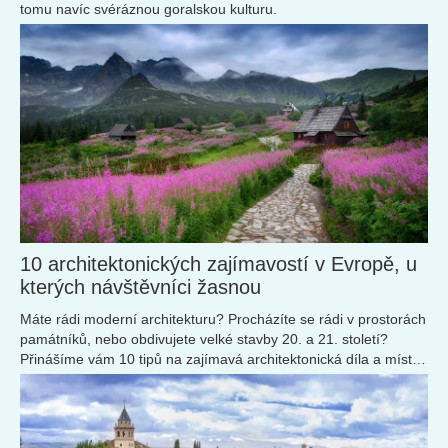
tomu navíc svéráznou goralskou kulturu.
10 architektonických zajímavostí v Evropě, u
kterých návštěvníci žasnou
Máte rádi moderní architekturu? Procházíte se rádi v prostorách
památníků, nebo obdivujete velké stavby 20. a 21. století?
Přinášíme vám 10 tipů na zajímavá architektonická díla a místa
v Evropě.