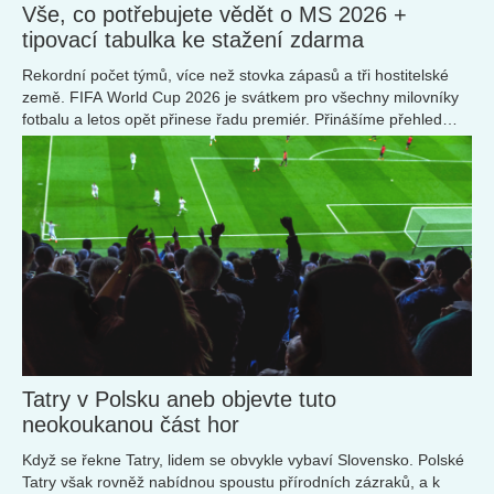
Vše, co potřebujete vědět o MS 2026 +
tipovací tabulka ke stažení zdarma
Rekordní počet týmů, více než stovka zápasů a tři hostitelské
země. FIFA World Cup 2026 je svátkem pro všechny milovníky
fotbalu a letos opět přinese řadu premiér. Přinášíme přehled
toho nejdůležitějšího, co by měli fanoušci před prvním výkopem
Mistrovství světa ve fotbale vědět a pro zkušené tipéry máme i
malý dárek.
Tatry v Polsku aneb objevte tuto
neokoukanou část hor
Když se řekne Tatry, lidem se obvykle vybaví Slovensko. Polské
Tatry však rovněž nabídnou spoustu přírodních zázraků, a k