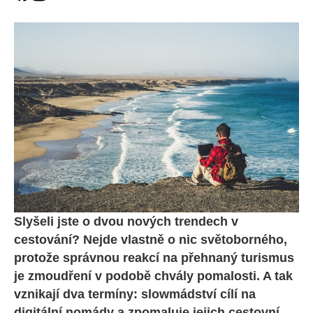
Slyšeli jste o dvou nových trendech v
cestování? Nejde vlastně o nic světoborného,
protože správnou reakcí na přehnaný turismus
je zmoudření v podobě chvály pomalosti. A tak
vznikají dva termíny: slowmádství cílí na
digitální nomády a zpomaluje jejich cestovní