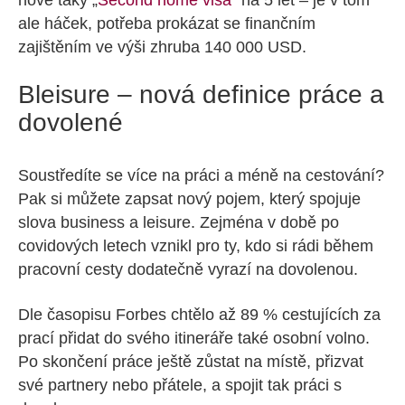
nově taky „
Second home visa
“ na 5 let – je v tom
ale háček, potřeba prokázat se finančním
zajištěním ve výši zhruba 140 000 USD.
Bleisure – nová definice práce a
dovolené
Soustředíte se více na práci a méně na cestování?
Pak si můžete zapsat nový pojem, který spojuje
slova business a leisure. Zejména v době po
covidových letech vznikl pro ty, kdo si rádi během
pracovní cesty dodatečně vyrazí na dovolenou.
Dle časopisu Forbes chtělo až 89 % cestujících za
prací přidat do svého itineráře také osobní volno.
Po skončení práce ještě zůstat na místě, přizvat
své partnery nebo přátele, a spojit tak práci s