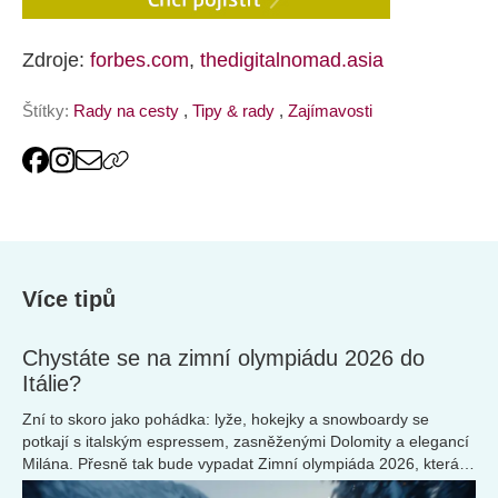
Zdroje:
forbes.com
,
thedigitalnomad.asia
Štítky:
Rady na cesty
,
Tipy & rady
,
Zajímavosti
Více tipů
Chystáte se na zimní olympiádu 2026 do
Itálie?
Zní to skoro jako pohádka: lyže, hokejky a snowboardy se
potkají s italským espressem, zasněženými Dolomity a elegancí
Milána. Přesně tak bude vypadat Zimní olympiáda 2026, která
se po 20 letech vrací do Itálie. A pokud přemýšlíte, kam letos v