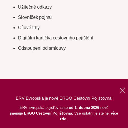
Užitečné odkazy
Slovníček pojmů
Cílové trhy
Digitální kartička cestovního pojištění
Odstoupení od smlouvy
ERV Evropská je nově ERGO Cestovní Pojišťovna!
Nahoru
|
Informace o webu
|
Mapa stránek
ERV Evropská pojišťovna se
od 1. dubna 2026
nově
jmenuje
ERGO
Cestovní Pojišťovna.
Vše ostatní je stejné,
více
©
2026
ERGO Cestovní Pojišťovna, a. s.,
pod dohledem ČNB
zde
.