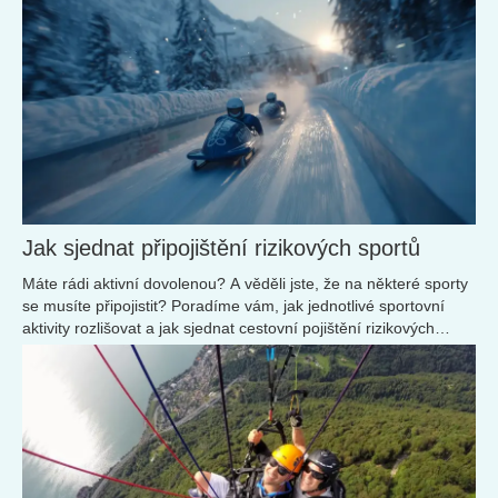
zimě vyrazit, možná právě tady najdete ideální cíl pro
dovolenou, na kterou nezapomenete.
Jak sjednat připojištění rizikových sportů
Máte rádi aktivní dovolenou? A věděli jste, že na některé sporty
se musíte připojistit? Poradíme vám, jak jednotlivé sportovní
aktivity rozlišovat a jak sjednat cestovní pojištění rizikových
sportů.