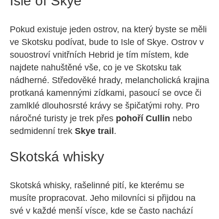
Isle of Skye
Pokud existuje jeden ostrov, na který byste se měli
ve Skotsku podívat, bude to Isle of Skye. Ostrov v
souostroví vnitřních Hebrid je tím místem, kde
najdete nahuštěné vše, co je ve Skotsku tak
nádherné. Středověké hrady, melancholická krajina
protkaná kamennými zídkami, pasoucí se ovce či
zamlklé dlouhosrsté krávy se špičatými rohy. Pro
náročné turisty je trek přes
pohoří Cullin
nebo
sedmidenní trek
Skye trail
.
Skotská whisky
Skotská whisky, rašelinné pití, ke kterému se
musíte propracovat. Jeho milovníci si přijdou na
své v každé menší vísce, kde se často nachází