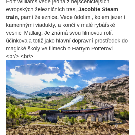
Fort Williams vede jedna z nejscéničtějších
evropských železničních tras,
Jacobite Steam
train
, parní železnice. Vede údolími, kolem jezer i
kamennými viadukty, a končí v malé rybářské
vesnici Mallaig. Je známá svou filmovou rolí,
účinkovala totiž jako hlavní dopravní prostředek do
magické školy ve filmech o Harrym Potterovi.
<br/> <br/>