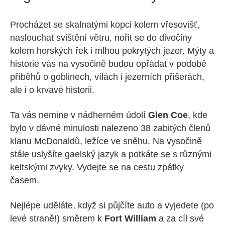
Procházet se skalnatými kopci kolem vřesovišť,
naslouchat svištění větru, nořit se do divočiny
kolem horských řek i mlhou pokrytých jezer. Mýty a
historie vás na vysočině budou opřádat v podobě
příběhů o goblinech, vílách i jezerních příšerách,
ale i o krvavé historii.
Ta vás nemine v nádherném údolí
Glen Coe
, kde
bylo v dávné minulosti nalezeno 38 zabitých členů
klanu McDonaldů, ležíce ve sněhu. Na vysočině
stále uslyšíte gaelský jazyk a potkáte se s různými
keltskými zvyky. Vydejte se na cestu zpátky
časem.
Nejlépe uděláte, když si půjčíte auto a vyjedete (po
levé straně!) směrem k
Fort William
a za cíl své