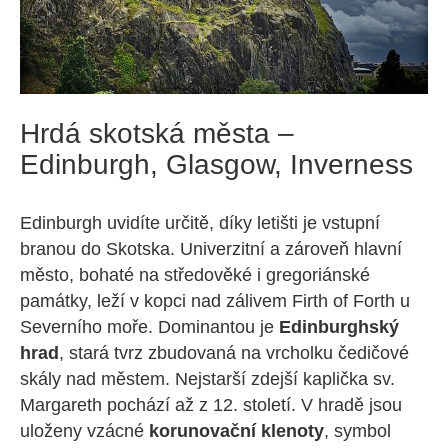
Hrdá skotská města –
Edinburgh, Glasgow, Inverness
Edinburgh uvidíte určitě, díky letišti je vstupní
branou do Skotska. Univerzitní a zároveň hlavní
město, bohaté na středověké i gregoriánské
památky, leží v kopci nad zálivem Firth of Forth u
Severního moře. Dominantou je
Edinburghský
hrad
, stará tvrz zbudovaná na vrcholku čedičové
skály nad městem. Nejstarší zdejší kaplička sv.
Margareth pochází až z 12. století. V hradě jsou
uloženy vzácné
korunovační klenoty
, symbol