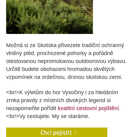
Možná si ze Skotska přivezete tradiční ochranný
vlněný pléd, prochozené pohorky a pořádně
otestovanou nepromokavou outdoorovou výbavu.
Určitě budete obohaceni hromadou skvělých
vzpomínek na srdečnou, drsnou skotskou zemi.
<br/>K výletům do hor Vysočiny i za hledáním
zrnka pravdy z místních divokých legend si
nezapomeňte pořídit
kvalitní cestovní pojištění
.
<br/>Vy cestujete. My se staráme.