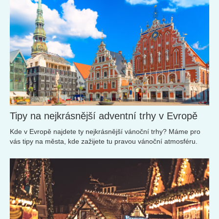
přírodní klenoty, poradíme vám, jak cestovat s nízkým
rozpočtem a přesto si užít skvělé zážitky.
Tipy na nejkrásnější adventní trhy v Evropě
Kde v Evropě najdete ty nejkrásnější vánoční trhy? Máme pro
vás tipy na města, kde zažijete tu pravou vánoční atmosféru.