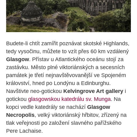
Budete-li chtít zamířit poznávat skotské Highlands,
tedy vysočinu, můžete to vzít přes 60 km vzdálený
Glasgow
. Přístav u Atlantického oceánu stojí za
zastávku. Město plné viktoriánských a secesních
památek je třetí nejnavštěvovanější ve Spojeném
království, hned po Londýnu a Edinburghu.
Navštivte neo-gotickou
Kelvingrove Art gallery
i
gotickou
glasgowskou katedrálu sv. Munga
. Na
kopci vedle katedrály se nachází
Glasgow
Necropolis
, velký viktoriánský hřbitov, zřízený na
tlak veřejnosti po založení slavného pařížského
Pere Lachaise.