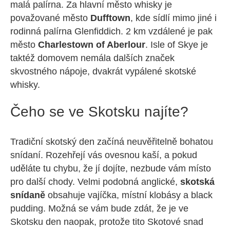
malá palírna. Za hlavní město whisky je
považované město
Dufftown
, kde sídlí mimo jiné i
rodinná palírna Glenfiddich. 2 km vzdálené je pak
město
Charlestown of Aberlour
. Isle of Skye je
taktéž domovem nemála dalších značek
skvostného nápoje, dvakrát vypálené skotské
whisky.
Čeho se ve Skotsku najíte?
Tradiční skotský den začíná neuvěřitelně bohatou
snídaní. Rozehřejí vás ovesnou kaší, a pokud
uděláte tu chybu, že jí dojíte, nezbude vám místo
pro další chody. Velmi podobná anglické,
skotská
snídaně
obsahuje vajíčka, místní klobásy a black
pudding. Možná se vám bude zdát, že je ve
Skotsku den naopak, protože tito Skotové snad