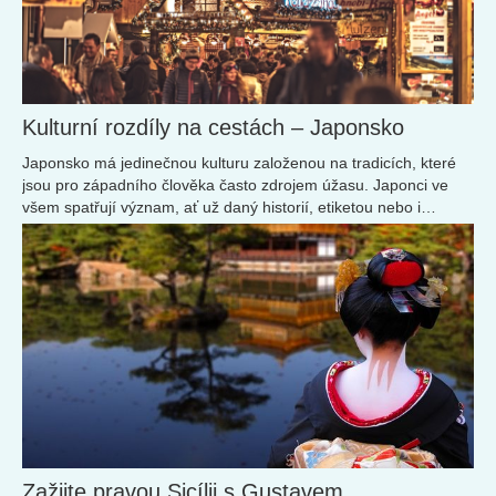
Kulturní rozdíly na cestách – Japonsko
Japonsko má jedinečnou kulturu založenou na tradicích, které
jsou pro západního člověka často zdrojem úžasu. Japonci ve
všem spatřují význam, ať už daný historií, etiketou nebo i
způsobem psaní některých slov. Vydejme se na krátkou exkurzi
do japonských zvyklostí.
Zažijte pravou Sicílii s Gustavem