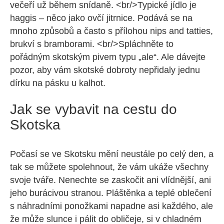
večeří už během snídaně. <br/>Typické jídlo je
haggis – něco jako ovčí jitrnice. Podává se na
mnoho způsobů a často s přílohou nips and tatties,
brukví s bramborami. <br/>Spláchněte to
pořádným skotským pivem typu „ale“. Ale dávejte
pozor, aby vám skotské dobroty nepřidaly jednu
dírku na pásku u kalhot.
Jak se vybavit na cestu do
Skotska
Počasí se ve Skotsku mění neustále po celý den, a
tak se můžete spolehnout, že vám ukáže všechny
svoje tváře. Nenechte se zaskočit ani vlídnější, ani
jeho burácivou stranou. Pláštěnka a teplé oblečení
s náhradními ponožkami napadne asi každého, ale
že může slunce i pálit do obličeje, si v chladném