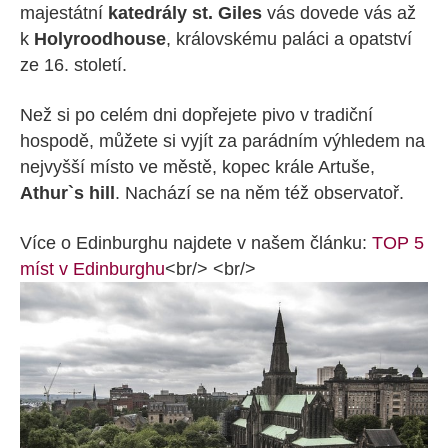
majestátní
katedrály st. Giles
vás dovede vás až
k
Holyroodhouse
, královskému paláci a opatství
ze 16. století.
Než si po celém dni dopřejete pivo v tradiční
hospodě, můžete si vyjít za parádním výhledem na
nejvyšší místo ve městě, kopec krále Artuše,
Athur`s hill
. Nachází se na něm též observatoř.
Více o Edinburghu najdete v našem článku:
TOP 5
míst v Edinburghu
<br/> <br/>