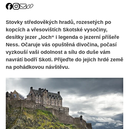
Stovky středověkých hradů, rozesetých po
kopcích a vřesovištích Skotské vysočiny,
desítky jezer „loch“ i legenda o jezerní příšeře
Ness. Očaruje vás opuštěná divočina, počasí
vyzkouší vaši odolnost a sílu do duše vám
navrátí bodří Skoti. Přijeďte do jejich hrdé země
na pohádkovou návštěvu.