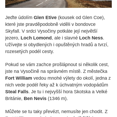
Jeďte údolím
Glen Etive
(kousek od Glen Coe),
které jste pravděpodobně viděli v bondovce
Skyfall. V srdci Vysočiny potkáte její největší
jezero,
Loch Lomond
, ale i slavné
Loch Ness
.
Užívejte si obydlených i opuštěných hradů a tvrzí,
rozesetých podél cesty.
Pokud se vám zachce prošlápnout si několik cest,
jste na Vysočině na správném místě. Z městečka
Fort William
vedou mnohé výlety do okolí, jedna z
nich vede podél řeky až k úchvatným vodopádům
Steal Falls
. Je tu i nejvyšší hora Skotska a Velké
Británie,
Ben Nevis
(1346 m).
Můžete se tu taky převézt, nemusíte jen chodit. Z