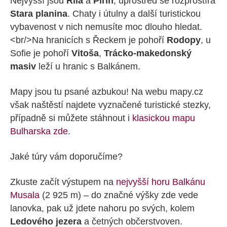
Nejvyšší jsou
Rila
a
Pirin
, uprostřed se rozprostírá
Stara planina
. Chaty i útulny a další turistickou
vybavenost v nich nemusíte moc dlouho hledat.
<br/>Na hranicích s Řeckem je pohoří
Rodopy
, u
Sofie je pohoří
Vitoša
,
Trácko-makedonský
masiv
leží u hranic s Balkánem.
Mapy jsou tu psané azbukou! Na webu mapy.cz
však naštěstí najdete vyznačené turistické stezky,
případně si můžete stáhnout i
klasickou mapu
Bulharska zde
.
Jaké túry vám doporučíme?
Zkuste začít výstupem na
nejvyšší horu Balkánu
Musala
(2 925 m) – do značné výšky zde vede
lanovka, pak už jdete nahoru po svých, kolem
Ledového jezera
a četných občerstvoven.