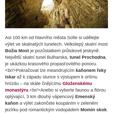
Asi 100 km od hlavního města Sofie si udělejte
výlet ve skalnatých tunelech. Velkolepý skalní most
Božia Most
je pozůstatkem průtokové jeskyně.
Největší skalní tunel Bulharska,
tunel Prochodna
,
je ukázkou krasového propasťovitého ponoru.
<br/>Pokračovat lze meandrujícím
kaňonem řeky
Iskar
až k západu slunce s výstupem k orlímu
hnízdu – na skále čnějícímu
Gloženskému
monastýru
.<br/>Anebo si vyberte faunou a flórou
oplývající, 3 km dlouhý vápencový
Emenský
kaňon
a výlet zakončete koupáním v zeleném
jezírku pod romantickým vodopádem
Momin skok
.