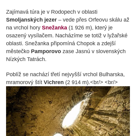
Zajímavá túra je v Rodopech v oblasti
Smoljanských jezer
– vede přes Orfeovu skálu až
na vrchol hory
Snežanka
(1 926 m), který je
osazený vysílačem. Nacházíme se totiž v lyžařské
oblasti. Snežanka připomíná Chopok a zdejší
městečko
Pamporovo
zase Jasnú v slovenských
Nízkých Tatrách.
Poblíž se nachází třetí nejvyšší vrchol Bulharska,
mramorový štít
Vichren
(2 914 m).<br/> <br/>