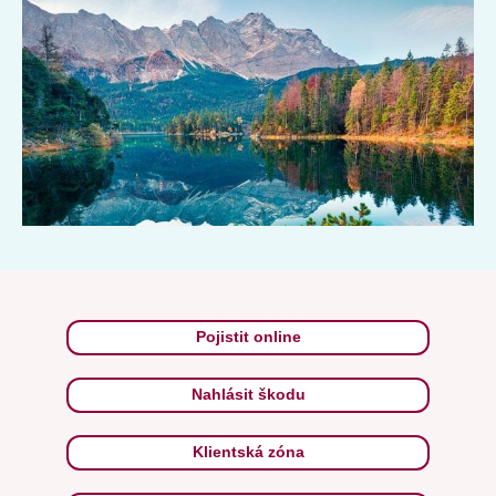
Höllental, kde na vás ve výšce kolem 2000 m n. m. čeká
zajištěná cesta v podobě traverzu skalní stěnou. Navštivte také
jezero Eibsee a hrad Neuschwanstein.
Pojistit online
Nahlásit škodu
Klientská zóna