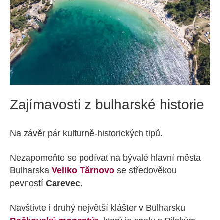
Zajímavosti z bulharské historie
Na závěr pár kulturně-historických tipů.
Nezapomeňte se podívat na bývalé hlavní města
Bulharska
Veliko Tărnovo
se středověkou
pevností
Carevec
.
Navštivte i druhý největší klášter v Bulharsku