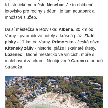
k historickému městu
Nesebar
. Je to oblíbené
letovisko pro rodiny s dětmi, je tam aquapark a
množství služeb.
Další městečka a letoviska:
Albena
, 30 km od
Varny - pyramidové hotely a krásná pláž.
Zlaté
písky
- 17 km od Varny.
Primorsko
- česká oáza.
Kitenský záliv
- historie, pláže i skalnaté útesy.
Lozenec
- klidné městečko ve vinicích, moře s
malebnými zátokami. Neobjevené
Carevo
u pohoří
Strandža.