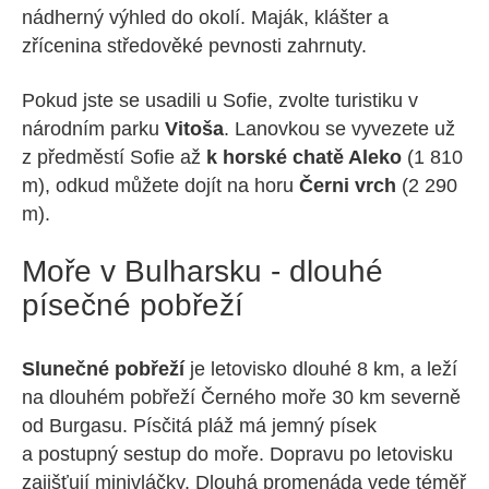
nádherný výhled do okolí. Maják, klášter a
zřícenina středověké pevnosti zahrnuty.
Pokud jste se usadili u Sofie, zvolte turistiku v
národním parku
Vitoša
. Lanovkou se vyvezete už
z předměstí Sofie až
k horské chatě Aleko
(1 810
m), odkud můžete dojít na horu
Černi vrch
(2 290
m).
Moře v Bulharsku - dlouhé
písečné pobřeží
Slunečné pobřeží
je letovisko dlouhé 8 km, a leží
na dlouhém pobřeží Černého moře 30 km severně
od Burgasu. Písčitá pláž má jemný písek
a postupný sestup do moře. Dopravu po letovisku
zajišťují minivláčky. Dlouhá promenáda vede téměř