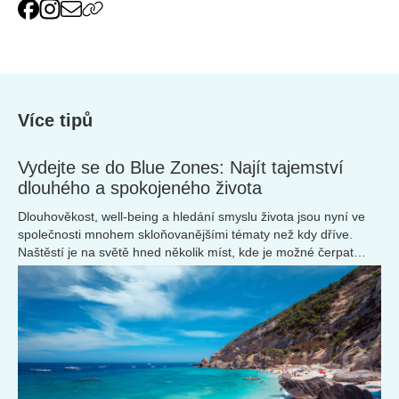
Více tipů
Vydejte se do Blue Zones: Najít tajemství
dlouhého a spokojeného života
Dlouhověkost, well-being a hledání smyslu života jsou nyní ve
společnosti mnohem skloňovanějšími tématy než kdy dříve.
Naštěstí je na světě hned několik míst, kde je možné čerpat
poznatky přímo od místních. Řeč je o Blue Zones, kde se tamní
obyvatelé dožívají vysokého věku a ví, jak žít. Kde je najít?