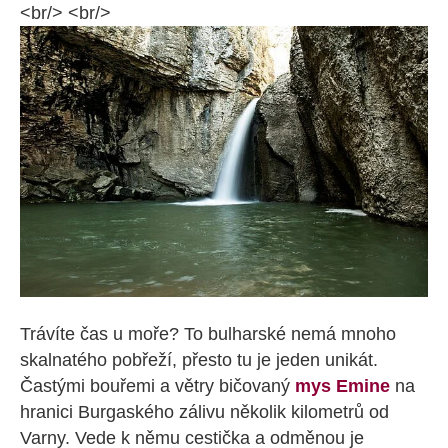
<br/> <br/>
Trávíte čas u moře? To bulharské nemá mnoho
skalnatého pobřeží, přesto tu je jeden unikát.
Častými bouřemi a větry bičovaný
mys Emine
na
hranici Burgaského zálivu několik kilometrů od
Varny. Vede k němu cestička a odměnou je