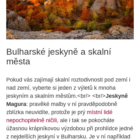
Bulharské jeskyně a skalní
města
Pokud vás zajímají skalní roztodivnosti pod zemí i
nad zemí, vyberte si jeden z výletů k mnoha
jeskyním a skalním městům.<br/> <br/>
Jeskyně
Magura
: pravěké malby v ní pravděpodobně
zblízka neuvidíte, protože je prý
místní lidé
nepochopitelně ničili
, ale i tak se pokocháte
úžasnou krápníkovou výzdobou při prohlídce jedné
z nejdelších jeskyní v Bulharsku. Je v ní například