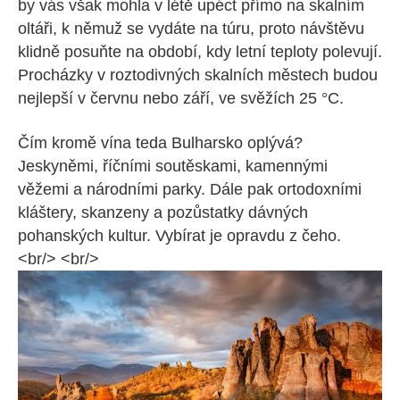
by vás však mohla v létě upéct přímo na skalním
oltáři, k němuž se vydáte na túru, proto návštěvu
klidně posuňte na období, kdy letní teploty polevují.
Procházky v roztodivných skalních městech budou
nejlepší v červnu nebo září, ve svěžích 25 °C.
Čím kromě vína teda Bulharsko oplývá?
Jeskyněmi, říčními soutěskami, kamennými
věžemi a národními parky. Dále pak ortodoxními
kláštery, skanzeny a pozůstatky dávných
pohanských kultur. Vybírat je opravdu z čeho.
<br/> <br/>