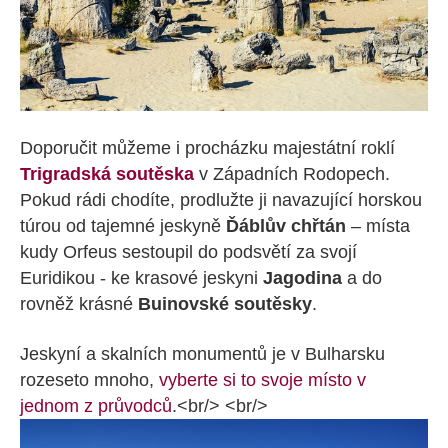
Doporučit můžeme i procházku majestátní roklí
Trigradská soutěska
v Západních Rodopech.
Pokud rádi chodíte, prodlužte ji navazující horskou
túrou od tajemné jeskyně
Ďáblův chřtán
– místa
kudy Orfeus sestoupil do podsvětí za svojí
Euridikou - ke krasové jeskyni
Jagodina
a do
rovněž krásné
Buinovské soutěsky
.
Jeskyní a skalních monumentů je v Bulharsku
rozeseto mnoho,
vyberte si to svoje místo v
jednom z průvodců
.<br/> <br/>