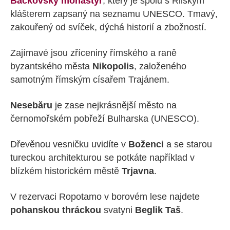
Bačkovský monastýr
, který je spolu s Rilským
klášterem zapsaný na seznamu UNESCO. Tmavý,
zakouřený od svíček, dýchá historií a zbožností.
Zajímavé jsou zříceniny římského a raně
byzantského města
Nikopolis
, založeného
samotným římským císařem Trajánem.
Nesebăru
je zase nejkrásnější město na
černomořském pobřeží Bulharska (UNESCO).
Dřevěnou vesničku uvidíte v
Boženci
a se starou
tureckou architekturou se potkáte například v
blízkém historickém městě
Trjavna
.
V rezervaci Ropotamo v borovém lese najdete
pohanskou thráckou
svatyni
Beglik Taš
.