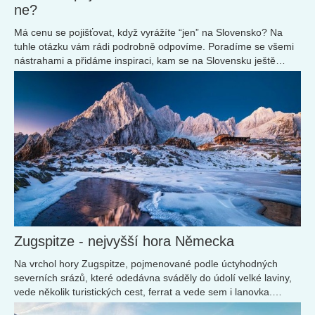
ne?
Má cenu se pojišťovat, když vyrážíte “jen” na Slovensko? Na
tuhle otázku vám rádi podrobně odpovíme. Poradíme se všemi
nástrahami a přidáme inspiraci, kam se na Slovensku ještě
podívat.
Zugspitze - nejvyšší hora Německa
Na vrchol hory Zugspitze, pojmenované podle úctyhodných
severních srázů, které odedávna sváděly do údolí velké laviny,
vede několik turistických cest, ferrat a vede sem i lanovka.
Nejoblíbenější cesta na Zugspitze vede krásnou soutěskou