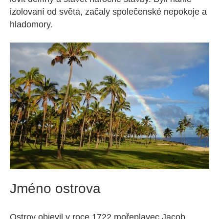
izolovaní od světa, začaly společenské nepokoje a
hladomory.
Jméno ostrova
Ostrov objevil v roce 1722 mořeplavec Jacob