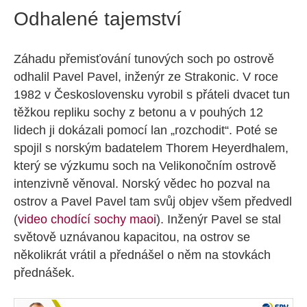
Odhalené tajemství
Záhadu přemisťování tunových soch po ostrově
odhalil Pavel Pavel, inženýr ze Strakonic. V roce
1982 v Československu vyrobil s přáteli dvacet tun
těžkou repliku sochy z betonu a v pouhých 12
lidech ji dokázali pomocí lan „rozchodit“. Poté se
spojil s norským badatelem Thorem Heyerdhalem,
který se výzkumu soch na Velikonočním ostrově
intenzivně věnoval. Norský vědec ho pozval na
ostrov a Pavel Pavel tam svůj objev všem předvedl
(
video chodící sochy maoi
). Inženýr Pavel se stal
světově uznávanou kapacitou, na ostrov se
několikrát vrátil a přednášel o něm na stovkách
přednášek.