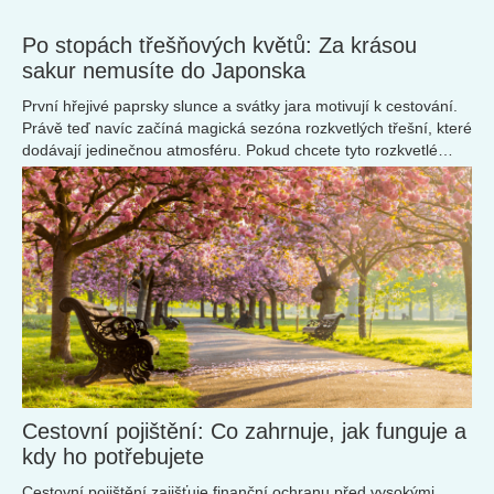
Po stopách třešňových květů: Za krásou
sakur nemusíte do Japonska
První hřejivé paprsky slunce a svátky jara motivují k cestování.
Právě teď navíc začíná magická sezóna rozkvetlých třešní, které
dodávají jedinečnou atmosféru. Pokud chcete tyto rozkvetlé
kulisy vidět na vlastní oči, nemusíte cestovat až do Japonska.
Cestovní pojištění: Co zahrnuje, jak funguje a
kdy ho potřebujete
Cestovní pojištění zajišťuje finanční ochranu před vysokými