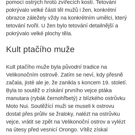
pomocí ostrých hrotů zvířecích kostí. Tetování
pokrývalo velké části těl mužů i žen, konkrétní
obrazce záležely vždy na konkrétním umělci, který
tetování tvořil. U žen bylo tetování detailnější a
pokrývalo velké plochy těla.
Kult ptačího muže
Kult ptačího muže byla původní tradice na
Velikonočním ostrově. Zatím se neví, kdy přesně
začala, jisté ale je, že zanikla s koncem 19. století.
Byla to soutěž o získání prvního vejce ptáka
manutara (rybák černohřbetý) z blízkého ostrůvku
Moto Nui. Soutěžící muži se museli k ostrovu
dostat přes průliv se žraloky, nalézt na ostrůvku
vejce, vrátit se zpět na Velikonoční ostrov a vylézt
na útesy před vesnicí Orongo. Vítěz získal