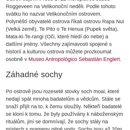
Roggeveen na Velikonoční neděli. Podle tohoto
svátku ho nazval Velikonočním ostrovem.
Polynéští obyvatelé ostrova říkali ostrovu Rapa Nui
(Velká země), Te Pito o Te Henua (Pupek světa),
Mata-ki-Te-rangi (Oči, které hledí do nebe) a
dalšími jmény. Všechny zajímavosti spojené s
historií a kulturou ostrova můžete prozkoumat
osobně v
Museo Antropológico Sebastián Englert
.
Záhadné sochy
Po ostrově jsou rozeseté stovky soch moai, které
nedají spát mnoha badatelům a vědcům. Stále se
snaží přijít na to, k čemu sloužily. Někteří badatelé
se kloní k tomu, že byly používány k náboženským
rituálům, jiní se domnívají, že sochy stály na
místech s prameny pitné vody. Sochy jsou až 20m