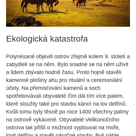
Ekologická katastrofa
Polynésané objevili ostrov zřejmě kolem 9. století a
zabydleli se na něm. Bylo snadné se na něm uživit
a lidem zbývalo hodně času. Proto hojně stavěli
kamenné plošiny ahu pro rituální a ceremoniální
účely. Na přemisťování kamenů a soch
spotřebovávali obyvatelé čím dál tím více palem,
které sloužily také pro stavbu kánoí na lov delfínů.
Kvůli tomu byly těsně po roce 1400 všechny palmy
na ostrově vykácené. Obyvatelé Velikonočního
ostrova tak přišli o možnost vyplouvat na moře,
lovit delfíny a stavět náročné stavby. Byli náhle