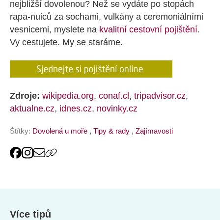
nejbližší dovolenou? Než se vydáte po stopách
rapa-nuiců za sochami, vulkány a ceremoniálními
vesnicemi, myslete na
kvalitní cestovní pojištění
.
Vy cestujete. My se staráme.
Zdroje:
wikipedia.org
,
conaf.cl
,
tripadvisor.cz
,
aktualne.cz
,
idnes.cz
,
novinky.cz
Štítky:
Dovolená u moře
,
Tipy & rady
,
Zajímavosti
Více tipů