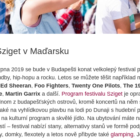
Sziget v Maďarsku
rpna 2019 se bude v Budapešti konat velkolepý festival p
udby, hip-hopu a rocku. Letos se můžete těšit například 
e
Ed Sheeran
,
Foo Fighters
,
Twenty One Pilots
,
The 1
e
,
Martin Garrix
a další.
Program festivalu Sziget
je opr
nom z budapešťských ostrovů, kromě koncertů na něm se
aké na vyhlídkovou plavbu na lodi po Dunaji s hudební p
 na kulturní program a skvělé jídlo. Na ubytování máte n
tí – festival nabízí stany, alternativy stanů ve formě po
y, domky, flexotely a letos nově přibyde také
glamping
. 