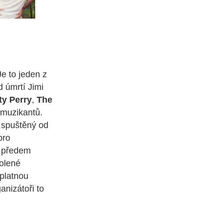
Je to jeden z
d úmrtí Jimi
ty Perry
,
The
 muzikantů.
 spuštěný od
pro
e předem
volené
 platnou
ganizátoři to