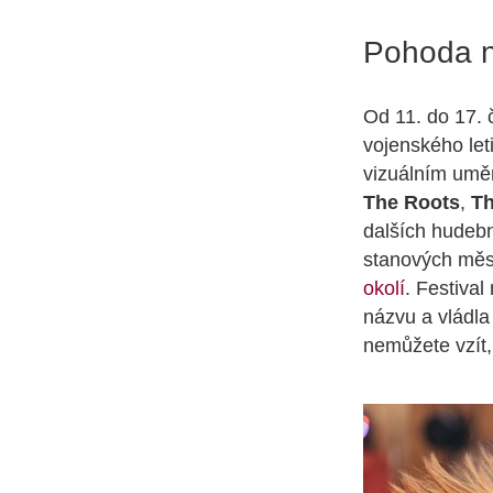
Pohoda n
Od 11. do 17. 
vojenského let
vizuálním uměn
The Roots
,
Th
dalších hudebn
stanových měst
okolí
. Festival
názvu a vládl
nemůžete vzít,