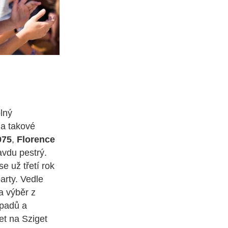
lný
na takové
975
,
Florence
avdu pestrý.
 už třetí rok
arty. Vedle
a výběr z
dpadů a
Jet na Sziget