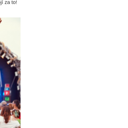
í za to!