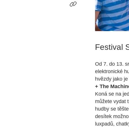
Festival 
Od 7. do 13. s
elektronické h
hvězdy jako j
+ The Machin
Koná se na jed
můžete vydat t
hudby se těšte
desítek možnos
luxpadů, chatk