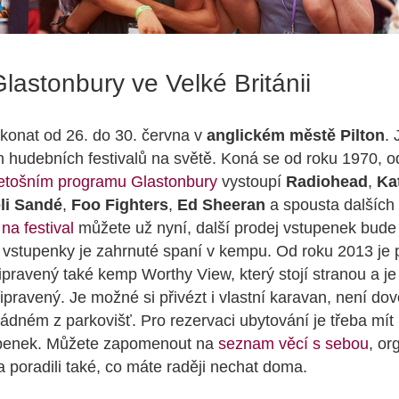
Glastonbury ve Velké Británii
konat od 26. do 30. června v
anglickém městě Pilton
. 
ch hudebních festivalů na světě. Koná se od roku 1970, o
letošním programu Glastonbury
vystoupí
Radiohead
,
Ka
li Sandé
,
Foo Fighters
,
Ed Sheeran
a spousta dalších
 na festival
můžete už nyní, další prodej vstupenek bude
vstupenky je zahrnuté spaní v kempu. Od roku 2013 je 
ipravený také kemp Worthy View, který stojí stranou a j
ipravený. Je možné si přivézt i vlastní karavan, není do
ádném z parkovišť. Pro rezervaci ubytování je třeba mít
upenek. Můžete zapomenout na
seznam věcí s sebou
, or
a poradili také, co máte raději nechat doma.