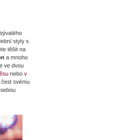
 bývalého
ební styly s
te těšit na
on
a mnoho
te ve dvou
věsu
nebo
v
al čest svému
 sebou