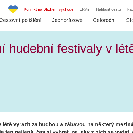
Konflikt na Blízkém východě
ERVin
Nahlásit cestu
Rad
Cestovní pojištění
Jednorázové
Celoroční
St
í hudební festivaly v lé
v létě vyrazit za hudbou a zábavou na některý mezin
je ten nejlepší čas si vybrat, na jaký z nich se vydat,