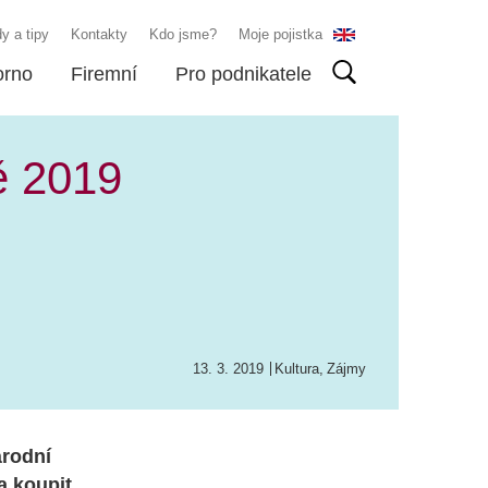
y a tipy
Kontakty
Kdo jsme?
Moje pojistka
orno
Firemní
Pro podnikatele
tě 2019
13. 3. 2019
Kultura
,
Zájmy
árodní
 a koupit