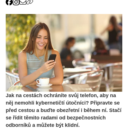
Jak na cestách ochráníte svůj telefon, aby na
něj nemohli kybernetičtí útočníci? Připravte se
před cestou a buďte obezřetní i během ní. Stačí
se řídit těmito radami od bezpečnostních
odborníků a můžete být klidní.