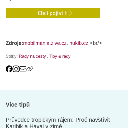
Zdroje:
mobilmania.zive.cz
,
nukib.cz
<br/>
Štítky:
Rady na cesty
,
Tipy & rady
Více tipů
Průvodce tropickým rájem: Proč navštívit
Karibik a Havaj v zimě