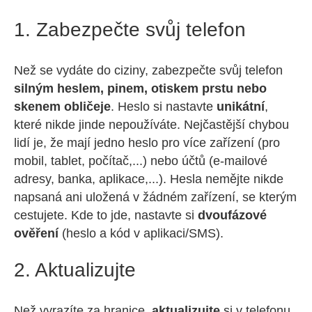
1. Zabezpečte svůj telefon
Než se vydáte do ciziny, zabezpečte svůj telefon
silným heslem, pinem, otiskem prstu nebo
skenem obličeje
. Heslo si nastavte
unikátní
,
které nikde jinde nepoužíváte. Nejčastější chybou
lidí je, že mají jedno heslo pro více zařízení (pro
mobil, tablet, počítač,...) nebo účtů (e-mailové
adresy, banka, aplikace,...). Hesla nemějte nikde
napsaná ani uložená v žádném zařízení, se kterým
cestujete. Kde to jde, nastavte si
dvoufázové
ověření
(heslo a kód v aplikaci/SMS).
2. Aktualizujte
Než vyrazíte za hranice,
aktualizujte
si v telefonu