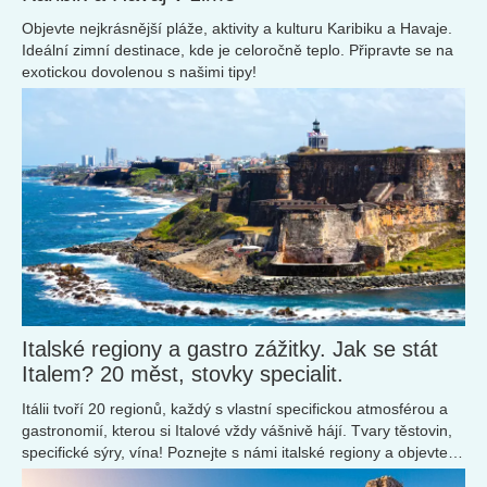
Objevte nejkrásnější pláže, aktivity a kulturu Karibiku a Havaje.
Ideální zimní destinace, kde je celoročně teplo. Připravte se na
exotickou dovolenou s našimi tipy!
Italské regiony a gastro zážitky. Jak se stát
Italem? 20 měst, stovky specialit.
Itálii tvoří 20 regionů, každý s vlastní specifickou atmosférou a
gastronomií, kterou si Italové vždy vášnivě hájí. Tvary těstovin,
specifické sýry, vína! Poznejte s námi italské regiony a objevte
nová místa pro svou další návštěvu.