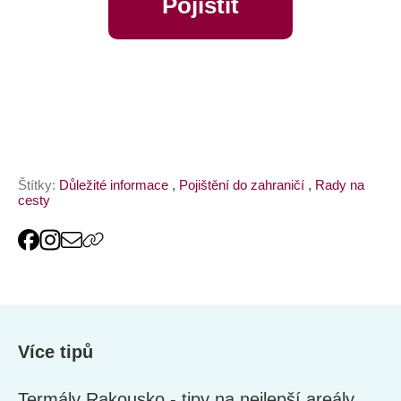
Pojistit
online
Štítky:
Důležité informace
,
Pojištění do zahraničí
,
Rady na
cesty
Více tipů
Termály Rakousko - tipy na nejlepší areály