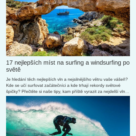
17 nejlepších míst na surfing a windsurfing po
světě
Je hledání těch nejlepších vln a nejsilnějšího větru vaše vášeň?
Kde se učí surfovat začátečníci a kde trhají rekordy světové
špičky? Přečtěte si naše tipy, kam příště vyrazit za nejdelší vlnou
a adrenalinem.