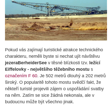
Pokud vás zajímají turistické atrakce technického
charakteru, neměli byste si nechat ujít návštěvu
jezera
Berheider
See
v těsné blízkosti tzv.
ležící
Eiffelovky - největšího těžebního mostu
s
označením F 60
. Je 502 metrů dlouhý a 202 metrů
široký. O popularitě tohoto mostu svědčí fakt, že
někteří turisté projevili zájem o uspořádání svatby
na něm. Zatím se sice žádná nekonala, ale v
budoucnu může být všechno jinak.