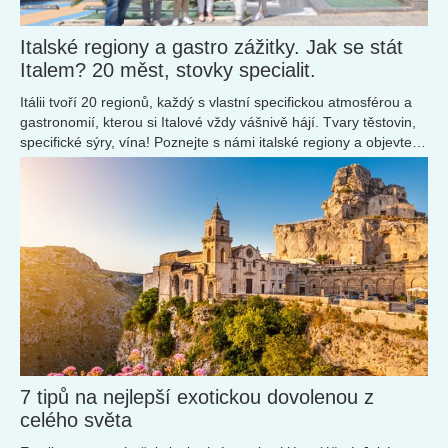
Italské regiony a gastro zážitky. Jak se stát
Italem? 20 měst, stovky specialit.
Itálii tvoří 20 regionů, každý s vlastní specifickou atmosférou a
gastronomií, kterou si Italové vždy vášnivě hájí. Tvary těstovin,
specifické sýry, vína! Poznejte s námi italské regiony a objevte
nová místa pro svou další návštěvu.
7 tipů na nejlepší exotickou dovolenou z
celého světa