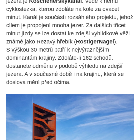
jezera je
Koschenerský
kanál
. Vede k němu
cyklostezka, kterou zdoláte na kole za dvacet
minut. Kanál je součástí rozsáhlého projektu, jehož
cílem je propojení mnoha jezer. Za dalších třicet
minut jízdy se lze dostat ke zdejší vyhlídkové věži
známé jako Rezavý hřebík (
Rostiger
Nagel
).
S výškou 30 metrů patří k nejvýraznějším
dominantám krajiny. Zdoláte-li 162 schodů,
dostanete odměnu v podobě výhledu na zdejší
jezera. A v současné době i na krajinu, která se
doslova mění před očima.