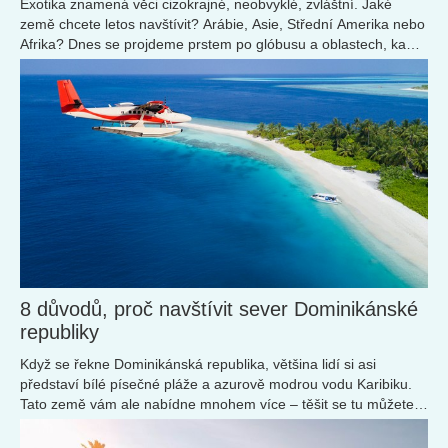
Exotika znamená věci cizokrajné, neobvyklé, zvláštní. Jaké
země chcete letos navštívit? Arábie, Asie, Střední Amerika nebo
Afrika? Dnes se projdeme prstem po glóbusu a oblastech, kam
se lze vydat za dobrodružstvím.
8 důvodů, proč navštívit sever Dominikánské
republiky
Když se řekne Dominikánská republika, většina lidí si asi
představí bílé písečné pláže a azurově modrou vodu Karibiku.
Tato země vám ale nabídne mnohem více – těšit se tu můžete
na adrenalin, projížďky na koních po pláži při západu slunce,
vodní sporty a výlety do hor.