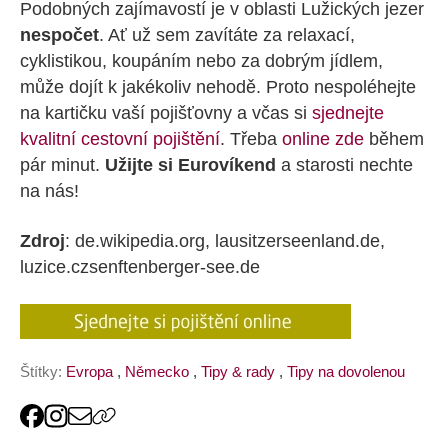
Podobných zajímavostí je v oblasti Lužických jezer
nespočet
. Ať už sem zavítáte za relaxací,
cyklistikou, koupáním nebo za dobrým jídlem,
může dojít k jakékoliv nehodě. Proto nespoléhejte
na kartičku vaší pojišťovny a včas si
sjednejte
kvalitní cestovní pojištění
. Třeba
online zde
během
pár minut.
Užijte si Eurovíkend
a starosti nechte
na nás!
Zdroj
: de.wikipedia.org, lausitzerseenland.de,
luzice.czsenftenberger-see.de
Štítky:
Evropa
,
Německo
,
Tipy & rady
,
Tipy na dovolenou