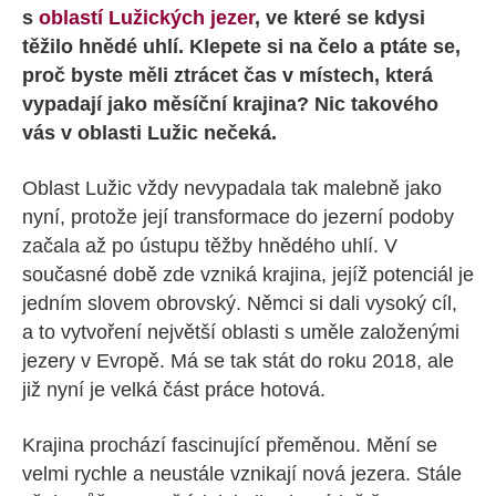
s
oblastí Lužických jezer
, ve které se kdysi
těžilo hnědé uhlí. Klepete si na čelo a ptáte se,
proč byste měli ztrácet čas v místech, která
vypadají jako měsíční krajina? Nic takového
vás v oblasti Lužic nečeká.
Oblast Lužic vždy nevypadala tak malebně jako
nyní, protože její transformace do jezerní podoby
začala až po ústupu těžby hnědého uhlí. V
současné době zde vzniká krajina, jejíž potenciál je
jedním slovem obrovský. Němci si dali vysoký cíl,
a to vytvoření největší oblasti s uměle založenými
jezery v Evropě. Má se tak stát do roku 2018, ale
již nyní je velká část práce hotová.
Krajina prochází fascinující přeměnou. Mění se
velmi rychle a neustále vznikají nová jezera. Stále