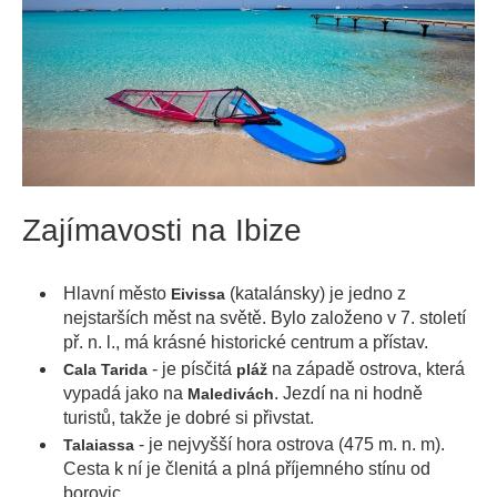
Zajímavosti na Ibize
Hlavní město
(katalánsky) je jedno z
Eivissa
nejstarších měst na světě. Bylo založeno v 7. století
př. n. l., má krásné historické centrum a přístav.
- je písčitá
na západě ostrova, která
Cala Tarida
pláž
vypadá jako na
. Jezdí na ni hodně
Maledivách
turistů, takže je dobré si přivstat.
- je nejvyšší hora ostrova (475 m. n. m).
Talaiassa
Cesta k ní je členitá a plná příjemného stínu od
borovic.