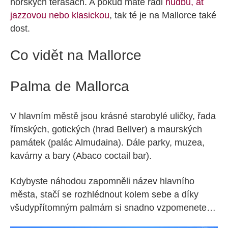
horských terasách. A pokud máte rádi
hudbu, ať
jazzovou nebo klasickou
, tak té je na Mallorce také
dost.
Co vidět na Mallorce
Palma de Mallorca
V hlavním městě jsou krásné starobylé uličky, řada
římských, gotických (hrad Bellver) a maurských
památek (palác Almudaina). Dále parky, muzea,
kavárny a bary (Abaco coctail bar).
Kdybyste náhodou zapomněli název hlavního
města, stačí se rozhlédnout kolem sebe a díky
všudypřítomným palmám si snadno vzpomenete…