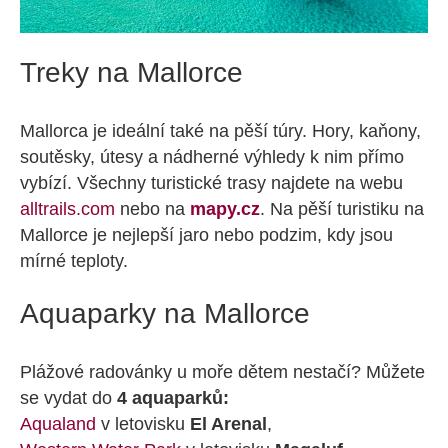
Treky na Mallorce
Mallorca je ideální také na pěší túry. Hory, kaňony,
soutěsky, útesy a nádherné výhledy k nim přímo
vybízí. Všechny turistické trasy najdete na webu
alltrails.com
nebo na
mapy.cz
. Na pěší turistiku na
Mallorce je nejlepší jaro nebo podzim, kdy jsou
mírné teploty.
Aquaparky na Mallorce
Plážové radovánky u moře dětem nestačí? Můžete
se vydat do
4 aquaparků:
Aqualand
v letovisku
El Arenal
,