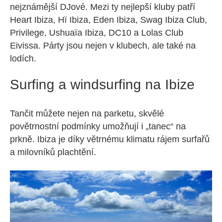
nejznámější DJové. Mezi ty nejlepší kluby patří
Heart Ibiza, Hï Ibiza, Eden Ibiza, Swag Ibiza Club,
Privilege, Ushuaïa Ibiza, DC10 a Lolas Club
Eivissa. Párty jsou nejen v klubech, ale také na
lodích.
Surfing a windsurfing na Ibize
Tančit můžete nejen na parketu, skvělé
povětrnostní podmínky umožňují i „tanec“ na
prkně. Ibiza je díky větrnému klimatu rájem surfařů
a milovníků plachtění.