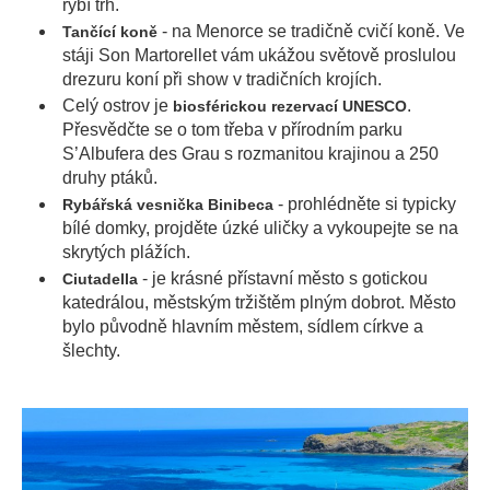
rybí trh.
- na Menorce se tradičně cvičí koně. Ve
Tančící koně
stáji Son Martorellet vám ukážou světově proslulou
drezuru koní při show v tradičních krojích.
Celý ostrov je
.
biosférickou rezervací UNESCO
Přesvědčte se o tom třeba v přírodním parku
S’Albufera des Grau s rozmanitou krajinou a 250
druhy ptáků.
- prohlédněte si typicky
Rybářská vesnička Binibeca
bílé domky, projděte úzké uličky a vykoupejte se na
skrytých plážích.
- je krásné přístavní město s gotickou
Ciutadella
katedrálou, městským tržištěm plným dobrot. Město
bylo původně hlavním městem, sídlem církve a
šlechty.