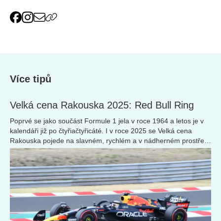
Více tipů
Velká cena Rakouska 2025: Red Bull Ring
Poprvé se jako součást Formule 1 jela v roce 1964 a letos je v
kalendáři již po čtyřiačtyřicáté. I v roce 2025 se Velká cena
Rakouska pojede na slavném, rychlém a v nádherném prostředí
zasazeném Red Bull Ringu.