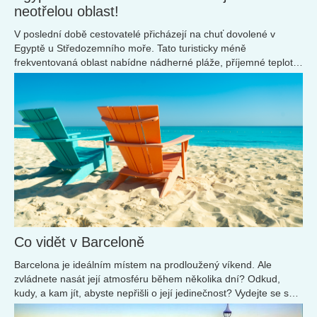
neotřelou oblast!
V poslední době cestovatelé přicházejí na chuť dovolené v
Egyptě u Středozemního moře. Tato turisticky méně
frekventovaná oblast nabídne nádherné pláže, příjemné teploty
a mnoho dalšího!
Co vidět v Barceloně
Barcelona je ideálním místem na prodloužený víkend. Ale
zvládnete nasát její atmosféru během několika dní? Odkud,
kudy, a kam jít, abyste nepřišli o její jedinečnost? Vydejte se s
námi do ulic města, na pláž i za unikátní modernistickou