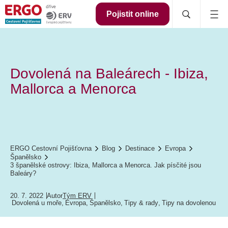
Pojistit online
Dovolená na Baleárech - Ibiza,
Mallorca a Menorca
ERGO Cestovní Pojišťovna
Blog
Destinace
Evropa
Španělsko
3 španělské ostrovy: Ibiza, Mallorca a Menorca. Jak písčité jsou
Baleáry?
20. 7. 2022
Autor
Tým ERV
Dovolená u moře
,
Evropa
,
Španělsko
,
Tipy & rady
,
Tipy na dovolenou