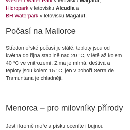
Western Water Park
v letovisku
Magaluf
,
Hidropark
v letovisku
Alcudia
a
BH Waterpark
v letovisku
Magaluf
.
Počasí na Mallorce
Středomořské počasí je stálé, teploty jsou od
května do října stabilně nad 20 °C, v létě až kolem
40 °C ve vnitrozemí. Zima je mírná, deštivá a
teploty jsou kolem 15 °C, jen v pohoří Serra de
Tramuntana je chladněji.
Menorca – pro milovníky přírody
Jestli kromě moře a písku oceníte i bujnou