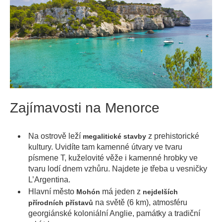
Zajímavosti na Menorce
Na ostrově leží
z prehistorické
megalitické stavby
kultury. Uvidíte tam kamenné útvary ve tvaru
písmene T, kuželovité věže i kamenné hrobky ve
tvaru lodí dnem vzhůru. Najdete je třeba u vesničky
L’Argentina.
Hlavní město
má jeden z
Mohón
nejdelších
na světě (6 km), atmosféru
přírodních přístavů
georgiánské koloniální Anglie, památky a tradiční