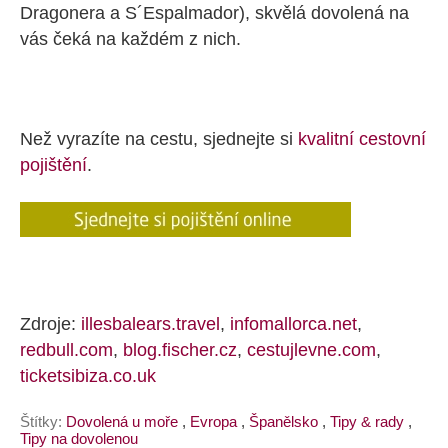
Dragonera a S´Espalmador), skvělá dovolená na
vás čeká na každém z nich.
Než vyrazíte na cestu, sjednejte si
kvalitní cestovní
pojištění
.
Zdroje:
illesbalears.travel
,
infomallorca.net
,
redbull.com
,
blog.fischer.cz
,
cestujlevne.com
,
ticketsibiza.co.uk
Štítky:
Dovolená u moře
,
Evropa
,
Španělsko
,
Tipy & rady
,
Tipy na dovolenou