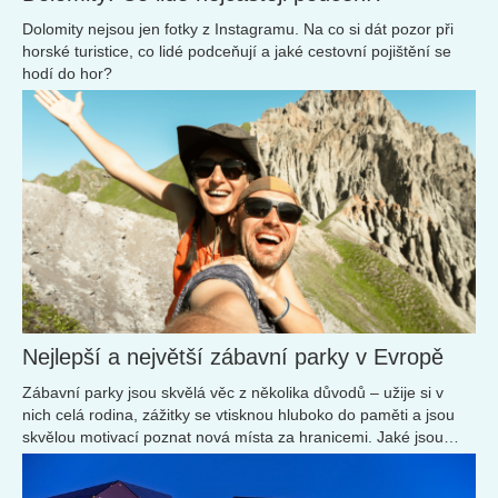
Dolomity nejsou jen fotky z Instagramu. Na co si dát pozor při
horské turistice, co lidé podceňují a jaké cestovní pojištění se
hodí do hor?
Nejlepší a největší zábavní parky v Evropě
Zábavní parky jsou skvělá věc z několika důvodů – užije si v
nich celá rodina, zážitky se vtisknou hluboko do paměti a jsou
skvělou motivací poznat nová místa za hranicemi. Jaké jsou
nejoblíbenější fun parky v Evropě?