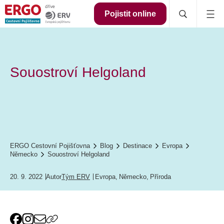
Pojistit online
Souostroví Helgoland
ERGO Cestovní Pojišťovna
Blog
Destinace
Evropa
Německo
Souostroví Helgoland
20. 9. 2022
Autor
Tým ERV
Evropa
,
Německo
,
Příroda