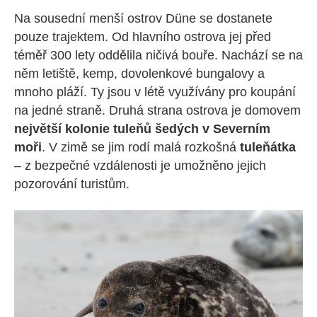
Na sousední menší ostrov Düne se dostanete
pouze trajektem. Od hlavního ostrova jej před
téměř 300 lety oddělila ničivá bouře. Nachází se na
něm letiště, kemp, dovolenkové bungalovy a
mnoho pláží. Ty jsou v létě využívány pro koupání
na jedné straně. Druhá strana ostrova je domovem
největší kolonie tuleňů šedých v Severním
moři
. V zimě se jim rodí malá rozkošná
tuleňátka
– z bezpečné vzdálenosti je umožněno jejich
pozorování turistům.