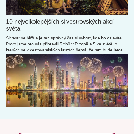
10 nejvelkolepějších silvestrovských akcí
světa
Silvestr se blíží a je ten správný čas si vybrat, kde ho oslavíte.
Proto jsme pro vás připravili 5 tipů v Evropě a 5 ve světě, o
kterých se v cestovatelských kruzích šeptá, že tam bude letos
výjimečná novoroční oslava. 10, 9, 8,… Pojďme na to, než
odbije půlnoc.