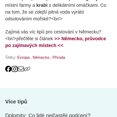
místní farmy a
krabi
s delikátními omáčkami. Co
na tom, že se zdejší pitná voda vyrábí
odsolováním mořské?<br/>
Zajímá vás víc tipů pro cestování v Německu?
<br/>přečtěte si článek
>> Německo, průvodce
po zajímavých místech <<
Štítky:
Evropa
,
Německo
,
Příroda
Více tipů
Dolomity: Co lidé nejčastěji podcení?