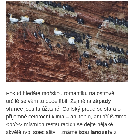
Pokud hledáte mořskou romantiku na ostrově,
určitě se vám tu bude líbit. Zejména
západy
slunce
jsou tu úžasné. Golfský proud se stará o
příjemné celoroční klima – ani teplo, ani příliš zima.
<br/>V místních restauracích se dejte nějaké
skvělé rybí speciality – známé jsou
langusty
z