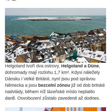
Helgoland tvoří dva ostrovy,
Helgoland a Düne
,
dohromady mají rozlohu 1,7 km². Kdysi náležely
Dánsku i Velké Británii, nyní jsou pod správou
Německa a jsou
bezcelní zónou
již od dob britské
nadvlády, během níž lázeňské místo neplatilo
daně. Osvobození zůstalo zavedené až dodnes.