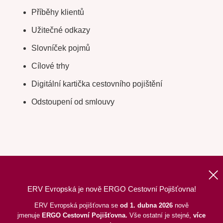
Příběhy klientů
Užitečné odkazy
Slovníček pojmů
Cílové trhy
Digitální kartička cestovního pojištění
Odstoupení od smlouvy
ERV Evropská je nově ERGO Cestovní Pojišťovna!
Nahoru
|
Informace o webu
|
Mapa stránek
ERV Evropská pojišťovna se
od 1. dubna 2026
nově
jmenuje
ERGO
Cestovní Pojišťovna.
Vše ostatní je stejné,
více
©
2026
ERGO Cestovní Pojišťovna, a. s.,
pod dohledem ČNB