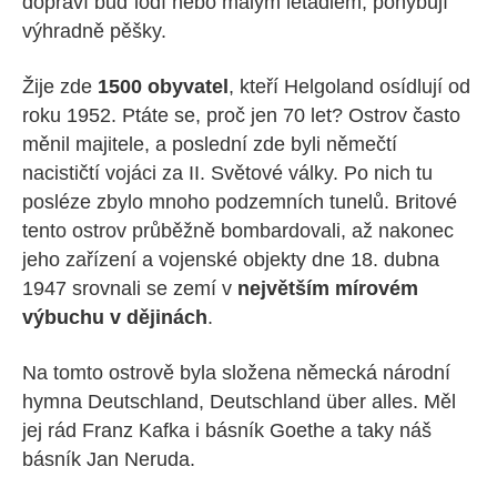
dopraví buď lodí nebo malým letadlem, pohybují
výhradně pěšky.
Žije zde
1500 obyvatel
, kteří Helgoland osídlují od
roku 1952. Ptáte se, proč jen 70 let? Ostrov často
měnil majitele, a poslední zde byli němečtí
nacističtí vojáci za II. Světové války. Po nich tu
posléze zbylo mnoho podzemních tunelů. Britové
tento ostrov průběžně bombardovali, až nakonec
jeho zařízení a vojenské objekty dne 18. dubna
1947 srovnali se zemí v
největším mírovém
výbuchu v dějinách
.
Na tomto ostrově byla složena německá národní
hymna Deutschland, Deutschland über alles. Měl
jej rád Franz Kafka i básník Goethe a taky náš
básník Jan Neruda.