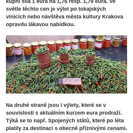
kupní síla 1 eura na 1,76 resp. 1,79 eura. Ve
světle těchto cen je výlet po tokajských
vinicích nebo návštěva města kultury Krakova
opravdu lákavou nabídkou.
Na druhé straně jsou i výlety, které se v
souvislosti s aktuálním kurzem eura prodraží.
Týká se to např. Spojených států, které po léta
platily za destinaci s obecně příznivými cenami.