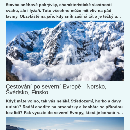
Stavba sněhové pokrývky, charakteristické vlastnosti
svahu, ale i lyžaři. Toto všechno může mít vliv na pád
laviny. Obzvláště na jaře, kdy sníh začíná tát a je těžký a
nestabilní. Jaké to je být uvězněn pod masou těžkého
sněhu si nikdo z nás nedokáže a ani nechce představit,
natož pod ní opravdu uvíznout. Jak se ale zachovat, pokud
se do takové situace dostanete? A dá se jí vůbec
předcházet? Zasypáme vás informacemi, které vám mohou
zachránit život!
Cestování po severní Evropě - Norsko,
Švédsko, Finsko
Když máte volno, tak vás neláká Středozemí, horko a davy
turistů? Radši chodíte na procházky a kocháte se přírodou
bez lidí? Pak vyrazte do severní Evropy, která je bohatá na
jezera, lesy, fjordy, ostrovy a tak trochu jinou záři.