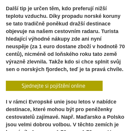
Další tip je určen těm, kdo preferují nižší
teplotu vzduchu. Díky propadu norské koruny
se tato tradičně poněkud dražší destinace
objevuje na našem cestovním radaru. Turista
hledající výhodné nákupy zde ani nyní
neuspěje (za 1 euro dostane zboží v hodnotě 70
centů), nicméně od loňského roku tato země
výrazně zlevnila. Takže kdo si chce splnit svůj
sen o norských fjordech, teď je ta pravá chvíle.
I v rámci Evropské unie jsou letos v nabídce
destinace, které mohou být pro peněženky
cestovatelů zajímavé. Např. Maďarsko a Polsko
jsou velmi dobrou volbou. V těchto zemích je