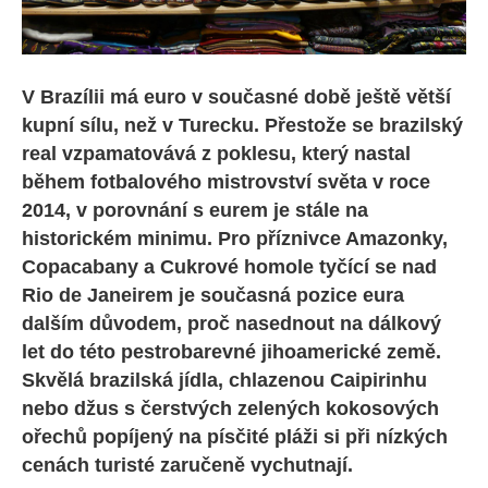
V Brazílii má euro v současné době ještě větší
kupní sílu, než v Turecku. Přestože se brazilský
real vzpamatovává z poklesu, který nastal
během fotbalového mistrovství světa v roce
2014, v porovnání s eurem je stále na
historickém minimu. Pro příznivce Amazonky,
Copacabany a Cukrové homole tyčící se nad
Rio de Janeirem je současná pozice eura
dalším důvodem, proč nasednout na dálkový
let do této pestrobarevné jihoamerické země.
Skvělá brazilská jídla, chlazenou Caipirinhu
nebo džus s čerstvých zelených kokosových
ořechů popíjený na písčité pláži si při nízkých
cenách turisté zaručeně vychutnají.