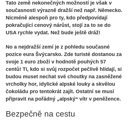
Tato země nekonečných možností je však v
současnosti výrazně dražší než např. Německo.
Nicméně alespoň pro ty, kdo předpovídají
pokračující cenový nárůst, stojí za to se do
USA rychle vydat. Než bude ještě dráž!
No a nejdražší zemí je z pohledu současné
pozice eura Švýcarsko. Zde turisté dostanou za
svoje 1 euro zboží v hodnotě pouhých 57
centů! Ti, kdo si svůj rozpočet pečlivě hlídají, si
budou muset nechat své choutky na zasněžené
vrcholky hor, idylické alpské louky a skvělou
čokoládu pro tentokrát zajít. Ostatní se musí
připravit na pořádný „alpský“ vítr v peněžence.
Bezpečně na cestu