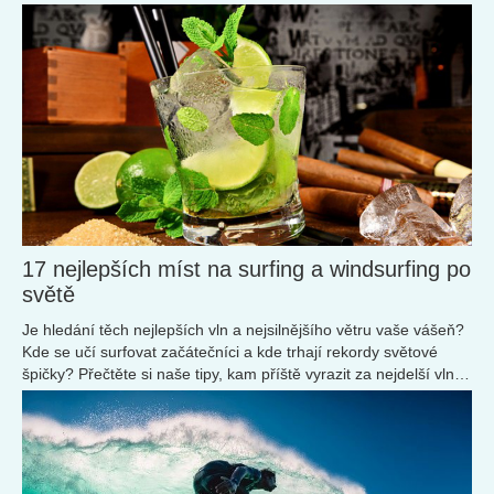
by vás ve většině zemí světa ani nenapadly.
17 nejlepších míst na surfing a windsurfing po
světě
Je hledání těch nejlepších vln a nejsilnějšího větru vaše vášeň?
Kde se učí surfovat začátečníci a kde trhají rekordy světové
špičky? Přečtěte si naše tipy, kam příště vyrazit za nejdelší vlnou
a adrenalinem.