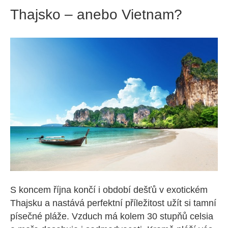
Thajsko – anebo Vietnam?
S koncem října končí i období dešťů v exotickém
Thajsku a nastává perfektní příležitost užít si tamní
písečné pláže. Vzduch má kolem 30 stupňů celsia