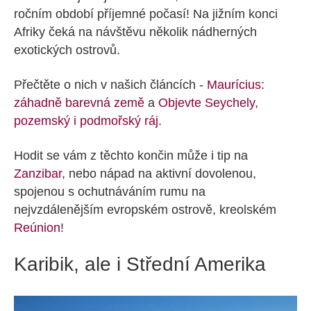
ročním období příjemné počasí! Na jižním konci
Afriky čeká na návštěvu několik nádherných
exotických ostrovů.
Přečtěte o nich v našich článcích -
Maurícius:
záhadně barevná země
a
Objevte Seychely,
pozemský i podmořský ráj
.
Hodit se vám z těchto končin může i tip na
Zanzibar
, nebo nápad na aktivní dovolenou,
spojenou s ochutnáváním rumu na
nejvzdálenějším evropském ostrově, kreolském
Reúnion
!
Karibik, ale i Střední Amerika