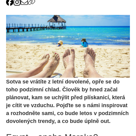
Sotva se vrátíte z letní dovolené, opře se do
toho podzimní chlad. Člověk by hned začal
plánovat, kam se uchýlit před plískanicí, která
je cítit ve vzduchu. Pojďte se s námi inspirovat
a rozhodněte sami, co bude letos v podzimních
dovolených trendy, a co bude úplně out.