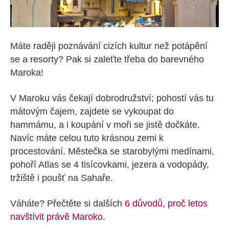
Máte raději poznávání cizích kultur než potápění
se a resorty? Pak si zaleťte třeba do barevného
Maroka!
V Maroku vás čekají dobrodružství; pohostí vás tu
mátovým čajem, zajdete se vykoupat do
hammámu, a i koupání v moři se jistě dočkáte.
Navíc máte celou tuto krásnou zemi k
procestování. Městečka se starobylými medínami,
pohoří Atlas se 4 tisícovkami, jezera a vodopády,
tržiště i poušť na Sahaře.
Váháte? Přečtěte si dalších
6 důvodů, proč letos
navštívit právě Maroko
.