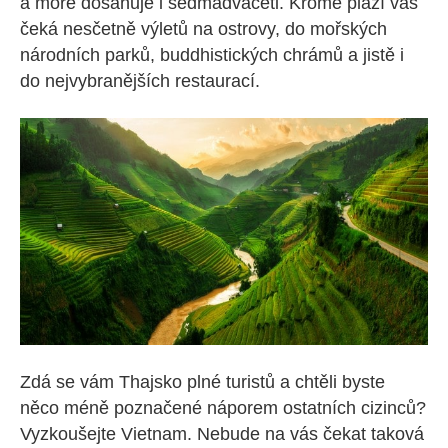
a moře dosahuje i sedmadvaceti. Kromě pláží vás
čeká nesčetně výletů na ostrovy, do mořských
národních parků, buddhistických chrámů a jistě i
do nejvybranějších restaurací.
Zdá se vám Thajsko plné turistů a chtěli byste
něco méně poznačené náporem ostatních cizinců?
Vyzkoušejte Vietnam. Nebude na vás čekat taková