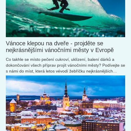
Vánoce klepou na dveře - projděte se
nejkrásnějšími vánočními městy v Evropě
Co takhle se místo pečení cukroví, uklízení, balení dárků a
dokončování všech příprav projít vánočními městy? Podívejte se
s námi do míst, která letos vévodí žebříčku nejkrásnějších
předvánočních měst.