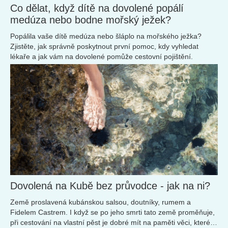
Co dělat, když dítě na dovolené popálí
medúza nebo bodne mořský ježek?
Popálila vaše dítě medúza nebo šláplo na mořského ježka?
Zjistěte, jak správně poskytnout první pomoc, kdy vyhledat
lékaře a jak vám na dovolené pomůže cestovní pojištění.
Dovolená na Kubě bez průvodce - jak na ni?
Země proslavená kubánskou salsou, doutníky, rumem a
Fidelem Castrem. I když se po jeho smrti tato země proměňuje,
při cestování na vlastní pěst je dobré mít na paměti věci, které