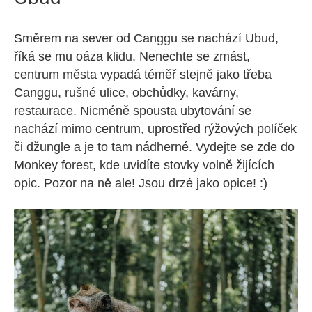
Směrem na sever od Canggu se nachází Ubud,
říká se mu oáza klidu. Nenechte se zmást,
centrum města vypadá téměř stejně jako třeba
Canggu, rušné ulice, obchůdky, kavárny,
restaurace. Nicméně spousta ubytování se
nachází mimo centrum, uprostřed rýžových políček
či džungle a je to tam nádherné. Vydejte se zde do
Monkey forest, kde uvidíte stovky volně žijících
opic. Pozor na ně ale! Jsou drzé jako opice! :)