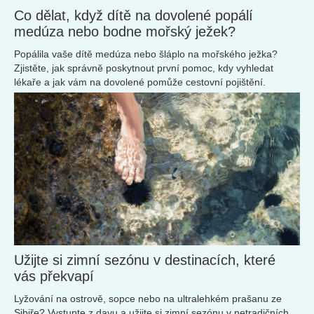
Co dělat, když dítě na dovolené popálí
medúza nebo bodne mořský ježek?
Popálila vaše dítě medúza nebo šláplo na mořského ježka?
Zjistěte, jak správně poskytnout první pomoc, kdy vyhledat
lékaře a jak vám na dovolené pomůže cestovní pojištění.
Užijte si zimní sezónu v destinacích, které
vás překvapí
Lyžování na ostrově, sopce nebo na ultralehkém prašanu ze
Sibiře? Vystupte z davu a užijte si zimní sezónu v netradičních