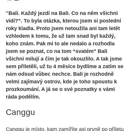
"Bali. Každý jezdí na Bali. Co na něm všichni
vidí?”. To byla otázka, kterou jsem si poslední
roky kladla. Proto jsem netoužila ani tam letět
vzhledem k tomu, že už tam snad byl každý,
koho znám. Pak mi to ale nedalo a rozhodla
jsem se poznat, co na tom “svatém” Bali
všichni milují a čím je tak okouzlilo. A tak jsme
sem přiletěli, už tu 4 měsíce bydlíme a zatím se
nám odsud vůbec nechce. Bali je rozhodně
velmi zajímavý ostrov, kde je toho spoustu k
prozkoumání. A já se o své poznatky s vámi
ráda podělím.
Canggu
Canggu je místo, kam zamíříte asi prvně po příletu