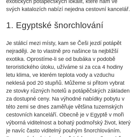
exotických potápěčských lokalit, které nám ve
svých katalozích nabízí nejedna cestovní kancelář.
1. Egyptské šnorchlování
Je stálicí mezi místy, kam se Češi jezdí potápět
nejraději. Je to vlastně pro našince ta nejbližší
exotika. Oprostíme-li se od bubáka v podobě
teroristického útoku, užíváme si za cca 4 hodiny
letu klima, ve kterém teplota vody a vzduchu
neklesá pod 20 stupňů. Můžeme si přitom vybrat
ze stovky různých hotelů a potápěčských základen
za dostupné ceny. Na výhodné nabídky pobytu v
této zemi se dnes zaměřuje většina tuzemských
cestovních kanceláří. Obecně je v Egyptě v moři
výborná viditelnost a bohatý podmořský život, který
je navíc často viditelný pouhým šnorchlováním.