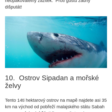
neopakovatelný zážitek. Proti gustu žádný
dišputát!
10. Ostrov Sipadan a mořské
želvy
Tento 14ti hektarový ostrov na mapě najdete asi 35
km na východ od pobřeží malajského státu Sabah