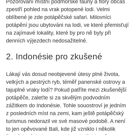
Pozorování místní podmořské fauny a flory občas
zpestří pohled na vrak potopené lodi. Velmi
oblíbené je zde potápěčské safari. Milovníci
potápění jsou ubytováni na lodi, ve které přemisťují
na zajímavé lokality, které by pro ně byly při
denních výjezdech nedosažitelné.
2. Indonésie pro zkušené
Lákají vás dosud neobjevené útesy plné života,
velkých a pestrých ryb, téměř panenské ostrovy a
tajuplné vraky lodí? Pokud patříte mezi zkušenější
potápěče, zaleťte si za skvělým podvodním
zážitkem do Indonésie. Tohle souostroví je jedním
z posledních míst na zemi, kam ještě potápěčský
turismus nedorazil ve své masové podobě. A není
to jen opěvované Bali, kde již vzniklo i několik