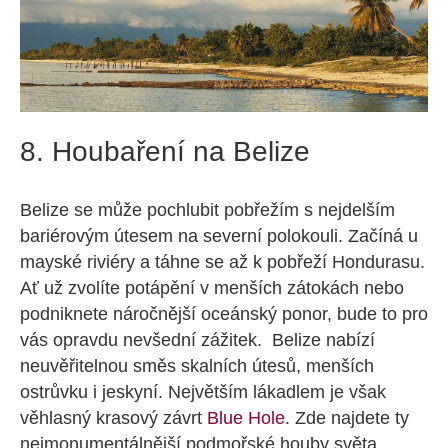
8. Houbaření na Belize
Belize se může pochlubit pobřežím s nejdelším
bariérovým útesem na severní polokouli. Začíná u
mayské riviéry a táhne se až k pobřeží Hondurasu.
Ať už zvolíte potápění v menších zátokách nebo
podniknete náročnější oceánský ponor, bude to pro
vás opravdu nevšední zážitek. Belize nabízí
neuvěřitelnou směs skalních útesů, menších
ostrůvku i jeskyní. Největším lákadlem je však
věhlasný krasový závrt
Blue Hole
. Zde najdete ty
nejmonumentálnější podmořské houby světa.