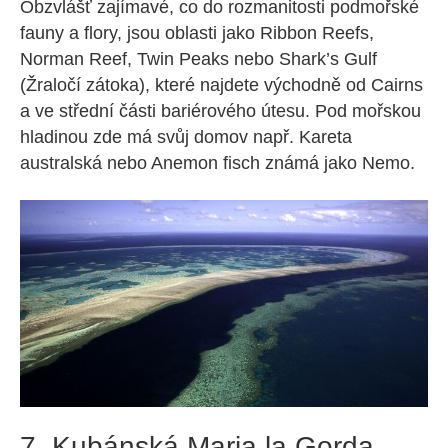
Obzvlášť zajímavé, co do rozmanitosti podmořské
fauny a flory, jsou oblasti jako Ribbon Reefs,
Norman Reef, Twin Peaks nebo Shark’s Gulf
(Žraločí zátoka), které najdete východně od Cairns
a ve střední části bariérového útesu. Pod mořskou
hladinou zde má svůj domov např. Kareta
australská nebo Anemon fisch známá jako Nemo.
7. Kubánská Maria la Gorda