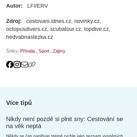
Autor:
LFI/ERV
Zdroj:
cestovani.idnes.cz, novinky.cz,
octopusdivers.cz, scubatour.cz, topdive.cz,
hedvabnastezka.cz
Štítky:
Příroda
,
Sport
,
Zájmy
Více tipů
Nikdy není pozdě si plnit sny: Cestování se
na věk neptá
Někdy se čas naplňuje stejně rychle jako seznam vysněných