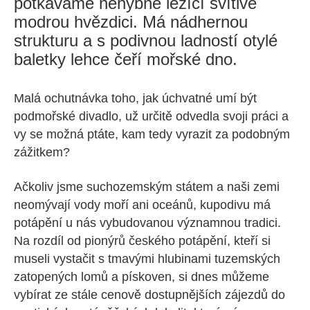
potkáváme nehybně ležící svítivě
modrou hvězdici. Má nádhernou
strukturu a s podivnou ladností otylé
baletky lehce čeří mořské dno.
Malá ochutnávka toho, jak úchvatné umí být
podmořské divadlo, už určitě odvedla svoji práci a
vy se možná ptáte, kam tedy vyrazit za podobným
zážitkem?
Ačkoliv jsme suchozemským státem a naši zemi
neomývají vody moří ani oceánů, kupodivu má
potápění u nás vybudovanou významnou tradici.
Na rozdíl od pionýrů českého potápění, kteří si
museli vystačit s tmavými hlubinami tuzemských
zatopených lomů a pískoven, si dnes můžeme
vybírat ze stále cenově dostupnějších zájezdů do