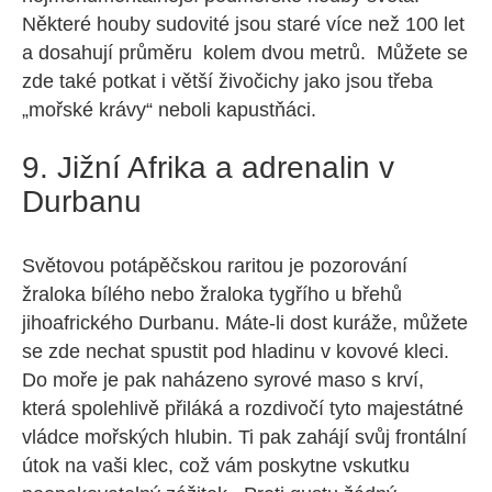
Některé houby sudovité jsou staré více než 100 let
a dosahují průměru kolem dvou metrů. Můžete se
zde také potkat i větší živočichy jako jsou třeba
„mořské krávy“ neboli kapustňáci.
9. Jižní Afrika a adrenalin v
Durbanu
Světovou potápěčskou raritou je pozorování
žraloka bílého nebo žraloka tygřího u břehů
jihoafrického Durbanu. Máte-li dost kuráže, můžete
se zde nechat spustit pod hladinu v kovové kleci.
Do moře je pak naházeno syrové maso s krví,
která spolehlivě přiláká a rozdivočí tyto majestátné
vládce mořských hlubin. Ti pak zahájí svůj frontální
útok na vaši klec, což vám poskytne vskutku