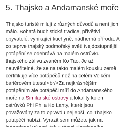
5. Thajsko a Andamanské moře
Thajsko turisté milují z různých důvodů a není jich
málo. Bohatá budhistická tradice, přívětiví
obyvatelé, vynikající kuchyně, nádherná příroda. A
co teprve thajský podmořský svět! Nejdostupnější
potápění se odehrává na malém ostrůvku
thajského zálivu zvaném Ko Tao. Je až
neuvěřitelné, že se na takto malém kousku země
certifikuje více potápěčů než na celém Velkém
bariérovém útesu!<br/>Za nejkrásnějším
potápěním ale potápěči míří do Andamanského
moře na
Similanské ostrovy
a lokality kolem
ostrůvků Phi Phi a Ko Lanty, které jsou
považovány za to opravdu nejlepší, co Thajsko
potápěči nabízí. Vyrazit sem můžete jak na