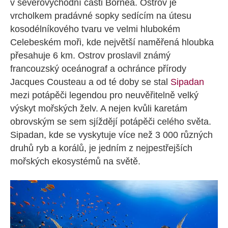
v severovýchodní části Bornea. Ostrov je
vrcholkem pradávné sopky sedícím na útesu
kosodélníkového tvaru ve velmi hlubokém
Celebeském moři, kde největší naměřená hloubka
přesahuje 6 km. Ostrov proslavil známý
francouzský oceánograf a ochránce přírody
Jacques Cousteau a od té doby se stal
Sipadan
mezi potápěči legendou pro neuvěřitelně velký
výskyt mořských želv. A nejen kvůli karetám
obrovským se sem sjíždějí potápěči celého světa.
Sipadan, kde se vyskytuje více než 3 000 různých
druhů ryb a korálů, je jedním z nejpestřejších
mořských ekosystémů na světě.