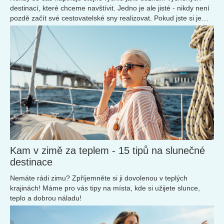
destinací, které chceme navštívit. Jedno je ale jisté - nikdy není
pozdě začít své cestovatelské sny realizovat. Pokud jste si je
nechali až do důchodu, neváhejte si za nimi jít. Svět je otevřený
všem a cestování pro seniory nikdy nebylo snazší.
Kam v zimě za teplem - 15 tipů na slunečné
destinace
Nemáte rádi zimu? Zpříjemněte si ji dovolenou v teplých
krajinách! Máme pro vás tipy na místa, kde si užijete slunce,
teplo a dobrou náladu!