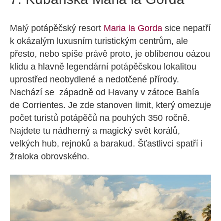
Malý potápěčský resort
Maria la Gorda
sice nepatří
k okázalým luxusním turistickým centrům, ale
přesto, nebo spíše právě proto, je oblíbenou oázou
klidu a hlavně legendární potápěčskou lokalitou
uprostřed neobydlené a nedotčené přírody.
Nachází se západně od Havany v zátoce Bahía
de Corrientes. Je zde stanoven limit, který omezuje
počet turistů potápěčů na pouhých 350 ročně.
Najdete tu nádherný a magický svět korálů,
velkých hub, rejnoků a barakud. Šťastlivci spatří i
žraloka obrovského.