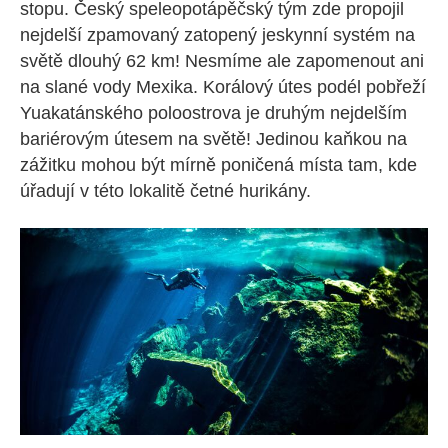
stopu. Český speleopotápěčský tým zde propojil
nejdelší zpamovaný zatopený jeskynní systém na
světě dlouhý 62 km! Nesmíme ale zapomenout ani
na slané vody Mexika. Korálový útes podél pobřeží
Yuakatánského poloostrova je druhým nejdelším
bariérovým útesem na světě! Jedinou kaňkou na
zážitku mohou být mírně poničená místa tam, kde
úřadují v této lokalitě četné hurikány.