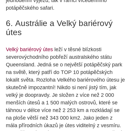
jednodenní výjezd, tak v rámci vícedenního
potápěčského safari.
6. Austrálie a Velký bariérový
útes
Velký bariérový útes
leží v těsné blízkosti
severovýchodního pobřeží australského státu
Queensland. Jedná se o největší potápěčský park
na světě, který patří do TOP 10 potápěčských
lokalit světa. Rozloha Velkého bariérového útesu je
skutečně impozantní! Nikdo si není jistý tím, jak
velký je doopravdy. Je složen z více než 2 000
menších útesů a 1 500 malých ostrovů, které se
táhnou v délce více než 2 253 km a rozkládají se
na ploše větší než 343 000 km2. Jako jeden z
mála přírodních úkazů je útes viditelný z vesmíru.