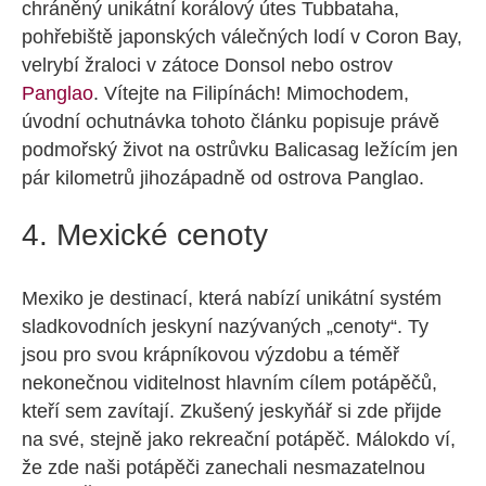
chráněný unikátní korálový útes Tubbataha,
pohřebiště japonských válečných lodí v Coron Bay,
velrybí žraloci v zátoce Donsol nebo ostrov
Panglao
. Vítejte na Filipínách! Mimochodem,
úvodní ochutnávka tohoto článku popisuje právě
podmořský život na ostrůvku Balicasag ležícím jen
pár kilometrů jihozápadně od ostrova Panglao.
4. Mexické cenoty
Mexiko je destinací, která nabízí unikátní systém
sladkovodních jeskyní nazývaných „cenoty“. Ty
jsou pro svou krápníkovou výzdobu a téměř
nekonečnou viditelnost hlavním cílem potápěčů,
kteří sem zavítají. Zkušený jeskyňář si zde přijde
na své, stejně jako rekreační potápěč. Málokdo ví,
že zde naši potápěči zanechali nesmazatelnou