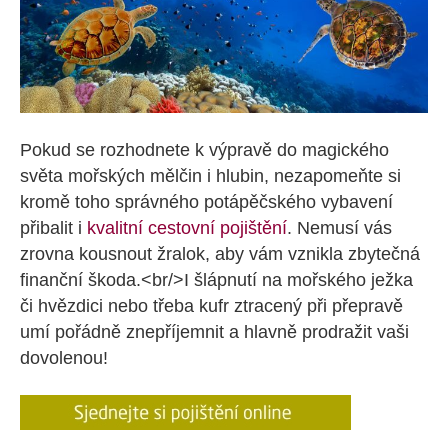
Pokud se rozhodnete k výpravě do magického
světa mořských mělčin i hlubin, nezapomeňte si
kromě toho správného potápěčského vybavení
přibalit i
kvalitní cestovní pojištění
. Nemusí vás
zrovna kousnout žralok, aby vám vznikla zbytečná
finanční škoda.<br/>I šlápnutí na mořského ježka
či hvězdici nebo třeba kufr ztracený při přepravě
umí pořádně znepříjemnit a hlavně prodražit vaši
dovolenou!