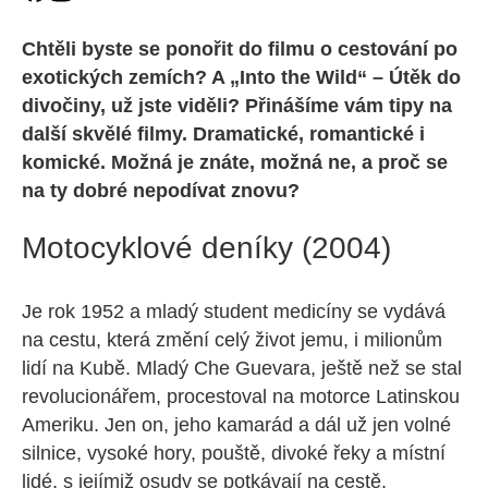
Chtěli byste se ponořit do filmu o cestování po
exotických zemích? A „Into the Wild“ – Útěk do
divočiny, už jste viděli? Přinášíme vám tipy na
další skvělé filmy. Dramatické, romantické i
komické. Možná je znáte, možná ne, a proč se
na ty dobré nepodívat znovu?
Motocyklové deníky (2004)
Je rok 1952 a mladý student medicíny se vydává
na cestu, která změní celý život jemu, i milionům
lidí na Kubě. Mladý Che Guevara, ještě než se stal
revolucionářem, procestoval na motorce Latinskou
Ameriku. Jen on, jeho kamarád a dál už jen volné
silnice, vysoké hory, pouště, divoké řeky a místní
lidé, s jejímiž osudy se potkávají na cestě.