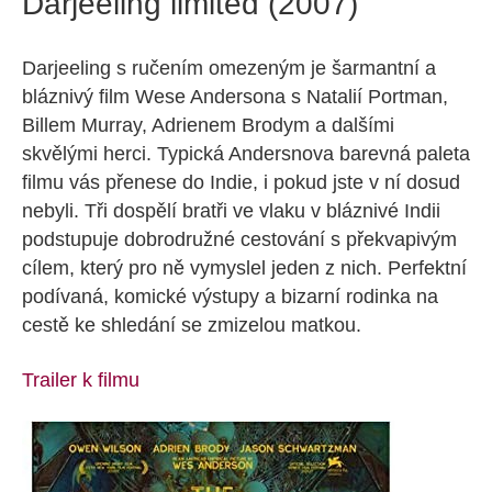
Darjeeling limited (2007)
Darjeeling s ručením omezeným je šarmantní a
bláznivý film Wese Andersona s Natalií Portman,
Billem Murray, Adrienem Brodym a dalšími
skvělými herci. Typická Andersnova barevná paleta
filmu vás přenese do Indie, i pokud jste v ní dosud
nebyli. Tři dospělí bratři ve vlaku v bláznivé Indii
podstupuje dobrodružné cestování s překvapivým
cílem, který pro ně vymyslel jeden z nich. Perfektní
podívaná, komické výstupy a bizarní rodinka na
cestě ke shledání se zmizelou matkou.
Trailer k filmu