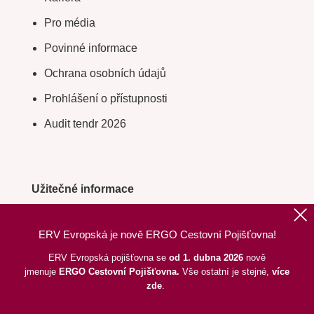
Pro média
Povinné informace
Ochrana osobních údajů
Prohlášení o přístupnosti
Audit tendr 2026
Užitečné informace
Tipy na cesty
ERV Evropská je nově ERGO Cestovní Pojišťovna!
Praktické rady
ERV Evropská pojišťovna se
od 1. dubna 2026
nově
Válečné a rizikové oblasti
jmenuje
ERGO
Cestovní Pojišťovna.
Vše ostatní je stejné,
více
zde
.
Územní rozsah pojištění