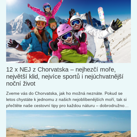
12 x NEJ z Chorvatska – nejhezčí moře,
největší klid, nejvíce sportů i nejúchvatnější
noční život
Zveme vás do Chorvatska, jak ho možná neznáte. Pokud se
letos chystáte k jednomu z našich nejoblíbenějších moří, tak si
přečtěte naše cestovní tipy pro každou náturu – dobrodružnou,
společenskou, sportovní, rodinnou i introvertní.