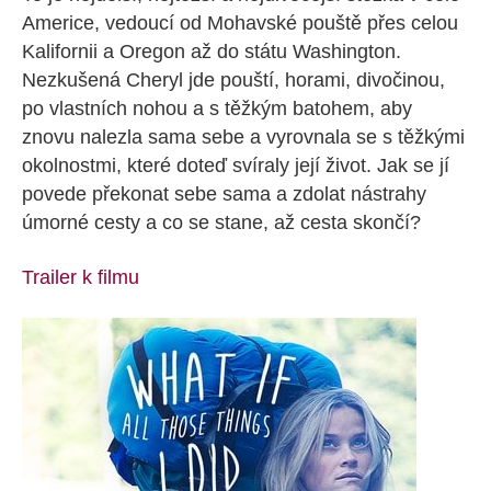
Americe, vedoucí od Mohavské pouště přes celou
Kalifornii a Oregon až do státu Washington.
Nezkušená Cheryl jde pouští, horami, divočinou,
po vlastních nohou a s těžkým batohem, aby
znovu nalezla sama sebe a vyrovnala se s těžkými
okolnostmi, které doteď svíraly její život. Jak se jí
povede překonat sebe sama a zdolat nástrahy
úmorné cesty a co se stane, až cesta skončí?
Trailer k filmu