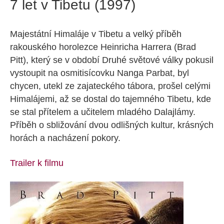
7 let v Tibetu (1997)
Majestátní Himaláje v Tibetu a velký příběh
rakouského horolezce Heinricha Harrera (Brad
Pitt), který se v období Druhé světové války pokusil
vystoupit na osmitisícovku Nanga Parbat, byl
chycen, utekl ze zajateckého tábora, prošel celými
Himalájemi, až se dostal do tajemného Tibetu, kde
se stal přítelem a učitelem mladého Dalajlámy.
Příběh o sbližování dvou odlišných kultur, krásných
horách a nacházení pokory.
Trailer k filmu