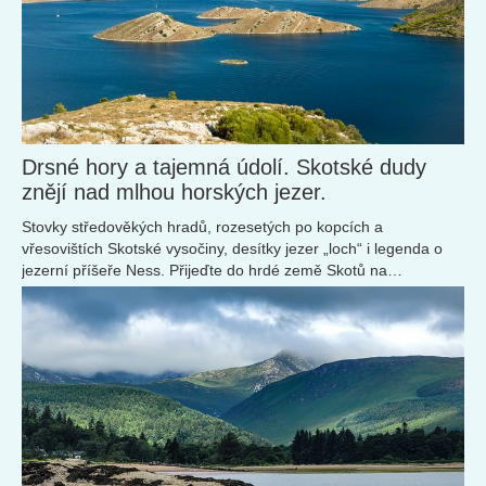
Drsné hory a tajemná údolí. Skotské dudy
znějí nad mlhou horských jezer.
Stovky středověkých hradů, rozesetých po kopcích a
vřesovištích Skotské vysočiny, desítky jezer „loch“ i legenda o
jezerní příšeře Ness. Přijeďte do hrdé země Skotů na
pohádkovou návštěvu.