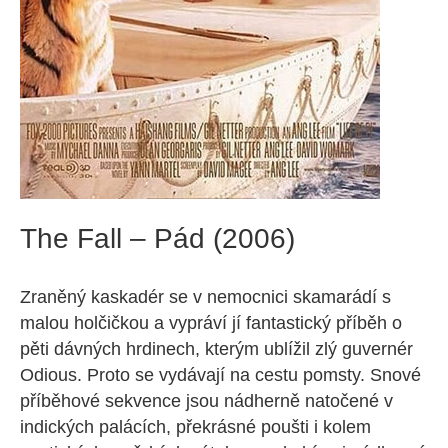
The Fall – Pád (2006)
Zraněný kaskadér se v nemocnici skamarádí s
malou holčičkou a vypráví jí fantastický příběh o
pěti dávných hrdinech, kterým ublížil zlý guvernér
Odious. Proto se vydávají na cestu pomsty. Snové
příběhové sekvence jsou nádherně natočené v
indických palácích, překrásné poušti i kolem