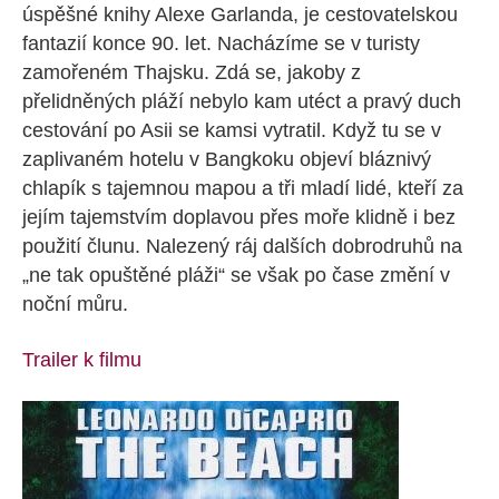
úspěšné knihy Alexe Garlanda, je cestovatelskou
fantazií konce 90. let. Nacházíme se v turisty
zamořeném Thajsku. Zdá se, jakoby z
přelidněných pláží nebylo kam utéct a pravý duch
cestování po Asii se kamsi vytratil. Když tu se v
zaplivaném hotelu v Bangkoku objeví bláznivý
chlapík s tajemnou mapou a tři mladí lidé, kteří za
jejím tajemstvím doplavou přes moře klidně i bez
použití člunu. Nalezený ráj dalších dobrodruhů na
„ne tak opuštěné pláži“ se však po čase změní v
noční můru.
Trailer k filmu