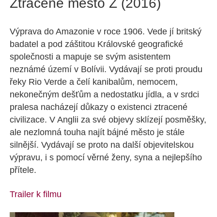
Ztracené město Z (2016)
Výprava do Amazonie v roce 1906. Vede jí britský
badatel a pod záštitou Královské geografické
společnosti a mapuje se svým asistentem
neznámé území v Bolívii. Vydávají se proti proudu
řeky Rio Verde a čelí kanibalům, nemocem,
nekonečným dešťům a nedostatku jídla, a v srdci
pralesa nacházejí důkazy o existenci ztracené
civilizace. V Anglii za své objevy sklízejí posměšky,
ale nezlomná touha najít bájné město je stále
silnější. Vydávají se proto na další objevitelskou
výpravu, i s pomocí věrné ženy, syna a nejlepšího
přítele.
Trailer k filmu