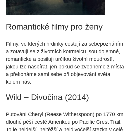
Romantické filmy pro ženy
Filmy, ve kterých hrdinky cestují za sebepoznáním
a zotavují se z životních kotrmelců jsou dojemné,
romantické a posilují určitou životní moudrostí,
jakou lze nasbírat, jen pokud se zvedneme z místa
a překonáme sami sebe při objevování světa
kolem nás.
Wild – Divočina (2014)
Putování Cheryl (Reese Witherspoon) po 1770 km
dlouhé pěší cestě Amerikou po Pacific Crest Trail.
To je nejdelší, nejtěžší a nejdivočejší stezka v celé