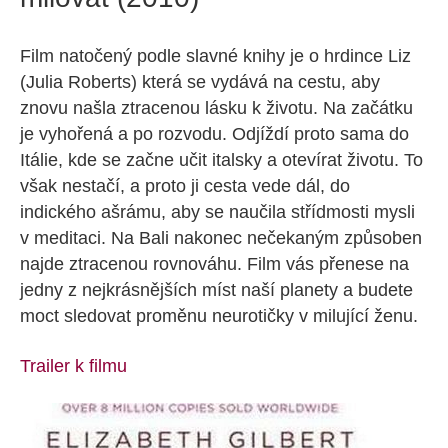
Film natočený podle slavné knihy je o hrdince Liz
(Julia Roberts) která se vydává na cestu, aby
znovu našla ztracenou lásku k životu. Na začátku
je vyhořená a po rozvodu. Odjíždí proto sama do
Itálie, kde se začne učit italsky a otevírat životu. To
však nestačí, a proto ji cesta vede dál, do
indického ašrámu, aby se naučila střídmosti mysli
v meditaci. Na Bali nakonec nečekaným způsoben
najde ztracenou rovnováhu. Film vás přenese na
jedny z nejkrásnějších míst naší planety a budete
moct sledovat proměnu neurotičky v milující ženu.
Trailer k filmu