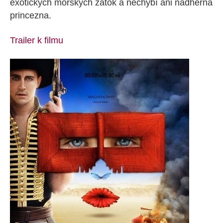
exotických mořských zátok a nechybí ani nádherná
princezna.
Trailer k filmu