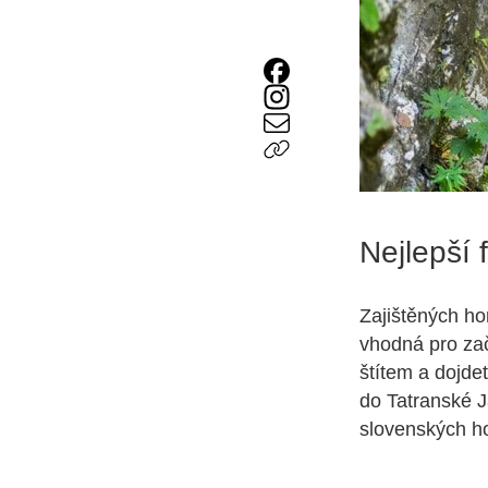
Nejlepší 
Zajištěných h
vhodná pro zač
štítem a dojde
do Tatranské J
slovenských ho