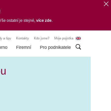
!
še ostatní je stejné,
více zde
.
y a tipy
Kontakty
Kdo jsme?
Moje pojistka
orno
Firemní
Pro podnikatele
ou