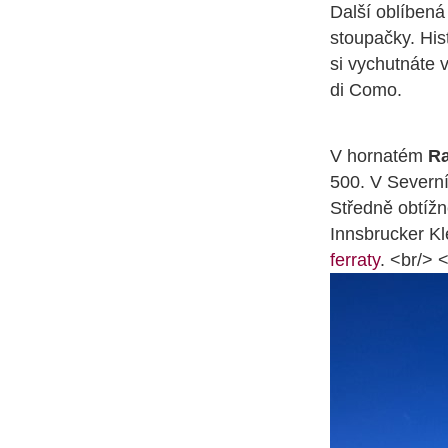
Další oblíbená
stoupačky. His
si vychutnáte 
di Como.
V hornatém
R
500. V Severní
Středně obtížn
Innsbrucker Kl
ferraty
. <br/> 