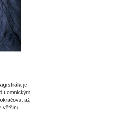
agistrála
je
pod Lomnickým
pokračovat až
e většinu