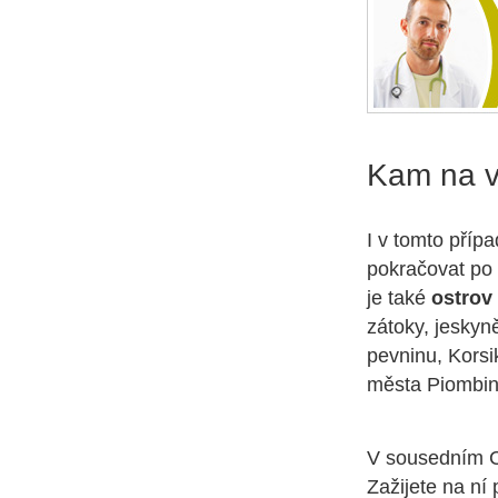
Kam na 
I v tomto příp
pokračovat po 
je také
ostrov
zátoky, jeskyn
pevninu, Korsi
města Piombin
V sousedním C
Zažijete na ní