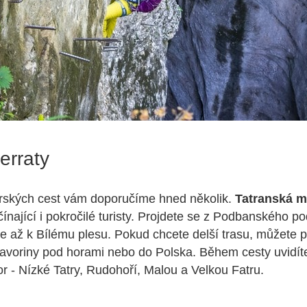
ferraty
orských cest vám doporučíme hned několik.
Tatranská m
ínající i pokročilé turisty. Projdete se z Podbanského 
te až k Bílému plesu. Pokud chcete delší trasu, můžete 
avoriny pod horami nebo do Polska. Během cesty uvidít
r - Nízké Tatry, Rudohoří, Malou a Velkou Fatru.