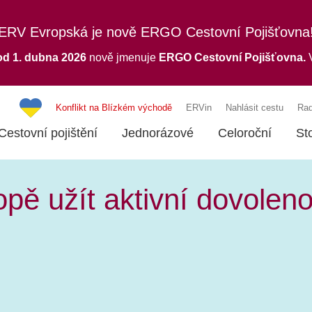
ERV Evropská je nově ERGO Cestovní Pojišťovna
od 1. dubna 2026
nově jmenuje
ERGO
Cestovní Pojišťovna.
V
Konflikt na Blízkém východě
ERVin
Nahlásit cestu
Rad
Cestovní pojištění
Jednorázové
Celoroční
St
opě užít aktivní dovolen