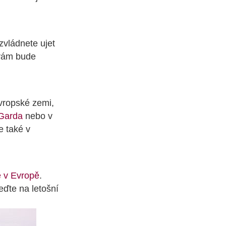
zvládnete ujet
 vám bude
evropské zemi,
 Garda
nebo v
e také v
e v Evropě
.
eďte na letošní