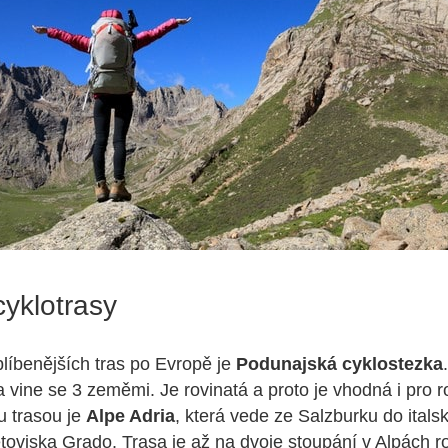
cyklotrasy
líbenějších tras po Evropě je
Podunajská cyklostezka
a vine se 3 zeměmi. Je rovinatá a proto je vhodná i pro r
u trasou je
Alpe Adria
, která vede ze Salzburku do itals
toviska Grado. Trasa je až na dvoje stoupání v Alpách ro