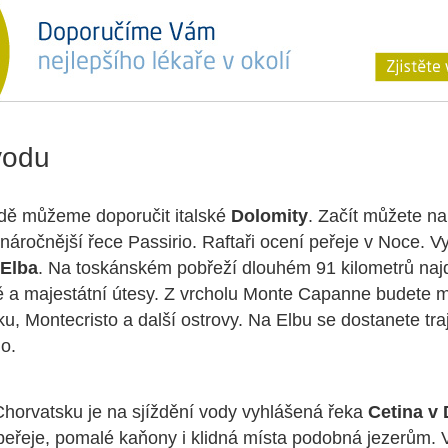
vodu
adě můžeme doporučit italské
Dolomity
. Začít můžete na
náročnější řece Passirio. Raftaři ocení peřeje v Noce. 
 Elba
. Na toskánském pobřeží dlouhém 91 kilometrů najd
ě a majestátní útesy. Z vrcholu Monte Capanne budete m
ku, Montecristo a další ostrovy. Na Elbu se dostanete tr
o.
horvatsku je na sjíždění vody vyhlášená řeka
Cetina v 
 peřeje, pomalé kaňony i klidná místa podobná jezerům. V