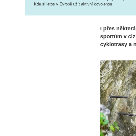
Kde si letos v Evropě užít aktivní dovolenou
I přes někter
sportům v ciz
cyklotrasy a 