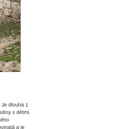
. Je dlouhá 1
odiny s dětmi.
kého
vinatá a je