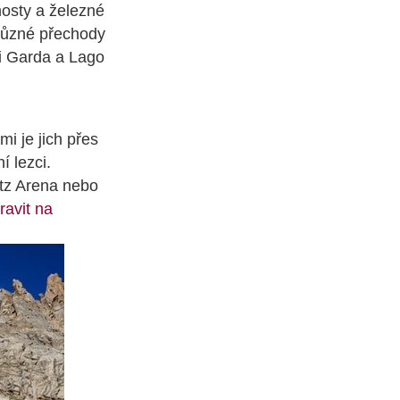
mosty a železné
 různé přechody
di Garda a Lago
i je jich přes
í lezci.
itz Arena nebo
ravit na