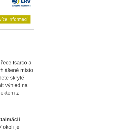
 řece Isarco a
Vyhlášené místo
ete skryté
ít výhled na
ajektem z
Dalmácii
.
 okolí je