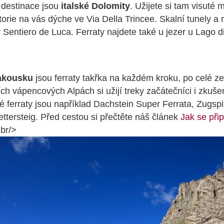
 destinace jsou
italské Dolomity
. Užijete si tam visuté 
torie na vás dýche ve Via Della Trincee. Skalní tunely a
v Sentiero de Luca. Ferraty najdete také u jezer u Lago 
akousku
jsou ferraty takřka na každém kroku, po celé zem
ch vápencových Alpách si užijí treky začátečníci i zkušen
é ferraty jsou například Dachstein Super Ferrata, Zugsp
ettersteig. Před cestou si přečtěte náš článek
Jak se přip
<br/>