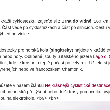
.
kratší cyklostezku, zajeďte si z
Brna do Vídně
. 160 km 
 Část vede po cyklostezkách a část po silnicích. Cestu
ýhled na vinice.
ostezky pro horská kola (
singltreky
) najdete v každé 
 nebo hory. Oblíbené jsou ty u italského jezera
Lago di
nii, kde je krásné a teplé počasí po celý rok. Užijete si j
yrenejích nebo ve francozském Chamonix.
 můžete v našem článku
Nejkrásnější cyklistické destinac
ít na horská převýšení nebo delší trasy pomocníka, vyj
nou na elektrokole. <br/> <br/>