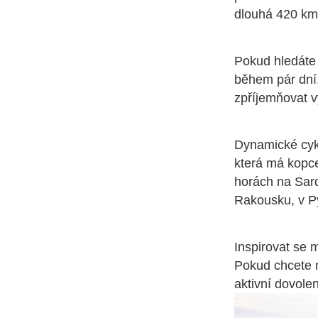
dlouhá 420 km
Pokud hledáte 
během pár dní.
zpříjemňovat v
Dynamické cykl
která má kopce
horách na Sardi
Rakousku, v P
Inspirovat se
Pokud chcete m
aktivní dovole