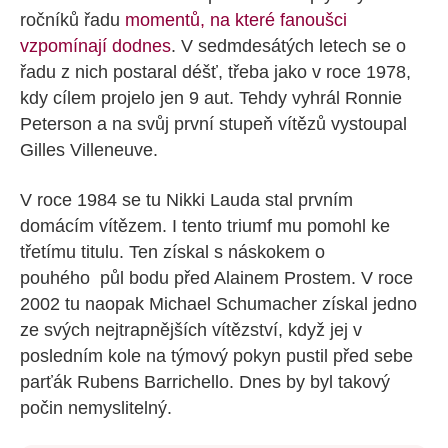
ročníků řadu
momentů, na které fanoušci
vzpomínají dodnes
. V sedmdesátých letech se o
řadu z nich postaral déšť, třeba jako v roce 1978,
kdy cílem projelo jen 9 aut. Tehdy vyhrál Ronnie
Peterson a na svůj první stupeň vítězů vystoupal
Gilles Villeneuve.
V roce 1984 se tu Nikki Lauda stal prvním
domácím vítězem. I tento triumf mu pomohl ke
třetímu titulu. Ten získal s náskokem o
pouhého půl bodu před Alainem Prostem. V roce
2002 tu naopak Michael Schumacher získal jedno
ze svých nejtrapnějších vítězství, když jej v
posledním kole na týmový pokyn pustil před sebe
parťák Rubens Barrichello. Dnes by byl takový
počin nemyslitelný.