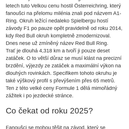
letech tuto Velkou cenu hostil Österreichring, který
fanoušci na přelomu milénia znali pod názvem A1-
Ring. Okruh ležící nedaleko Spielbergu hostí
závody F1 po pauze opět pravidelně od roku 2014,
kdy Red Bull okruh kompletně zmodernizoval.
Dnes nese už zmíněný název Red Bull Ring.
Trať je dlouhá 4,318 km a tvoří ji pouze deset
zatáček. O to větší důraz se musí klást na precizní
brzdění, výjezdy ze zatáček a maximální výkon na
dlouhých rovinkách. Specifikem tohoto okruhu je
také výškový profil s převýšením přes 65 metrů.
Ten z této velké ceny Formule 1 dělá mimořádný
zážitek i po jezdecké stránce.
Co čekat od roku 2025?
Fanoušci se mohou těšit na závod, který se