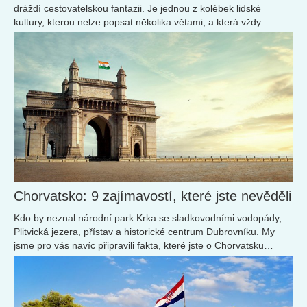
dráždí cestovatelskou fantazii. Je jednou z kolébek lidské
kultury, kterou nelze popsat několika větami, a která vždy
přitahovala poutníky, dobyvatele...
Chorvatsko: 9 zajímavostí, které jste nevěděli
Kdo by neznal národní park Krka se sladkovodními vodopády,
Plitvická jezera, přístav a historické centrum Dubrovníku. My
jsme pro vás navíc připravili fakta, které jste o Chorvatsku
možná ještě neslyšeli. A našli jsme jich hned několik.