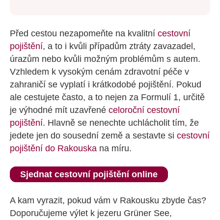
Před cestou nezapomeňte na kvalitní
cestovní
pojištění
, a to i kvůli případům ztráty zavazadel,
úrazům nebo kvůli možným problémům s autem.
Vzhledem k vysokým cenám zdravotní péče v
zahraničí se vyplatí i krátkodobé pojištění. Pokud
ale cestujete často, a to nejen za Formulí 1, určitě
je výhodné mít uzavřené
celoroční cestovní
pojištění
. Hlavně se nenechte uchlácholit tím, že
jedete jen do sousední země a sestavte si
cestovní
pojištění do Rakouska
na míru.
Sjednat cestovní pojištění online
A kam vyrazit, pokud vám v Rakousku zbyde čas?
Doporučujeme výlet k jezeru Grüner See,