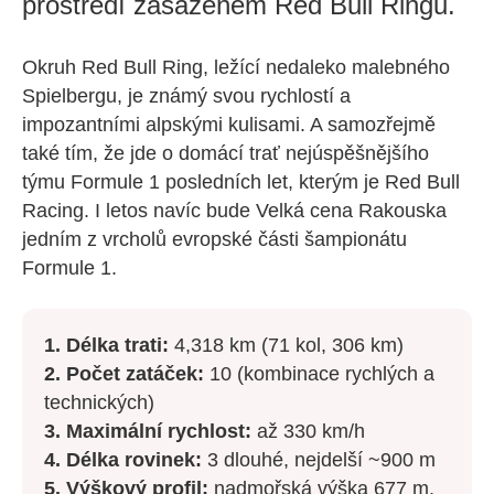
prostředí zasazeném Red Bull Ringu.
Okruh Red Bull Ring, ležící nedaleko malebného
Spielbergu, je známý svou rychlostí a
impozantními alpskými kulisami. A samozřejmě
také tím, že jde o domácí trať nejúspěšnějšího
týmu Formule 1 posledních let, kterým je Red Bull
Racing. I letos navíc bude Velká cena Rakouska
jedním z vrcholů evropské části šampionátu
Formule 1.
1. Délka trati:
4,318 km (71 kol, 306 km)
2. Počet zatáček:
10 (kombinace rychlých a
technických)
3. Maximální rychlost:
až 330 km/h
4. Délka rovinek:
3 dlouhé, nejdelší ~900 m
5. Výškový profil:
nadmořská výška 677 m,