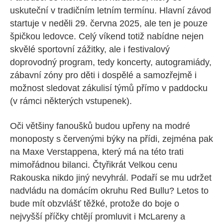
uskuteční v tradičním letním termínu. Hlavní závod
startuje v neděli 29. června 2025, ale ten je pouze
špičkou ledovce. Celý víkend totiž nabídne nejen
skvělé sportovní zážitky, ale i festivalový
doprovodný program, tedy koncerty, autogramiády,
zábavní zóny pro děti i dospělé a samozřejmě i
možnost sledovat zákulisí týmů přímo v paddocku
(v rámci některých vstupenek).
Oči většiny fanoušků budou upřeny na modré
monoposty s červenými býky na přídi, zejména pak
na Maxe Verstappena, který má na této trati
mimořádnou bilanci. Čtyřikrát Velkou cenu
Rakouska nikdo jiný nevyhrál. Podaří se mu udržet
nadvládu na domácím okruhu Red Bullu? Letos to
bude mít obzvlášť těžké, protože do boje o
nejvyšší příčky chtějí promluvit i McLareny a