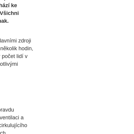
hází ke
 Všichni
nak.
avními zdroji
 několik hodin,
počet lidí v
otlivými
pravdu
ventilaci a
rkulujícího
ých