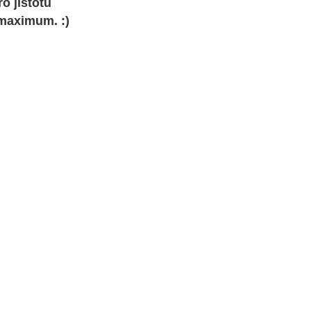
o jistotu
 maximum. :)