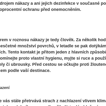
rojem nákazy a ani jejich dezinfekce v současné p
stoprocentní ochranu před onemocněním.
rem v roznosu nákazy je tedy člověk. Za několik hodin
esčetné množství povrchů, v letadle se pak dotýká
ích. Tento kontakt je přitom jeden z hlavních způso
mínejte proto vlastní hygienu, myjte si ruce a použí
ely či ubrousky. Před cestou se očkujte proti žlouten
em podle vaší destinace.
azení
 vás stále přetrvává strach z nachlazení vlivem klim