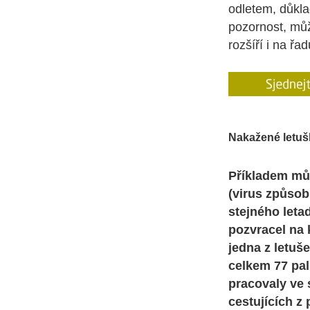
odletem, důkla
pozornost, můž
rozšíří i na řa
Nakažené letuš
Příkladem můž
(virus způsob
stejného leta
pozvracel na 
jedna z letuše
celkem 77 pal
pracovaly ve 
cestujících z