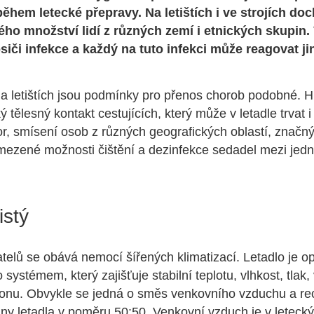
hem letecké přepravy. Na letištích i ve strojích doc
ého množství lidí z různých zemí i etnických skupin.
iči infekce a každý na tuto infekci může reagovat ji
na letištích jsou podmínky pro přenos chorob podobné. Hl
ý tělesný kontakt cestujících, který může v letadle trvat i
or, smísení osob z různých geografických oblastí, značný 
omezené možnosti čištění a dezinfekce sedadel mezi jedn
istý
elů se obává nemocí šířených klimatizací. Letadlo je o
systémem, který zajišťuje stabilní teplotu, vlhkost, tlak, 
onu. Obvykle se jedná o směs venkovního vzduchu a reci
ny letadla v poměru 50:50. Venkovní vzduch je v leteck