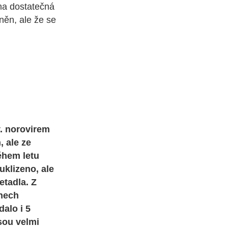
ána dostatečná
něn, ale že se
v. norovirem
, ale ze
ěhem letu
uklizeno, ale
etadla. Z
dnech
dalo i 5
jsou velmi