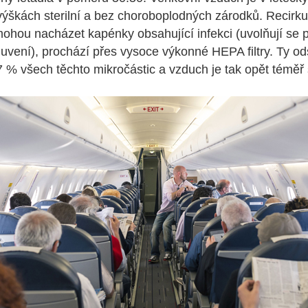
škách sterilní a bez choroboplodných zárodků. Recirkul
ohou nacházet kapénky obsahující infekci (uvolňují se p
mluvení), prochází přes vysoce výkonné HEPA filtry. Ty od
 % všech těchto mikročástic a vzduch je tak opět téměř s