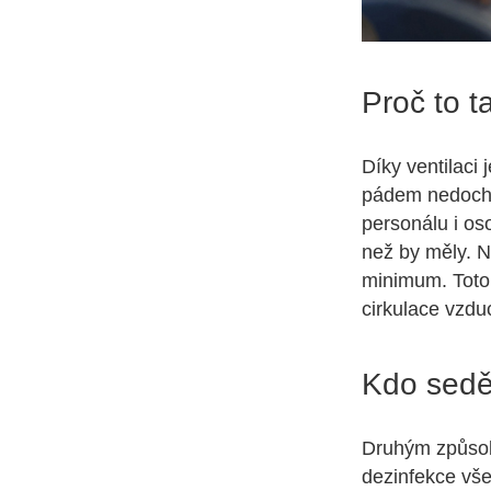
Proč to t
Díky ventilaci
pádem nedocház
personálu i os
než by měly. N
minimum. Toto m
cirkulace vzduc
Kdo sedě
Druhým způsob
dezinfekce vše