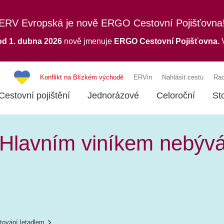
ERV Evropská je nově ERGO Cestovní Pojišťovna
od 1. dubna 2026
nově jmenuje
ERGO
Cestovní Pojišťovna.
V
Konflikt na Blízkém východě
ERVin
Nahlásit cestu
Rad
Cestovní pojištění
Jednorázové
Celoroční
St
Hlavním viníkem nebývá 
tování letadlem