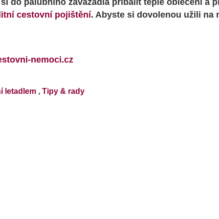
i do palubního zavazadla přibalit teplé oblečení a pr
itní cestovní pojištění
. Abyste si dovolenou užili na
stovni-nemoci.cz
í letadlem
,
Tipy & rady