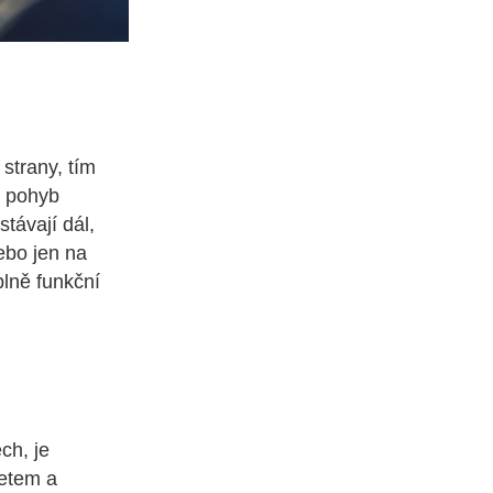
 strany, tím
a pohyb
távají dál,
ebo jen na
plně funkční
ch, je
letem a