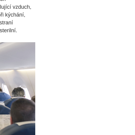
ující vzduch,
ři kýchání,
straní
terilní.