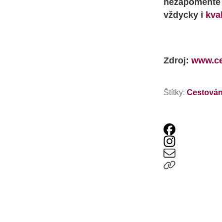
nezapomeňte s
vždycky i
kval
Zdroj:
www.ce
Štítky:
Cestován