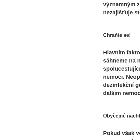
významným zd
nezajišťuje 
Chraňte se!
Hlavním fakto
sáhneme na n
spolucestujíc
nemoci. Neopo
dezinfekční g
dalším nemoc
Obyčejné nachl
Pokud však ve