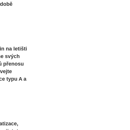
odobě
 na letišti
me svých
bů přenosu
vejte
ce typu A a
atizace,