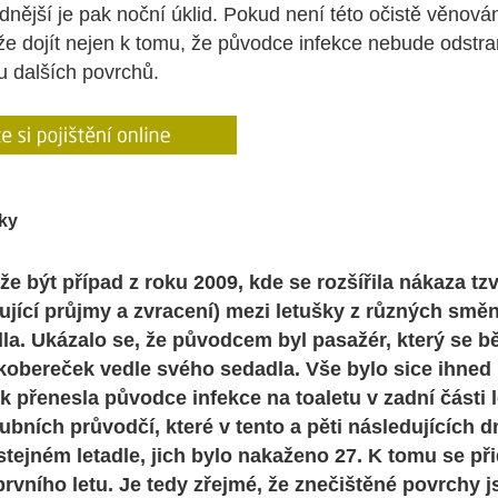
dnější je pak noční úklid. Pokud není této očistě věnov
e dojít nejen k tomu, že původce infekce nebude odstra
du dalších povrchů.
ky
e být případ z roku 2009, kde se rozšířila nákaza tz
ující průjmy a zvracení) mezi letušky z různých směn
dla. Ukázalo se, že původcem byl pasažér, který se b
kobereček vedle svého sedadla. Vše bylo sice ihned 
k přenesla původce infekce na toaletu v zadní části l
ubních průvodčí, které v tento a pěti následujících 
stejném letadle, jich bylo nakaženo 27. K tomu se při
 prvního letu. Je tedy zřejmé, že znečištěné povrchy 