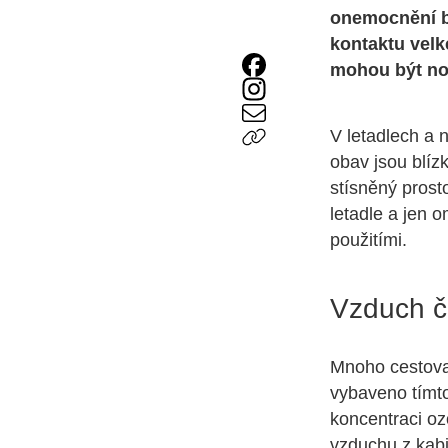
onemocnění bě
kontaktu velk
mohou být nos
V letadlech a 
obav jsou blízk
stísněný prost
letadle a jen 
použitími.
Vzduch č
Mnoho cestovat
vybaveno tímto 
koncentraci oz
vzduchu z kabi