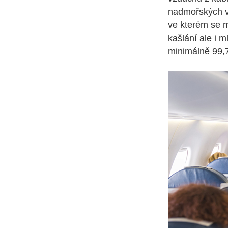
nadmořských vý
ve kterém se m
kašlání ale i 
minimálně 99,7