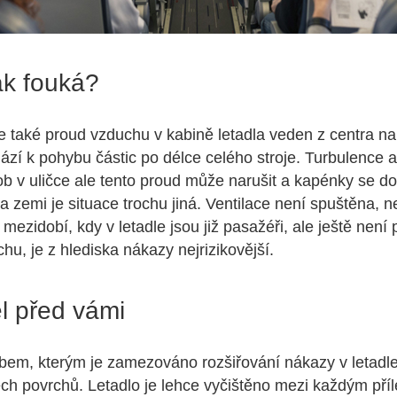
ak fouká?
 je také proud vzduchu v kabině letadla veden z centra na
í k pohybu částic po délce celého stroje. Turbulence 
ob v uličce ale tento proud může narušit a kapénky se dos
a zemi je situace trochu jiná. Ventilace není spuštěna, n
ezidobí, kdy v letadle jsou již pasažéři, ale ještě není 
hu, je z hlediska nákazy nejrizikovější.
l před vámi
em, kterým je zamezováno rozšiřování nákazy v letadle
ch povrchů. Letadlo je lehce vyčištěno mezi každým pří