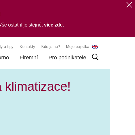
!
še ostatní je stejné,
více zde
.
y a tipy
Kontakty
Kdo jsme?
Moje pojistka
orno
Firemní
Pro podnikatele
klimatizace!