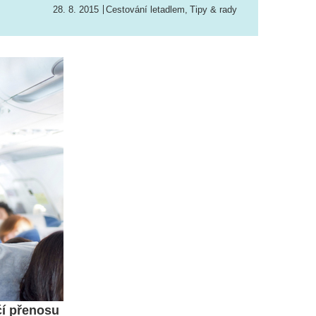
28. 8. 2015
Cestování letadlem
,
Tipy & rady
čí přenosu