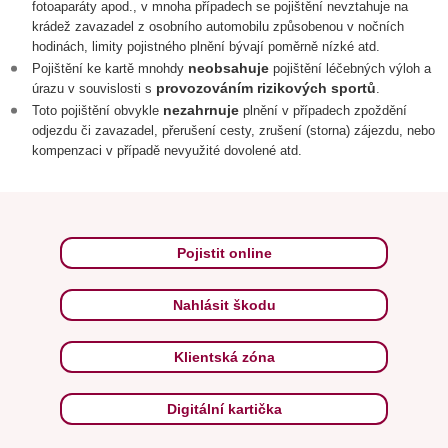
fotoaparáty apod., v mnoha případech se pojištění nevztahuje na
krádež zavazadel z osobního automobilu způsobenou v nočních
hodinách, limity pojistného plnění bývají poměrně nízké atd.
neobsahuje
Pojištění ke kartě mnohdy
pojištění léčebných výloh a
provozováním rizikových sportů
úrazu v souvislosti s
.
nezahrnuje
Toto pojištění obvykle
plnění v případech zpoždění
odjezdu či zavazadel, přerušení cesty, zrušení (storna) zájezdu, nebo
kompenzaci v případě nevyužité dovolené atd.
Pojistit online
Nahlásit škodu
Klientská zóna
Digitální kartička