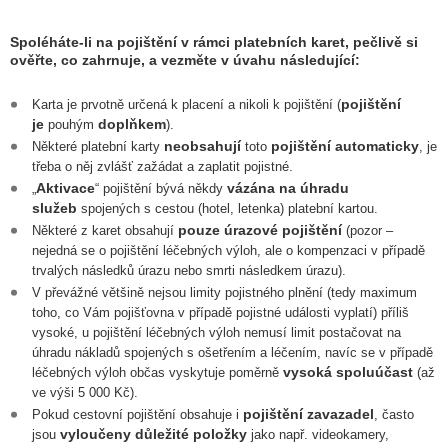
Spoléháte-li na pojištění v rámci platebních karet, pečlivě si
ověřte, co zahrnuje, a vezměte v úvahu následující:
pojištění
Karta je prvotně určená k placení a nikoli k pojištění (
je
doplňkem
pouhým
).
neobsahují
pojištění automaticky
Některé platební karty
toto
, je
třeba o něj zvlášť zažádat a zaplatit pojistné.
Aktivace
vázána na úhradu
„
“ pojištění bývá někdy
služeb
spojených s cestou (hotel, letenka) platební kartou.
pouze
úrazové pojištění
Některé z karet obsahují
(pozor –
nejedná se o pojištění léčebných výloh, ale o kompenzaci v případě
trvalých následků úrazu nebo smrti následkem úrazu).
V převážné většině nejsou limity pojistného plnění (tedy maximum
toho, co Vám pojišťovna v případě pojistné události vyplatí) příliš
vysoké, u pojištění léčebných výloh nemusí limit postačovat na
úhradu nákladů spojených s ošetřením a léčením, navíc se v případě
vysoká
spoluúčast
léčebných výloh občas vyskytuje poměrně
(až
ve výši 5 000 Kč).
pojištění zavazadel
Pokud cestovní pojištění obsahuje i
, často
vyloučeny
důležité položky
jsou
jako např. videokamery,