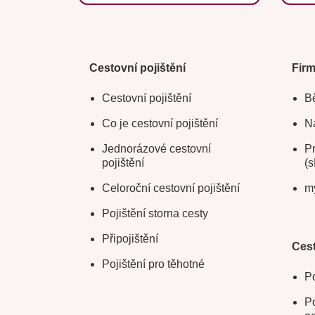
Cestovní pojištění
Fir
Cestovní pojištění
Bě
Co je cestovní pojištění
Na
Jednorázové cestovní
Pr
pojištění
(s
Celoroční cestovní pojištění
m
Pojištění storna cesty
Připojištění
Cest
Pojištění pro těhotné
Po
Po