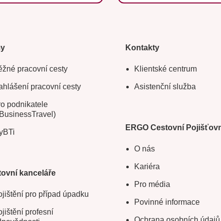
my
Kontakty
žné pracovní cesty
Klientské centrum
hlášení pracovní cesty
Asistenční služba
o podnikatele
BusinessTravel)
ERGO Cestovní Pojišťov
yBTi
O nás
Kariéra
ovní kanceláře
Pro média
jištění pro případ úpadku
Povinné informace
jištění profesní
Ochrana osobních údajů