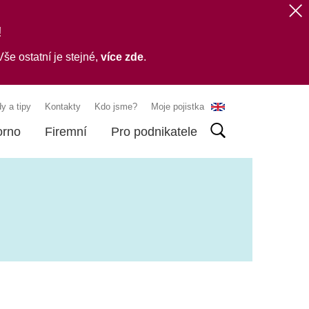
!
še ostatní je stejné,
více zde
.
y a tipy
Kontakty
Kdo jsme?
Moje pojistka
orno
Firemní
Pro podnikatele