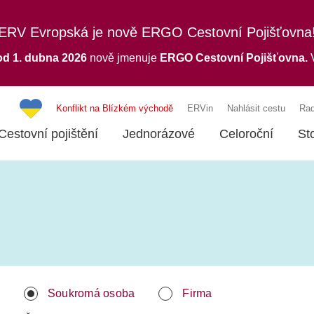
ERV Evropská je nově ERGO Cestovní Pojišťovna
od 1. dubna 2026
nově jmenuje
ERGO
Cestovní Pojišťovna.
V
Konflikt na Blízkém východě
ERVin
Nahlásit cestu
Rad
Cestovní pojištění
Jednorázové
Celoroční
St
Soukromá osoba
Firma