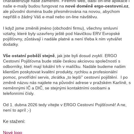
charakterizuje naše zaměření. Firemní web, další on-line aplikace i
naše e-maily budou fungovat na
nové doméně ergo-cestovni.cz
,
ale původní doména bude přesměrována na novou, abychom
nepřišli o žádný Váš e-mail nebo on-line návštěvu.
I když jsme změnili jméno (obchodní firmu), všechny smluvní
vztahy, které byly uzavřeny ještě pod hlavičkou ERV Evropské
pojišťovny, zůstávají i nadále platné a není třeba k nim vytvářet
dodatky.
Vše ostatní poběží stejně
, jak jste byli dosud zvyklí. ERGO
Cestovní Pojišťovna bude stále českou akciovou společností s
odborníky, kteří mají lokální trh v malíčku. Nadále budeme našim
klientům poskytovat kvalitní produkty, rychlou a profesionální
pomoc, prvotřídní servis, zkrátka „to lepší“ cestovní pojištění. I po
změně názvu nás najdete na původní adrese v pražském Karlíně, s
neměnnými IČ a DIČ, se stejnými kontaktními osobami a
telefonními čísly.
Od 1. dubna 2026 tedy vítejte v ERGO Cestovní Pojišťovně! A ne,
není to apríl ;-)
Ke stažení:
Nové logo