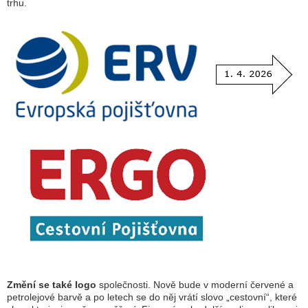
trhu.
Změní se také logo
společnosti. Nově bude v moderní červené a
petrolejové barvě a po letech se do něj vrátí slovo „cestovní“, které