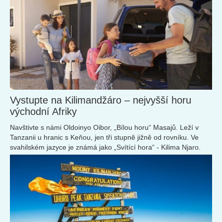
Vystupte na Kilimandžáro – nejvyšší horu
východní Afriky
Navštivte s námi Oldoinyo Oibor, „Bílou horu“ Masajů. Leží v
Tanzanii u hranic s Keňou, jen tři stupně jižně od rovníku. Ve
svahilském jazyce je známá jako „Svítící hora“ - Kilima Njaro.