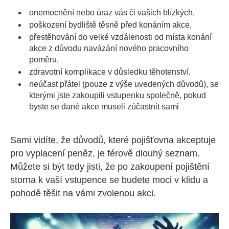
onemocnění nebo úraz vás či vašich blízkých,
poškození bydliště těsně před konáním akce,
přestěhování do velké vzdálenosti od místa konání
akce z důvodu navázání nového pracovního
poměru,
zdravotní komplikace v důsledku těhotenství,
neúčast přátel (pouze z výše uvedených důvodů), se
kterými jste zakoupili vstupenku společně, pokud
byste se dané akce museli zúčastnit sami
Sami vidíte, že důvodů, které pojišťovna akceptuje
pro vyplacení peněz, je férově dlouhý seznam.
Můžete si být tedy jisti, že po zakoupení pojištění
storna k vaší vstupence se budete moci v klidu a
pohodě těšit na vámi zvolenou akci.