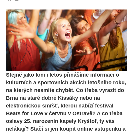
Stejně jako loni i letos přinášíme informaci o
kulturních a sportovních akcích letošního roku,
na kterých nesmíte chybět. Co třeba vyrazit do
Brna na staré dobré Kissáky nebo na
elektronickou smršť, kterou nabízí festival
Beats for Love v červnu v Ostravě? A co třeba
oslavy 25. narozenin kapely Kryštof, ty vás
nelákají? Stačí si jen koupit online vstupenku a