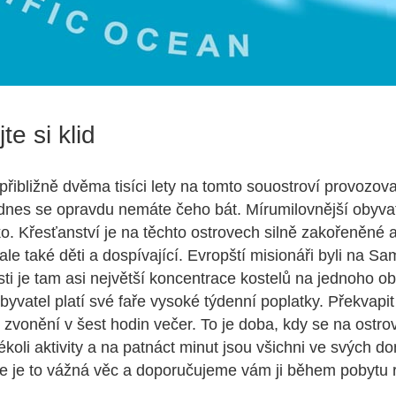
te si klid
přibližně dvěma tisíci lety na tomto souostroví provozova
dnes se opravdu nemáte čeho bát. Mírumilovnější obyva
ko. Křesťanství je na těchto ostrovech silně zakořeněné a
ale také děti a dospívající. Evropští misionáři byli na Sa
ti je tam asi největší koncentrace kostelů na jednoho o
byvatel platí své faře vysoké týdenní poplatky. Překvapi
zvonění v šest hodin večer. To je doba, kdy se na ostro
koli aktivity a na patnáct minut jsou všichni ve svých 
e je to vážná věc a doporučujeme vám ji během pobytu 