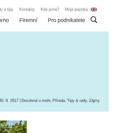
y a tipy
Kontakty
Kdo jsme?
Moje pojistka
orno
Firemní
Pro podnikatele
30. 9. 2017
Dovolená u moře
,
Příroda
,
Tipy & rady
,
Zájmy