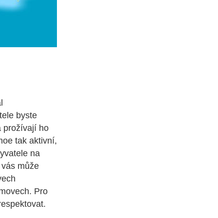
l
tele byste
 prožívají ho
moe tak aktivní,
byvatele na
t vás může
vech
domovech. Pro
respektovat.