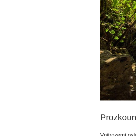
Prozkoum
Vnitrozemí ost