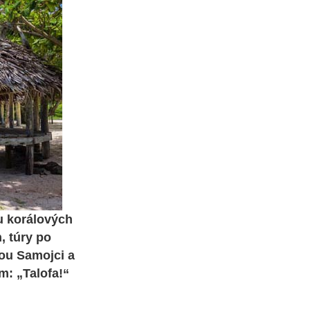
u korálových
, túry po
dou Samojci a
: „Talofa!“