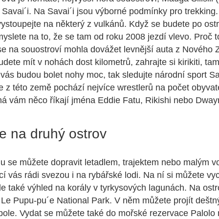
ě Savai´i. Na Savai´i jsou výborné podmínky pro trekking.
vystoupejte na některý z vulkánů. Když se budete po ost
myslete na to, že se tam od roku 2008 jezdí vlevo. Proč t
e na souostroví mohla dovážet levnější auta z Nového 
udete mít v nohách dost kilometrů, zahrajte si kirikiti, ta
tli vás budou bolet nohy moc, tak sledujte národní sport 
e z této země pochází nejvíce wrestlerů na počet obyva
ná vám něco říkají jména Eddie Fatu, Rikishi nebo Dwa
e na druhý ostrov
u se můžete dopravit letadlem, trajektem nebo malým vo
cí vás rádi svezou i na rybářské lodi. Na ní si můžete vy
ale také výhled na korály v tyrkysových lagunách. Na ostr
Le Pupu-pu´e National Park. V něm můžete projít deštn
 pole. Vydat se můžete také do mořské rezervace Palolo