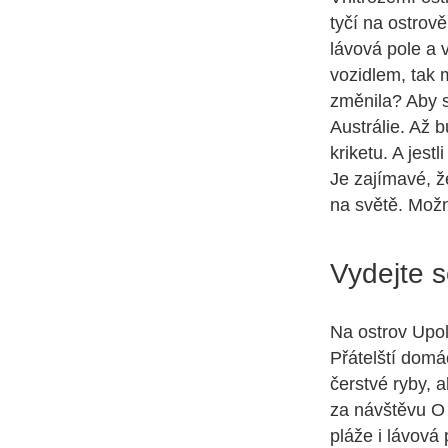
tyčí na ostrov
lávová pole a 
vozidlem, tak 
změnila? Aby s
Austrálie. Až b
kriketu. A jes
Je zajímavé, ž
na světě. Mož
Vydejte s
Na ostrov Upol
Přátelští domá
čerstvé ryby, 
za návštěvu O 
pláže i lávová