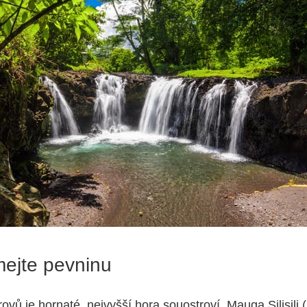
ejte pevninu
rovů je hornaté, nejvyšší hora souostroví, Mauga Silisili