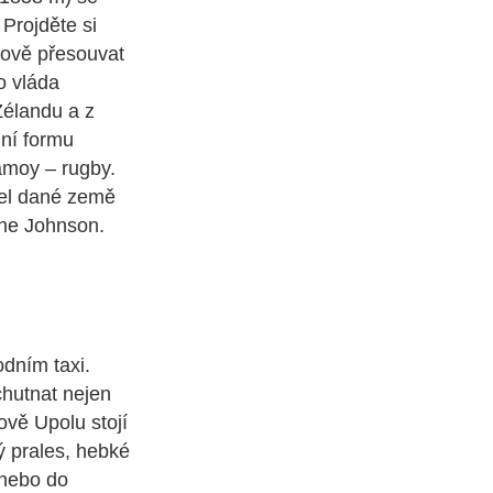
 Projděte si
rově přesouvat
o vláda
Zélandu a z
mní formu
Samoy – rugby.
tel dané země
yne Johnson.
dním taxi.
chutnat nejen
ově Upolu stojí
ý prales, hebké
 nebo do