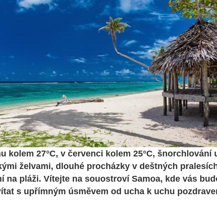
nu kolem 27°C, v červenci kolem 25°C, šnorchlování 
ými želvami, dlouhé procházky v deštných pralesích
í na pláži. Vítejte na souostroví Samoa, kde vás bu
ítat s upřímným úsměvem od ucha k uchu pozdravem