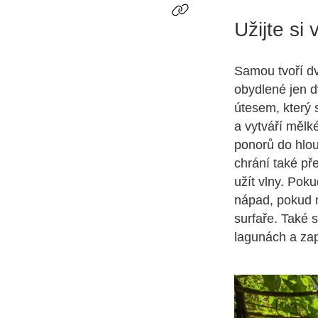
Užijte si
Samou tvoří dv
obydlené jen d
útesem, který 
a vytváří mělk
ponorů do hlo
chrání také pře
užít vlny. Poku
nápad, pokud n
surfaře. Také s
lagunách a zap