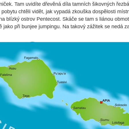
iček. Tam uvidíte dřevěná díla tamních šikovných řezb
obytu chtěli vidět, jak vypadá zkouška dospělosti místn
 na blízký ostrov Pentecost. Skáče se tam s liánou obm
 jako při bunjee jumpingu. Na takový zážitek se nedá 