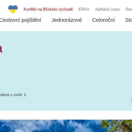
Konflikt na Blízkém východě
ERVin
Nahlásit cestu
Rad
Cestovní pojištění
Jednorázové
Celoroční
St
a
olená u moře