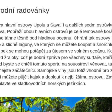
 vodní radovánky
a hlavní ostrovy Upolu a Savai´i a dalších sedm ostrůvků
va. Pobřeží obou hlavních ostrovů je celé lemované ko
se táhne těsně pod hladinou oceánu. Chrání tak ostrovy 
é a klidné laguny, ve kterých se můžete koupat a šnorchlo
ubek se mohou potápět za útesem ve volném oceánu. Ko
d žraloky, což je dobrá zpráva pro všechny surfaře, kteří
d byste se chtěli tomuto sportu na souostroví věnovat, ta
ejste začátečníci. Samojské vlny jsou totiž vhodné pro 
i můžete půjčit kajak a doplout k nejbližšímu ostrovu. Zaš
lavte ve sladkovodních horských jezírkách.