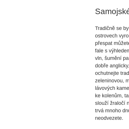
Samojské
Tradičně se byd
ostrovech vyro
přespat můžete
fale s výhlede
vln, šumění pa
dobře anglicky
ochutnejte trad
zeleninovou, 
lávových kamen
ke kolenům, ta
slouží žraločí
trvá mnoho dnů
neodvezete.