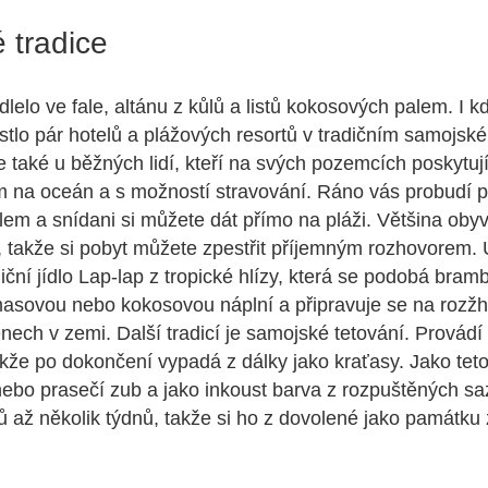
 tradice
lelo ve fale, altánu z kůlů a listů kokosových palem. I k
stlo pár hotelů a plážových resortů v tradičním samojské
 také u běžných lidí, kteří na svých pozemcích poskytuj
m na oceán a s možností stravování. Ráno vás probudí 
lem a snídani si můžete dát přímo na pláži. Většina obyv
, takže si pobyt můžete zpestřit příjemným rozhovorem. 
iční jídlo Lap-lap z tropické hlízy, která se podobá bram
masovou nebo kokosovou náplní a připravuje se na rozž
ech v zemi. Další tradicí je samojské tetování. Provádí
kže po dokončení vypadá z dálky jako kraťasy. Jako teto
 nebo prasečí zub a jako inkoust barva z rozpuštěných sa
 až několik týdnů, takže si ho z dovolené jako památku