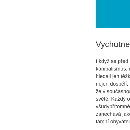
Vychutnej
I když se před 
kanibalismus, 
hledali jen těž
nejen dospělí, 
že v současnos
světě. Každý o
všudypřítomné 
zanechává jaké
tamní obyvatel