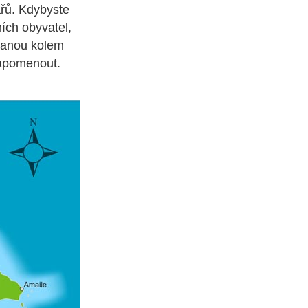
ářů. Kdybyste
ích obyvatel,
otanou kolem
zapomenout.