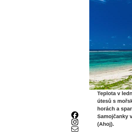
Teplota v led
útesů s mořsk
horách a span
Samojčanky v
(Ahoj).