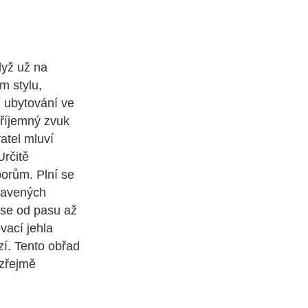
dyž už na
m stylu,
í ubytování ve
příjemný zvuk
atel mluví
Určitě
borům. Plní se
havených
 se od pasu až
vací jehla
zí. Tento obřad
 zřejmě