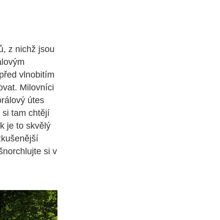
, z nichž jsou
rálovým
před vlnobitím
vat. Milovníci
rálový útes
 si tam chtějí
k je to skvělý
zkušenější
norchlujte si v