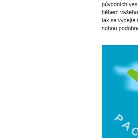
původních vesn
během vašeho p
tak se vydejte
nohou podobně