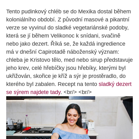
Tento pudinkový chléb se do Mexika dostal během
koloniálního období. Z původní masové a pikantní
verze se vyvinul do sladké vegetariánské podoby,
která se jí během Velikonoc k snídani, svačině
nebo jako dezert. Říká se, že každá ingredience
má v dnešní Capirotadě náboženský význam:
chleba je Kristovo tělo, med nebo sirup představuje
jeho krev, celé hřebíčky jsou hřebíky, kterými byl
ukřižován, skořice je kříž a sýr je prostěradlo, do
kterého byl zabalen. Recept na tento
sladký dezert
se sýrem najdete tady
. <br/> <br/>