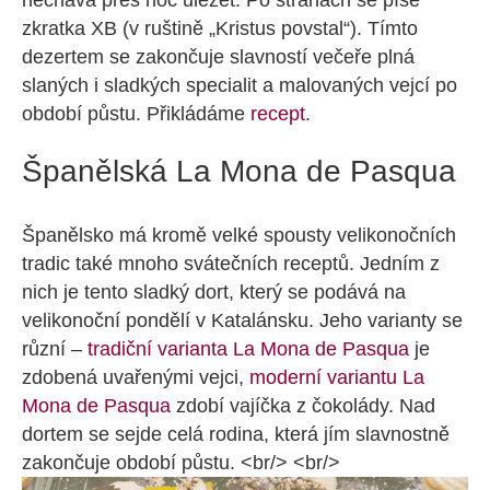
nechává přes noc uležet. Po stranách se píše
zkratka XB (v ruštině „Kristus povstal“). Tímto
dezertem se zakončuje slavností večeře plná
slaných i sladkých specialit a malovaných vejcí po
období půstu. Přikládáme
recept
.
Španělská La Mona de Pasqua
Španělsko má kromě velké spousty velikonočních
tradic také mnoho svátečních receptů. Jedním z
nich je tento sladký dort, který se podává na
velikonoční pondělí v Katalánsku. Jeho varianty se
různí –
tradiční varianta La Mona de Pasqua
je
zdobená uvařenými vejci,
moderní variantu La
Mona de Pasqua
zdobí vajíčka z čokolády. Nad
dortem se sejde celá rodina, která jím slavnostně
zakončuje období půstu. <br/> <br/>