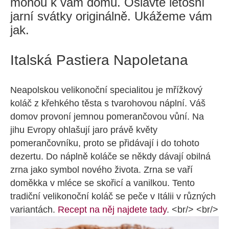
mohou k vám domů. Oslavte letošní
jarní svátky originálně. Ukážeme vám
jak.
Italská Pastiera Napoletana
Neapolskou velikonoční specialitou je mřížkový
koláč z křehkého těsta s tvarohovou náplní. Váš
domov provoní jemnou pomerančovou vůní. Na
jihu Evropy ohlašují jaro právě květy
pomerančovníku, proto se přidávají i do tohoto
dezertu. Do náplně koláče se někdy dávají obilná
zrna jako symbol nového života. Zrna se vaří
doměkka v mléce se skořicí a vanilkou. Tento
tradiční velikonoční koláč se peče v Itálii v různých
variantách.
Recept na něj najdete tady
. <br/> <br/>