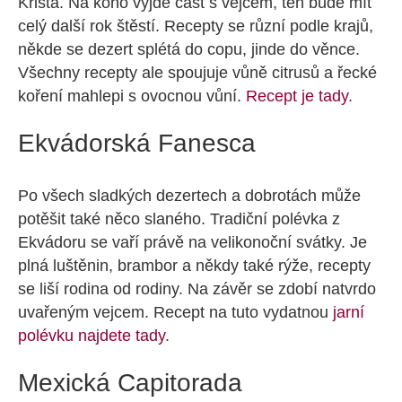
Krista. Na koho vyjde část s vejcem, ten bude mít
celý další rok štěstí. Recepty se různí podle krajů,
někde se dezert splétá do copu, jinde do věnce.
Všechny recepty ale spoujuje vůně citrusů a řecké
koření mahlepi s ovocnou vůní.
Recept je tady
.
Ekvádorská Fanesca
Po všech sladkých dezertech a dobrotách může
potěšit také něco slaného. Tradiční polévka z
Ekvádoru se vaří právě na velikonoční svátky. Je
plná luštěnin, brambor a někdy také rýže, recepty
se liší rodina od rodiny. Na závěr se zdobí natvrdo
uvařeným vejcem. Recept na tuto vydatnou
jarní
polévku najdete tady
.
Mexická Capitorada