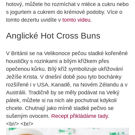
hotový, můžete ho rozmíchat v mléce a cukru nebo
s jogurtem a cukrem do krémové podoby. Více o
tomto dezertu uvidíte v
tomto videu
.
Anglické Hot Cross Buns
V Británii se na Velikonoce pečou sladké kořeněné
houstičky s rozinkami a bílým křížkem přes
opečenou kůrku. Bílý kříž symbolizuje ukřižování
Ježíše Krista. V dnešní době jsou tyto bochánky
rozšířené i v USA, Kanadě, na Novém Zélandu a v
Austrálii. Tradičně by se měly podávat na Velký
pátek, můžete si na nich ale pochutnat kdykoli
chcete. Chutnají jako mírně sladké pečivo se
sušeným ovocem.
Recept přikládáme tady
.
<br/> <br/>