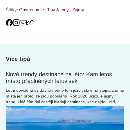
Štítky:
Gastronomie
,
Tipy & rady
,
Zájmy
Více tipů
Nové trendy destinace na léto: Kam letos
místo přeplněných letovisek
Letní dovolená už dávno není o tom jezdit stále na stejná známá
místa jen proto, že jsou populární. Rok 2026 ukazuje jasný
trend. Lidé čím dál častěji hledají destinace, kde najdou klid,
autenticitu a ten příjemný pocit, že objevili něco vlastního.