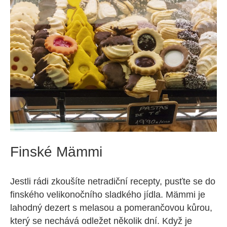
Finské Mämmi
Jestli rádi zkoušíte netradiční recepty, pusťte se do
finského velikonočního sladkého jídla. Mämmi je
lahodný dezert s melasou a pomerančovou kůrou,
který se nechává odležet několik dní. Když je