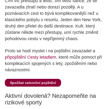
Čím víc přestupů a letišť, tím větší šance, že se
zavazadla ztratí nebo dorazí později. A u
poznávacích cest to bývá komplikovanější než u
klasického pobytu v resortu. Jeden den New York,
druhý den přelet do další destinace. Kufr, který
zůstane někde mezi přestupy, umí rychle změnit
pohodovou cestu v nepříjemný chaos.
Proto se hodí myslet i na pojištění zavazadel a
připojištění Cesty letadlem
, které může pomoct při
komplikacích spojených s lety, zpožděním nebo
návaznostmi.
Spočítat celoroční pojištění
Aktivní dovolená? Nezapomeňte na
rizikové sporty