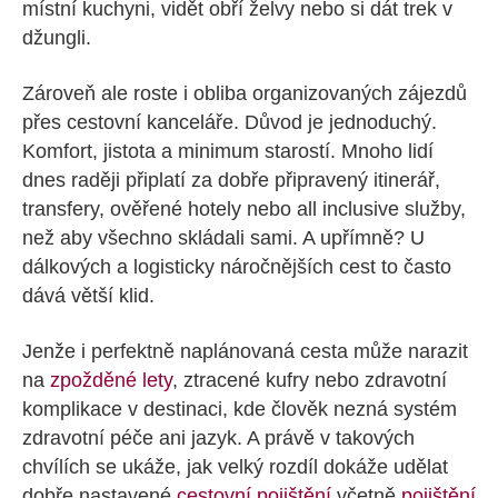
místní kuchyni, vidět obří želvy nebo si dát trek v
džungli.
Zároveň ale roste i obliba organizovaných zájezdů
přes cestovní kanceláře. Důvod je jednoduchý.
Komfort, jistota a minimum starostí. Mnoho lidí
dnes raději připlatí za dobře připravený itinerář,
transfery, ověřené hotely nebo all inclusive služby,
než aby všechno skládali sami. A upřímně? U
dálkových a logisticky náročnějších cest to často
dává větší klid.
Jenže i perfektně naplánovaná cesta může narazit
na
zpožděné lety
, ztracené kufry nebo zdravotní
komplikace v destinaci, kde člověk nezná systém
zdravotní péče ani jazyk. A právě v takových
chvílích se ukáže, jak velký rozdíl dokáže udělat
dobře nastavené
cestovní pojištění
včetně
pojištění