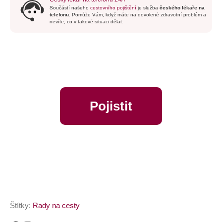
Součástí našeho
cestovního pojištění
je služba
českého lékaře na
telefonu
. Pomůže Vám, když máte na dovolené zdravotní problém a
nevíte, co v takové situaci dělat.
Pojistit
online
Štítky:
Rady na cesty