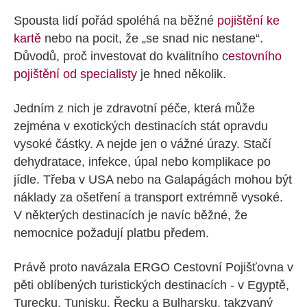
Spousta lidí pořád spoléhá na běžné
pojištění ke
kartě
nebo na pocit, že „se snad nic nestane“.
Důvodů, proč investovat do kvalitního
cestovního
pojištění od specialisty
je hned několik.
Jedním z nich je zdravotní péče, která může
zejména v exotických destinacích stát opravdu
vysoké částky. A nejde jen o vážné úrazy. Stačí
dehydratace, infekce, úpal nebo komplikace po
jídle. Třeba v USA nebo na Galapágách mohou být
náklady za ošetření a transport extrémně vysoké.
V některých destinacích je navíc běžné, že
nemocnice požadují platbu předem.
Právě proto navázala ERGO Cestovní Pojišťovna v
pěti oblíbených turistických destinacích - v Egyptě,
Turecku, Tunisku, Řecku a Bulharsku, takzvaný