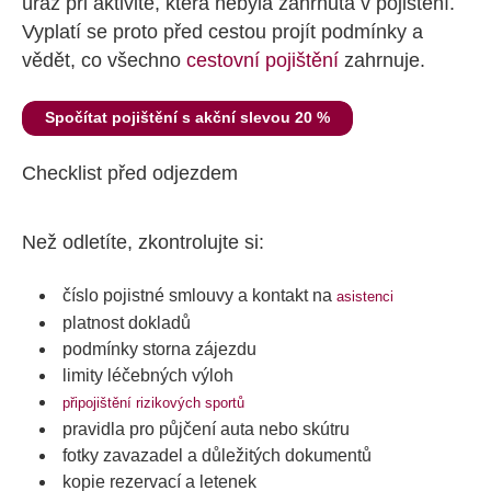
úraz při aktivitě, která nebyla zahrnutá v pojištění.
Vyplatí se proto před cestou projít podmínky a
vědět, co všechno
cestovní pojištění
zahrnuje.
Spočítat pojištění s akční slevou 20 %
Checklist před odjezdem
Než odletíte, zkontrolujte si:
číslo pojistné smlouvy a kontakt na
asistenci
platnost dokladů
podmínky storna zájezdu
limity léčebných výloh
připojištění rizikových sportů
pravidla pro půjčení auta nebo skútru
fotky zavazadel a důležitých dokumentů
kopie rezervací a letenek