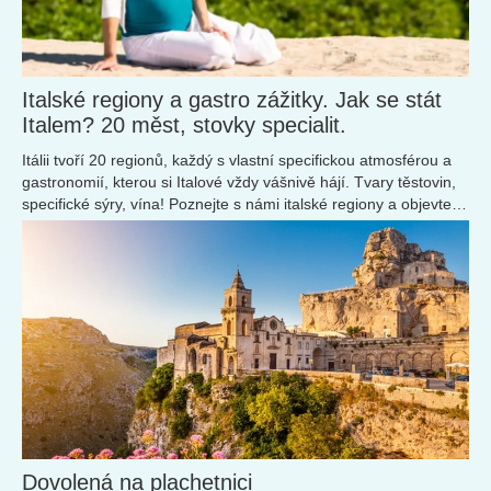
Italské regiony a gastro zážitky. Jak se stát
Italem? 20 měst, stovky specialit.
Itálii tvoří 20 regionů, každý s vlastní specifickou atmosférou a
gastronomií, kterou si Italové vždy vášnivě hájí. Tvary těstovin,
specifické sýry, vína! Poznejte s námi italské regiony a objevte
nová místa pro svou další návštěvu.
Dovolená na plachetnici