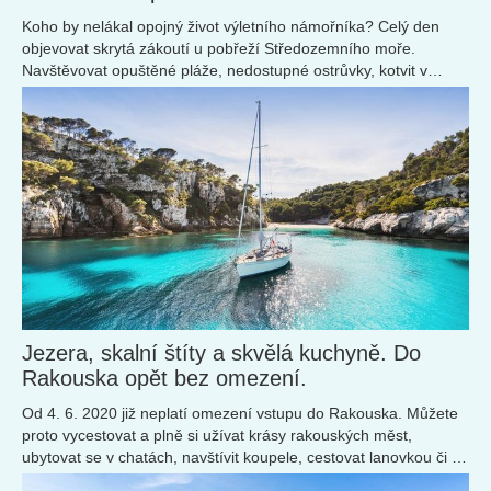
Koho by nelákal opojný život výletního námořníka? Celý den
objevovat skrytá zákoutí u pobřeží Středozemního moře.
Navštěvovat opuštěné pláže, nedostupné ostrůvky, kotvit v
modrých lagunách, do nichž je přístup pouze ze strany
otevřeného moře.
Jezera, skalní štíty a skvělá kuchyně. Do
Rakouska opět bez omezení.
Od 4. 6. 2020 již neplatí omezení vstupu do Rakouska. Můžete
proto vycestovat a plně si užívat krásy rakouských měst,
ubytovat se v chatách, navštívit koupele, cestovat lanovkou či se
najíst v restauracích.