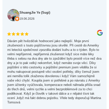
ShuangJie Ye (Sugi)
19.06.2026
Dávám pět hvězdiček hodnocení jako nejlepší. Moje první
zkušenosti s touto pojišťovnou jsou skvělé. Při cestě do Ameriky
mi letecká společnost zpozdila dodání kufru a to o týden. Bylo to
velmi nepříjemné, nepříjemná zkušenost když sice máte léky
třeba s sebou na dva dny ale to zpoždění bylo prostě více než dva
dny a je to pak velký nekomfort, když nemáte svoje věci. Díky
pojištění o této cestovky a pojištění premium jsem věděla že si
mohu nakupovat postupně věci osobní potřeby, díky čemuž jsem
ani neměla tolik zkaženou dovolenou i když Vám samozřejmě
vaše věci chybí. Koupila jsem si potřebné a po návratu z Ameriky
jsem účtenky vyúčtovala, kompenzace neboli náhrada přišla snad
do třech dnů, velmi rychle a velmi bezproblémově za to chci
poděkovat. Když je člověk v takové dálce a v nějaké tísni tak
ocení ,když má fakt dobrou pojistku. Vřele tedy doporučuji Martina
Tomsová