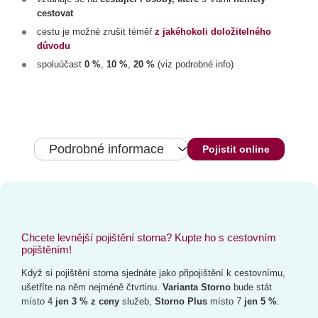
cestovat
cestu je možné zrušit téměř
z jakéhokoli doložitelného
důvodu
spoluúčast
0 %
,
10 %
,
20 %
(viz podrobné info)
Podrobné informace
Pojistit online
Chcete levnější pojištění storna? Kupte ho s cestovním
pojištěním!
Když si pojištění storna sjednáte jako připojištění k cestovnímu,
ušetříte na něm nejméně čtvrtinu.
Varianta Storno
bude stát
místo 4
jen 3 % z ceny
služeb,
Storno Plus
místo 7
jen 5 %
.