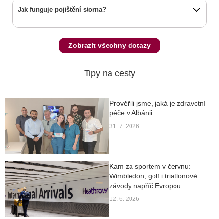
Jak funguje pojištění storna?
Zobrazit všechny dotazy
Tipy na cesty
Prověřili jsme, jaká je zdravotní
péče v Albánii
31. 7. 2026
Kam za sportem v červnu:
Wimbledon, golf i triatlonové
závody napříč Evropou
12. 6. 2026