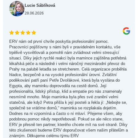
Lucie Sáblíková
28.06.2026
ERV nám od první chvíle poskytla profesionální pomoc.
Pracovníci pojišťovny s námi byli v pravidelném kontaktu, vše
trpělivě vysvětlovali a pomohli nám zvládnout velmi stresující
situaci. Díky jejich rychlé reakci byla mamince zajištěna potřebná
lékařská péče a následně i velmi náročný mezinárodní převoz do
Prahy na palubě letadla se stretcherem. Celá organizace proběhla
hladce, bezpečně a na vysoké profesionální úrovni. Zvláštní
poděkování patří paní Petře Dvořákové, která byla vyslána do
Egypta, aby maminku doprovodila na cestě domů. Její
profesionalita, lidský přístup, klid a empatie pro nás znamenaly
nesmírně mnoho. Moje maminka byla přes své zranění velmi
statečná, ale když Petra přišla k její posteli a řekla jí: „Nebojte se,
společně se vrátíme domů,“ maminka se rozplakala dojetím.
Dodnes na ni vzpomíná a často o ní mluví. Přejeme všem, aby
podobnou pomoc nikdy nepotřebovali. Pokud se ale něco stane,
ERV je přesně ten partner, kterého chcete mít na své straně. Díky
této zkušenosti budeme ERV doporučovat všem našim přátelům a
známým. Děkujeme celému týmu ERV