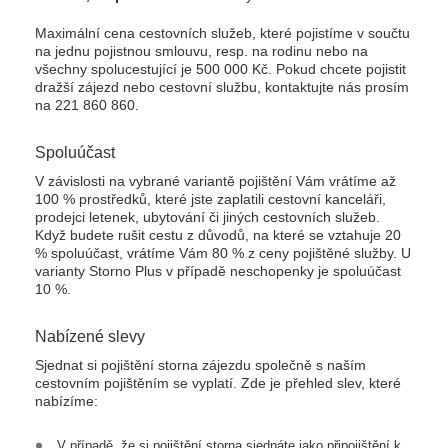
Maximální cena cestovních služeb, které pojistíme v součtu
na jednu pojistnou smlouvu, resp. na rodinu nebo na
všechny spolucestující je 500 000 Kč. Pokud chcete pojistit
dražší zájezd nebo cestovní službu, kontaktujte nás prosím
na 221 860 860.
Spoluúčast
V závislosti na vybrané variantě pojištění Vám vrátíme až
100 % prostředků, které jste zaplatili cestovní kanceláři,
prodejci letenek, ubytování či jiných cestovních služeb.
Když budete rušit cestu z důvodů, na které se vztahuje 20
% spoluúčast, vrátíme Vám 80 % z ceny pojištěné služby. U
varianty Storno Plus v případě neschopenky je spoluúčast
10 %.
Nabízené slevy
Sjednat si pojištění storna zájezdu společně s naším
cestovním pojištěním se vyplatí. Zde je přehled slev, které
nabízíme:
V případě, že si pojištění storna sjednáte jako připojištění k