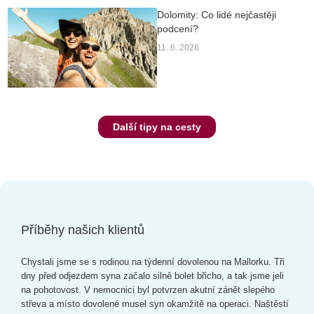
Dolomity: Co lidé nejčastěji
podcení?
11. 6. 2026
Další tipy na cesty
Příběhy našich klientů
Chystali jsme se s rodinou na týdenní dovolenou na Mallorku. Tři
dny před odjezdem syna začalo silně bolet břicho, a tak jsme jeli
na pohotovost. V nemocnici byl potvrzen akutní zánět slepého
střeva a místo dovolené musel syn okamžitě na operaci. Naštěstí