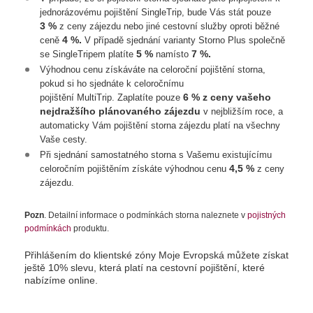
jednorázovému pojištění SingleTrip, bude Vás stát pouze
3 %
z ceny zájezdu nebo jiné cestovní služby oproti běžné
4 %.
ceně
V případě sjednání varianty Storno Plus společně
5 %
7 %.
se SingleTripem platíte
namísto
Výhodnou cenu získáváte na celoroční pojištění storna,
pokud si ho sjednáte k celoročnímu
6 % z ceny vašeho
pojištění MultiTrip. Zaplatíte pouze
nejdražšího plánovaného zájezdu
v nejbližším roce, a
automaticky Vám pojištění storna zájezdu platí na všechny
Vaše cesty.
Při sjednání samostatného storna s Vašemu existujícímu
4,5 %
celoročním pojištěním získáte výhodnou cenu
z ceny
zájezdu.
Pozn
. Detailní informace o podmínkách storna naleznete v
pojistných
podmínkách
produktu.
Přihlášením do klientské zóny Moje Evropská můžete získat
ještě 10% slevu, která platí na cestovní pojištění, které
nabízíme online.