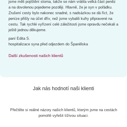
jsme měli pojištění storna, takže se nám vrátila velká část peněz
a na dovolenou pojedeme později. Hlavně, že je syn v pořádku.
Zrušení cesty bylo nakonec snadné, s nadsázkou se dá říct, že
peníze přišly na účet dřív, než jsme vybalili kufry připravené na
cestu. Tak rychlé vyřízení celé záležitosti jsme opravdu nečekali a
ještě jednou děkujeme.
paní Edita S.
hospitalizace syna před odjezdem do Španělska
Další zkušenosti našich klientů
Jak nás hodnotí naši klienti
Přečtěte si reálné názory našich klientů, kterým jsme na cestách
pomohli vyřešit tíživou situaci.