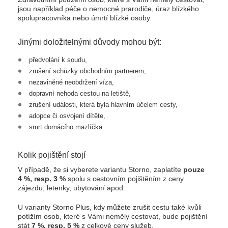
jsou například péče o nemocné prarodiče, úraz blízkého
spolupracovníka nebo úmrtí blízké osoby.
Jinými doložitelnými důvody mohou být:
předvolání k soudu,
zrušení schůzky obchodním partnerem,
nezaviněné neobdržení víza,
dopravní nehoda cestou na letiště,
zrušení události, která byla hlavním účelem cesty,
adopce či osvojení dítěte,
smrt domácího mazlíčka.
Kolik pojištění stojí
V případě, že si vyberete variantu Storno, zaplatíte
pouze
4 %, resp. 3 %
spolu s cestovním pojištěním z ceny
zájezdu, letenky, ubytování apod.
U varianty Storno Plus, kdy můžete zrušit cestu také kvůli
potížím osob, které s Vámi neměly cestovat, bude pojištění
stát
7 %, resp. 5 %
z celkové ceny služeb.