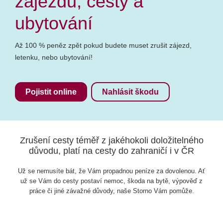
zájezdu, cesty a
ubytování
Až 100 % peněz zpět pokud budete muset zrušit zájezd,
letenku, nebo ubytování!
Pojistit online
Nahlásit škodu
Zrušení cesty téměř z jakéhokoli doložitelného
důvodu, platí na cesty do zahraničí i v ČR
Už se nemusíte bát, že Vám propadnou peníze za dovolenou. Ať
už se Vám do cesty postaví nemoc, škoda na bytě, výpověď z
práce či jiné závažné důvody, naše Storno Vám pomůže.