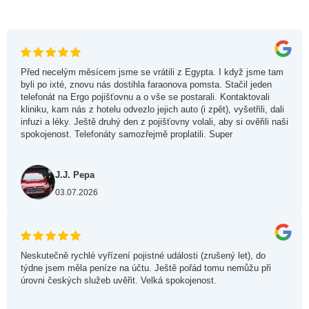
Před necelým měsícem jsme se vrátili z Egypta. I když jsme tam
byli po ixté, znovu nás dostihla faraonova pomsta. Stačil jeden
telefonát na Ergo pojišťovnu a o vše se postarali. Kontaktovali
kliniku, kam nás z hotelu odvezlo jejich auto (i zpět), vyšetřili, dali
infuzi a léky. Ještě druhý den z pojišťovny volali, aby si ověřili naši
spokojenost. Telefonáty samozřejmě proplatili. Super
J.J. Pepa
03.07.2026
Neskutečně rychlé vyřízení pojistné události (zrušený let), do
týdne jsem měla peníze na účtu. Ještě pořád tomu nemůžu při
úrovni českých služeb uvěřit. Velká spokojenost.