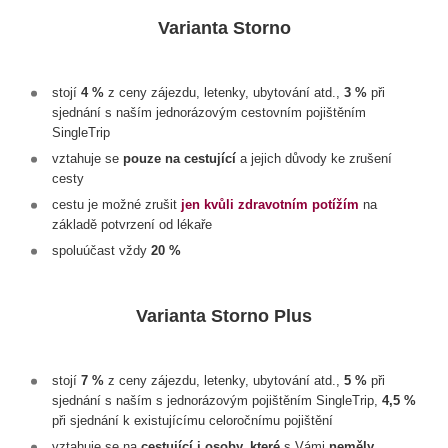
Varianta Storno
stojí
4 %
z ceny zájezdu, letenky, ubytování atd.,
3 %
při
sjednání s naším jednorázovým cestovním pojištěním
SingleTrip
vztahuje se
pouze na cestující
a jejich důvody ke zrušení
cesty
cestu je možné zrušit
jen kvůli zdravotním potížím
na
základě potvrzení od lékaře
spoluúčast vždy
20 %
Varianta Storno Plus
stojí
7 %
z ceny zájezdu, letenky, ubytování atd.,
5 %
při
sjednání s naším s jednorázovým pojištěním SingleTrip,
4,5 %
při sjednání k existujícímu celoročnímu pojištění
vztahuje se na
cestující i osoby, které
s Vámi
neměly