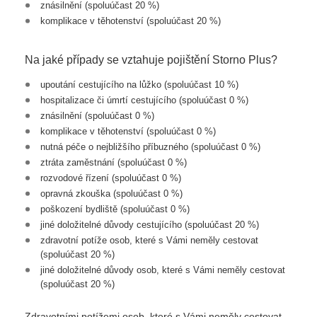
znásilnění (spoluúčast 20 %)
komplikace v těhotenství (spoluúčast 20 %)
Na jaké případy se vztahuje pojištění Storno Plus?
upoutání cestujícího na lůžko (spoluúčast 10 %)
hospitalizace či úmrtí cestujícího (spoluúčast 0 %)
znásilnění (spoluúčast 0 %)
komplikace v těhotenství (spoluúčast 0 %)
nutná péče o nejbližšího příbuzného (spoluúčast 0 %)
ztráta zaměstnání (spoluúčast 0 %)
rozvodové řízení (spoluúčast 0 %)
opravná zkouška (spoluúčast 0 %)
poškození bydliště (spoluúčast 0 %)
jiné doložitelné důvody cestujícího (spoluúčast 20 %)
zdravotní potíže osob, které s Vámi neměly cestovat
(spoluúčast 20 %)
jiné doložitelné důvody osob, které s Vámi neměly cestovat
(spoluúčast 20 %)
Zdravotními potížemi osob, které s Vámi neměly cestovat,