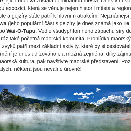
le jejich budova zůstala dominantou města. Dnes v ní s
u expozicí, která se věnuje nejen historii města a region
le a gejzíry stále patří k hlavním atrakcím. Nejznámější
ewa
(jeho populární část s gejzíry je dnes známá jako
Te
bo
Wai-O-Tapu
. Vedle všudypřítomného zápachu síry 
 ráz také početná maorská komunita. Prohlídka maorskýc
 zvyků patří mezi základní aktivity, které by si cestovat
umění je dnes udržováno i, a možná zejména, díky zájmu 
maorská kultura, pak navštivte maorské představení. Pozo
lých, některá jsou nevalné úrovně!