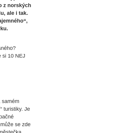
o z norských
, ale i tak.
tajemného“,
yku.
ásného?
 si 10 NEJ
na samém
turistiky. Je
opačné
, může se zde
 městečka