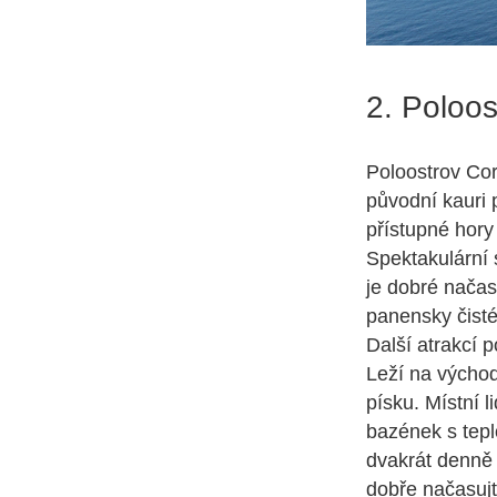
2. Poloo
Poloostrov Co
původní kauri 
přístupné hory
Spektakulární 
je dobré načas
panensky čisté
Další atrakcí 
Leží na východ
písku. Místní l
bazének s tepl
dvakrát denně 
dobře načasujt