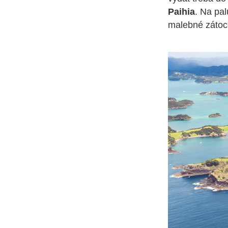
Paihia
. Na pal
malebné zátoc