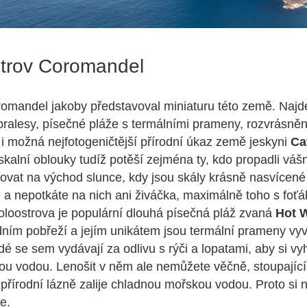
strov Coromandel
romandel jakoby představoval miniaturu této země. Naj
pralesy, písečné pláže s termálními prameny, rozvrásně
 i možná nejfotogeničtější přírodní úkaz země jeskyni
Ca
skalní oblouky tudíž potěší zejména ty, kdo propadli vášn
ovat na východ slunce, kdy jsou skály krásně nasvícené 
 a nepotkáte na nich ani živáčka, maximálně toho s foťá
poloostrova je populární dlouhá písečná pláž zvaná
Hot 
ním pobřeží a jejím unikátem jsou termální prameny vyv
idé se sem vydávají za odlivu s rýči a lopatami, aby si vyh
ou vodou. Lenošit v něm ale nemůžete věčně, stoupající p
přírodní lázně zalije chladnou mořskou vodou. Proto si 
e.