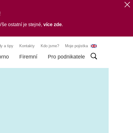
!
še ostatní je stejné,
více zde
.
y a tipy
Kontakty
Kdo jsme?
Moje pojistka
orno
Firemní
Pro podnikatele