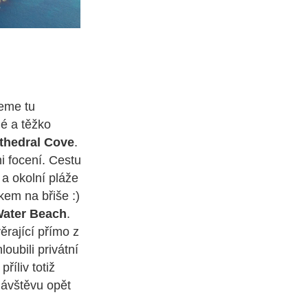
deme tu
né a těžko
thedral Cove
.
i focení. Cestu
a okolní pláže
kem na břiše :)
Water Beach
.
ěrající přímo z
loubili privátní
říliv totiž
návštěvu opět