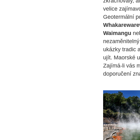
zkrachovaly, a
velice zajímavo
Geotermální po
Whakarewar
Waimangu
ne
nezaměnitelný
ukázky tradic a
ujít. Maorské 
Zajímá-li vás 
doporučení zna