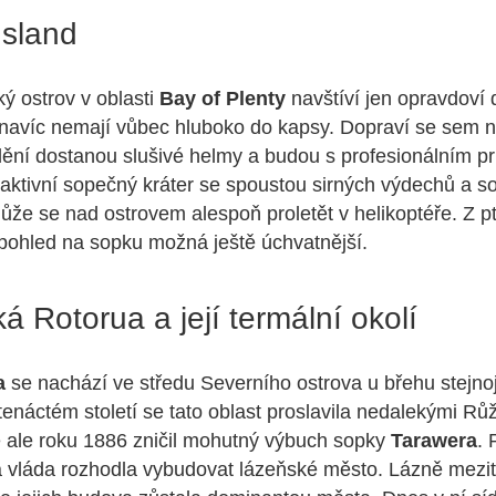
Island
ký ostrov v oblasti
Bay of Plenty
navštíví jen opravdoví 
 navíc nemají vůbec hluboko do kapsy. Dopraví se sem 
dění dostanou slušivé helmy a budou s profesionálním 
aktivní sopečný kráter se spoustou sirných výdechů a 
může se nad ostrovem alespoň proletět v helikoptéře. Z p
 pohled na sopku možná ještě úchvatnější.
á Rotorua a její termální okolí
a
se nachází ve středu Severního ostrova u břehu stej
tenáctém století se tato oblast proslavila nedalekými Rů
é ale roku 1886 zničil mohutný výbuch sopky
Tarawera
. 
 vláda rozhodla vybudovat lázeňské město. Lázně mezi