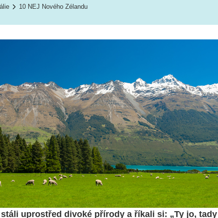
álie
10 NEJ Nového Zélandu
stáli uprostřed divoké přírody a říkali si: „Ty jo, tad