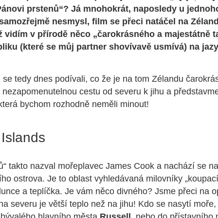
Pánovi prstenů“? Já mnohokrát, naposledy u jednoh
 samozřejmě nesmysl, film se přeci natáčel na Zélandu
 vidím v přírodě něco „čarokrásného a majestátně 
liku (které se můj partner shovívavě usmívá) na jaz
se tedy dnes podívali, co že je na tom Zélandu čarokr
 nezapomenutelnou cestu od severu k jihu a představme
 která bychom rozhodně neměli minout!
 Islands
vů“ takto nazval mořeplavec James Cook a nachází se 
ho ostrova. Je to oblast vyhledávaná milovníky „koupací“ 
lunce a teplíčka. Je vám něco divného? Jsme přeci na 
 na severu je větší teplo než na jihu! Kdo se nasytí moře
o bývalého hlavního města
Russell
, nebo do přístavního