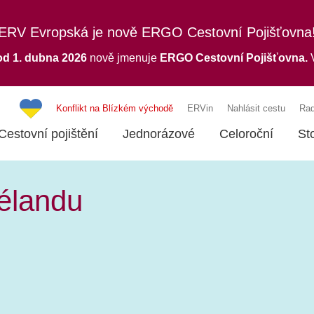
ERV Evropská je nově ERGO Cestovní Pojišťovna
od 1. dubna 2026
nově jmenuje
ERGO
Cestovní Pojišťovna.
V
Konflikt na Blízkém východě
ERVin
Nahlásit cestu
Rad
Cestovní pojištění
Jednorázové
Celoroční
St
élandu