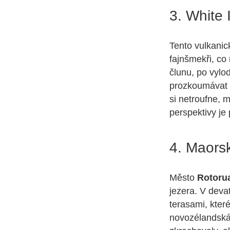
3. White 
Tento vulkanic
fajnšmekři, co
člunu, po vylo
prozkoumávat 
si netroufne, 
perspektivy je
4. Maorsk
Město
Rotoru
jezera. V deva
terasami, kter
novozélandská