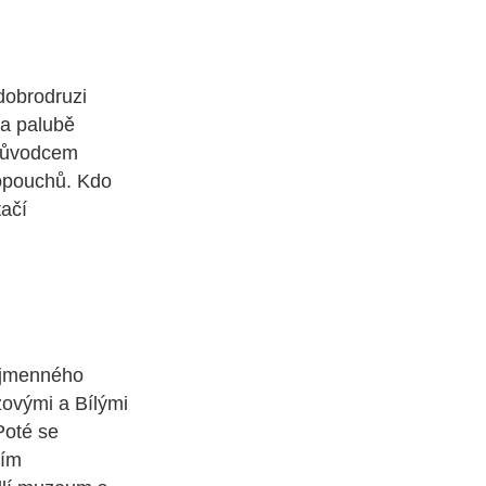
dobrodruzi
na palubě
průvodcem
sopouchů. Kdo
tačí
nojmenného
žovými a Bílými
Poté se
tím