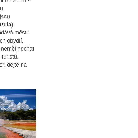
ídlí muzeum s
u.
 jsou
 Puia
),
dodává městu
h obydlí,
el neměl nechat
turistů.
r, dejte na