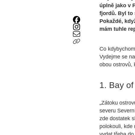
úplně jako v 
fjordů. Byl to
Pokaždé, když
mám tuhle rep
Co kdybychom 
Vydejme se na
obou ostrovů,
1. Bay of
„Zátoku ostro
severu Severní
zde dostatek s
polokouli, kde
vydat třeba d