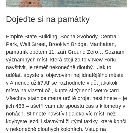
Dojeďte si na památky
Empire State Building, Socha Svobody, Central
Park, Wall Street, Brooklyn Bridge, Manhattan,
památník obětem 11. září Ground Zero… Seznam
významných míst, která stojí za to v New Yorku
navštívit, je téměř nekonečně dlouhý. Jak to
udělat, abyste si objevování nejlidnatějšího města
v Americe užili? Ať se rozhodnete vidět jakákoli
místa na vlastní oči, kupte si týdenní MetroCard.
Všechny statnice metra určitě projet nestihnete – je
jich 468 – ušetří vám ale spoustu čas a kilometry v
nohách. Stihnete navštívit daleko víc míst, než
kdybyste jezdili slavnými žlutými taxíky, které končí
v nekonečně dlouhých kolonách. Vstup na