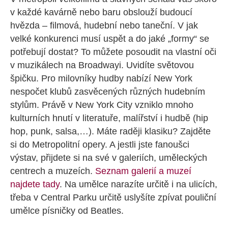
v každé kavárně nebo baru obslouží budoucí
hvězda – filmová, hudební nebo taneční. V jak
velké konkurenci musí uspět a do jaké „formy“ se
potřebují dostat? To můžete posoudit na vlastní oči
v muzikálech na Broadwayi. Uvidíte světovou
špičku. Pro milovníky hudby nabízí New York
nespočet klubů zasvěcených různých hudebním
stylům. Právě v New York City vzniklo mnoho
kulturních hnutí v literatuře, malířství i hudbě (hip
hop, punk, salsa,…). Máte raději klasiku? Zajděte
si do Metropolitní opery. A jestli jste fanoušci
výstav, přijdete si na své v galeriích, uměleckých
centrech a muzeích.
Seznam galerií a muzeí
najdete tady
. Na umělce narazíte určitě i na ulicích,
třeba v Central Parku určitě uslyšíte zpívat pouliční
umělce písničky od Beatles.