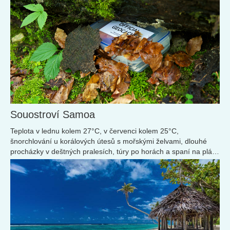
Souostroví Samoa
Teplota v lednu kolem 27°C, v červenci kolem 25°C,
šnorchlování u korálových útesů s mořskými želvami, dlouhé
procházky v deštných pralesích, túry po horách a spaní na pláži.
Vítejte na souostroví Samoa, kde vás budou Samojci a
Samojčanky vítat s upřímným úsměvem od ucha k uchu
pozdravem: „Talofa!“ (Ahoj).