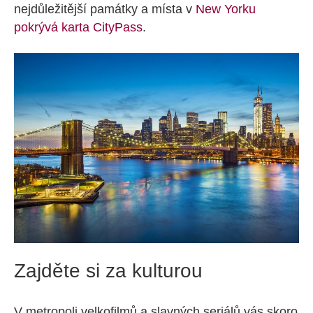
nejdůležitější památky a místa v
New Yorku
pokrývá karta CityPass
.
Zajděte si za kulturou
V metropoli velkofilmů a slavných seriálů vás skoro