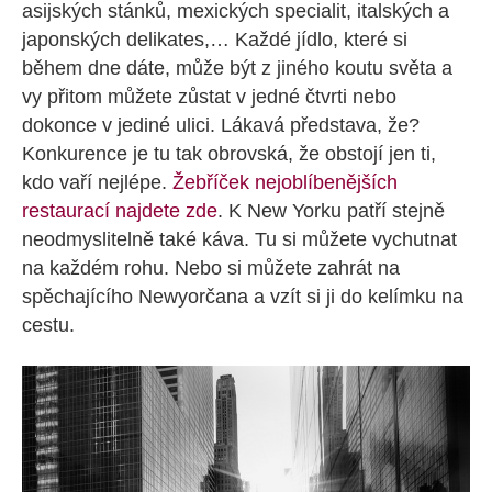
asijských stánků, mexických specialit, italských a
japonských delikates,… Každé jídlo, které si
během dne dáte, může být z jiného koutu světa a
vy přitom můžete zůstat v jedné čtvrti nebo
dokonce v jediné ulici. Lákavá představa, že?
Konkurence je tu tak obrovská, že obstojí jen ti,
kdo vaří nejlépe.
Žebříček nejoblíbenějších
restaurací najdete zde
. K New Yorku patří stejně
neodmyslitelně také káva. Tu si můžete vychutnat
na každém rohu. Nebo si můžete zahrát na
spěchajícího Newyorčana a vzít si ji do kelímku na
cestu.