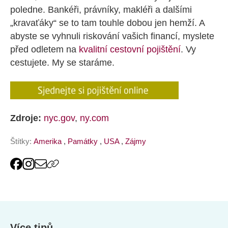
poledne. Bankéři, právníky, makléři a dalšími
„kravaťáky“ se to tam touhle dobou jen hemží. A
abyste se vyhnuli riskování vašich financí, myslete
před odletem na
kvalitní cestovní pojištění
. Vy
cestujete. My se staráme.
Zdroje:
nyc.gov
,
ny.com
Štítky:
Amerika
,
Památky
,
USA
,
Zájmy
Více tipů