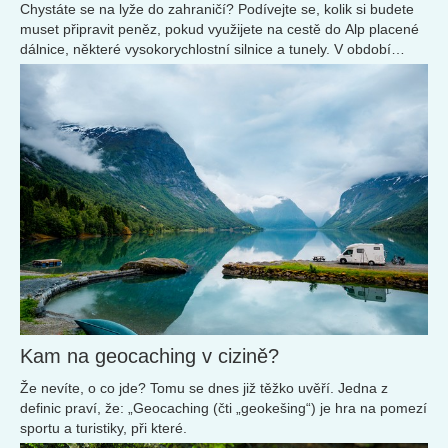
Chystáte se na lyže do zahraničí? Podívejte se, kolik si budete
muset připravit peněz, pokud využijete na cestě do Alp placené
dálnice, některé vysokorychlostní silnice a tunely. V období
těsně před jarními prázdninami se vám budou naše tipy určitě
hodit.
Kam na geocaching v cizině?
Že nevíte, o co jde? Tomu se dnes již těžko uvěří. Jedna z
definic praví, že: „Geocaching (čti „geokešing“) je hra na pomezí
sportu a turistiky, při které.