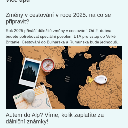
Změny v cestování v roce 2025: na co se
připravit?
Rok 2025 přináší důležité změny v cestování. Od 2. dubna
budete potřebovat speciální povolení ETA pro vstup do Velké
Británie. Cestování do Bulharska a Rumunska bude jednodušší
díky jejich vstupu do Schengenského prostoru. Některé
turistické destinace zvyšují poplatky. Přečtěte si, na co se
připravit a jak být při plánování dovolené v roce 2025 krok před
ostatními!
Autem do Alp? Víme, kolik zaplatíte za
dálniční známky!