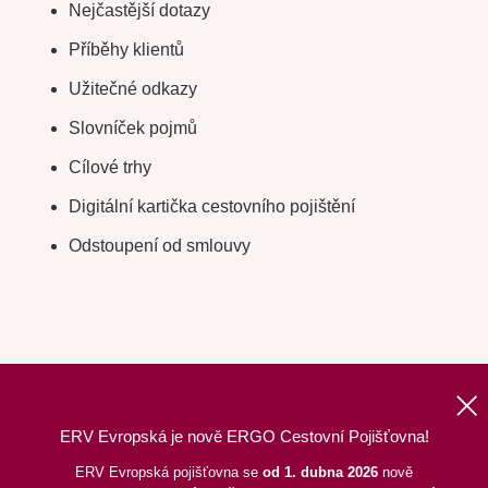
Nejčastější dotazy
Příběhy klientů
Užitečné odkazy
Slovníček pojmů
Cílové trhy
Digitální kartička cestovního pojištění
Odstoupení od smlouvy
ERV Evropská je nově ERGO Cestovní Pojišťovna!
Nahoru
|
Informace o webu
|
Mapa stránek
ERV Evropská pojišťovna se
od 1. dubna 2026
nově