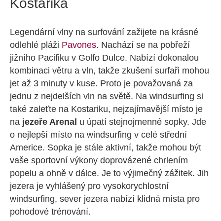
Kostarika
Legendární vlny na surfování zažijete na krásné
odlehlé pláži
Pavones
. Nachází se na pobřeží
jižního Pacifiku v Golfo Dulce. Nabízí dokonalou
kombinaci větru a vln, takže zkušení surfaři mohou
jet až 3 minuty v kuse. Proto je považovaná za
jednu z nejdelších vln na světě. Na windsurfing si
také zaleťte na Kostariku, nejzajímavější místo je
na
jezeře Arenal
u úpatí stejnojmenné sopky. Jde
o nejlepší místo na windsurfing v celé střední
Americe. Sopka je stále aktivní, takže mohou být
vaše sportovní výkony doprovázené chrlením
popelu a ohně v dálce. Je to výjimečný zážitek. Jih
jezera je vyhlášený pro vysokorychlostní
windsurfing, sever jezera nabízí klidná místa pro
pohodové trénování.