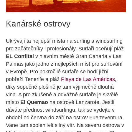
Kanárské ostrovy
Ukrývají ta nejlepší místa na surfing a windsurfing
pro začátečníky i profesionály. Surfaři oceňují pláž
EL Confital
v hlavním městě Gran Canaria v Las
Palmas jako jedno z nejlepších míst pro surfování
v Evropě. Pro pokročilé surfaře se hodí jižní
pobřeží Tenerife a pláž
Playa de Las Américas
,
díky sopečné plošině je tam výjimečně dlouhá
vlna. A pro zkušené a odvážné surfaře je skvělé
místo
El Quemao
na ostrově Lanzarote. Jestli
dáváte přednost windsurfingu, tak se vydejte v
období od června do září na ostrov Fuerteventura.
Vane tam spolehlivě silný vítr. Na severu ostrova v