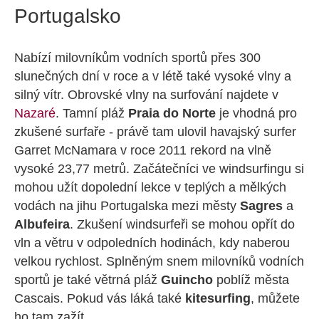
Portugalsko
Nabízí milovníkům vodních sportů přes 300
slunečných dní v roce a v létě také vysoké vlny a
silný vítr. Obrovské vlny na surfování najdete v
Nazaré
. Tamní pláž
Praia do Norte
je vhodná pro
zkušené surfaře - právě tam ulovil havajský surfer
Garret McNamara v roce 2011 rekord na vlně
vysoké 23,77 metrů. Začátečníci ve windsurfingu si
mohou užít dopolední lekce v teplých a mělkých
vodách na jihu Portugalska mezi městy
Sagres
a
Albufeira
. Zkušení windsurfeři se mohou opřít do
vln a větru v odpoledních hodinách, kdy naberou
velkou rychlost. Splněným snem milovníků vodních
sportů je také větrná pláž
Guincho
poblíž města
Cascais. Pokud vás láká také
kitesurfing
, můžete
ho tam zažít.