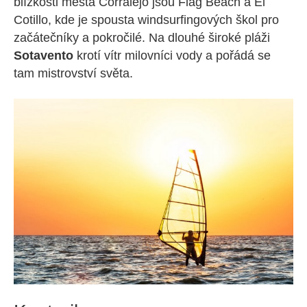
blízkosti města Corralejo jsou Flag Beach a El
Cotillo, kde je spousta windsurfingových škol pro
začátečníky a pokročilé. Na dlouhé široké pláži
Sotavento
krotí vítr milovníci vody a pořádá se
tam mistrovství světa.