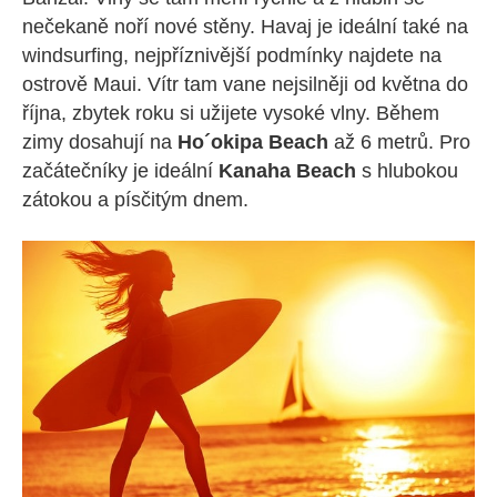
nečekaně noří nové stěny. Havaj je ideální také na
windsurfing, nejpříznivější podmínky najdete na
ostrově Maui. Vítr tam vane nejsilněji od května do
října, zbytek roku si užijete vysoké vlny. Během
zimy dosahují na
Ho´okipa Beach
až 6 metrů. Pro
začátečníky je ideální
Kanaha Beach
s hlubokou
zátokou a písčitým dnem.