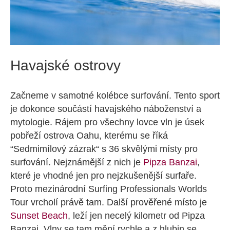
Havajské ostrovy
Začneme v samotné kolébce surfování. Tento sport
je dokonce součástí havajského náboženství a
mytologie. Rájem pro všechny lovce vln je úsek
pobřeží ostrova Oahu, kterému se říká
“Sedmimílový zázrak“ s 36 skvělými místy pro
surfování. Nejznámější z nich je
Pipza Banzai
,
které je vhodné jen pro nejzkušenější surfaře.
Proto mezinárodní
Surfing Professionals Worlds
Tour
vrcholí právě tam. Další prověřené místo je
Sunset Beach
, leží jen necelý kilometr od Pipza
Banzai. Vlny se tam mění rychle a z hlubin se