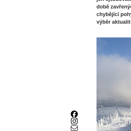
době zavřenýc
chybějící poh
výběr aktualit