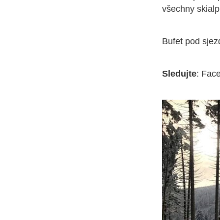
všechny skialp
Bufet pod sje
Sledujte
: Fac