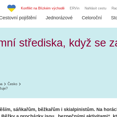
Konflikt na Blízkém východě
ERVin
Nahlásit cestu
Rad
Cestovní pojištění
Jednorázové
Celoroční
St
mní střediska, když se z
pa
Česko
žuje?
ěším, sáňkařům, běžkařům i skialpinistům. Na horá
. Běžky a procházky jsou „bezpečnými aktivitami“, k