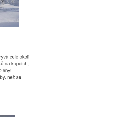
ývá celé okolí
čků na kopcích,
oleny!
by, než se