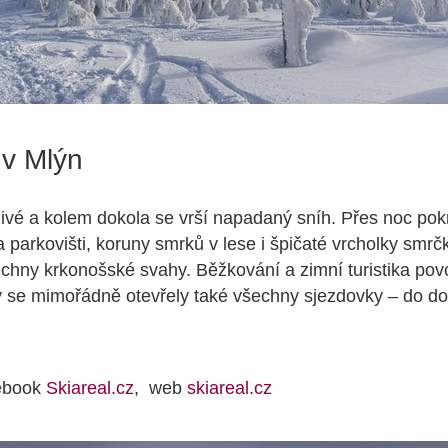
ův Mlýn
ivé a kolem dokola se vrší napadaný sníh. Přes noc pokr
na parkovišti, koruny smrků v lese i špičaté vrcholky smr
echny krkonošské svahy. Běžkování a zimní turistika pov
ty se mimořádně otevřely také všechny sjezdovky – do do
ebook
Skiareal.cz
, web
skiareal.cz