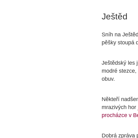
Ještěd
Sníh na Ještěd
pěšky stoupá d
Ještědský les 
modré stezce,
obuv.
Někteří nadšen
mrazivých hor 
procházce v B
Dobrá zpráva p