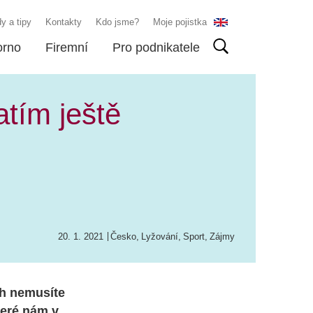
y a tipy
Kontakty
Kdo jsme?
Moje pojistka
orno
Firemní
Pro podnikatele
atím ještě
20. 1. 2021
Česko
,
Lyžování
,
Sport
,
Zájmy
ch nemusíte
teré nám v