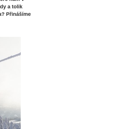
y a tolik
ka? Přinášíme