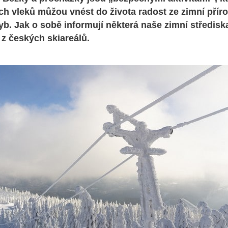
h vleků můžou vnést do života radost ze zimní přírod
yb. Jak o sobě informují některá naše zimní středis
 z českých skiareálů.