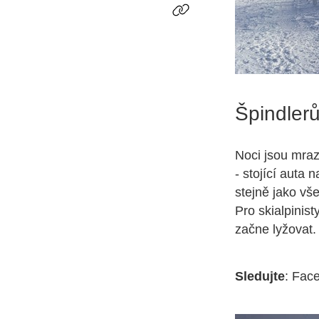
Špindler
Noci jsou mraz
- stojící auta 
stejně jako vš
Pro skialpinis
začne lyžovat.
Sledujte
: Fac