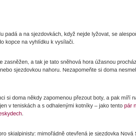
u padá a na sjezdovkách, když nejde lyžovat, se alespo
o kopce na vyhlídku k vysílači.
je zasněžen, a tak je tato sněhová hora úžasnou prochá
 nebo sjezdovkou nahoru. Nezapomeňte si doma nesme
ci si doma někdy zapomenou přezout boty, a pak míří n
jen v teniskách a s odhalenými kotníky – jako tento
pár 
eskydech
.
ro skialpinisty: mimořádně otevřená je sjezdovka Nová 