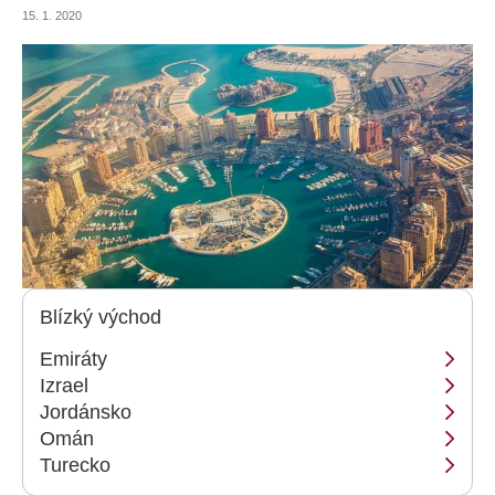
začněte hledat letenky. Nejlepší pláže vám poradíme my.
15. 1. 2020
Blízký východ
Emiráty
Izrael
Jordánsko
Omán
Turecko