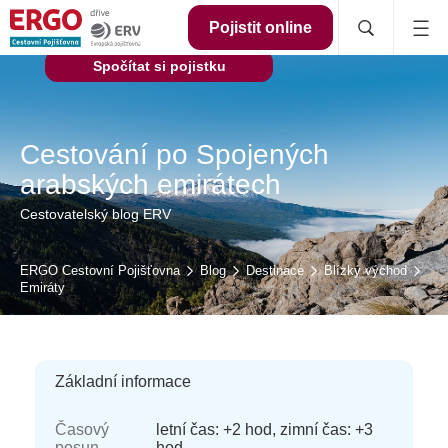
Pojistit online
Spočítat si pojistku
Cestování po Spojených
arabských emirátech
Cestovatelský blog ERV
ERGO Cestovní Pojišťovna
Blog
Destinace
Blízký východ
Emiráty
Základní informace
Časový
letní čas: +2 hod, zimní čas: +3
posun
hod