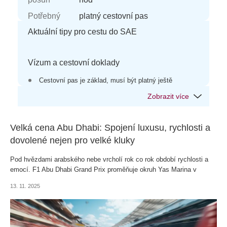
Potřebný
platný cestovní pas
doklad
Aktuální tipy pro cestu do SAE
Vízum
na 90 dnů za účelem dovolené
není vízum do SAE potřeba
Vízum a cestovní doklady
Bezpečnost
Spojené arabské emiráty patří mezi
velmi bezpečné země, ale respektujte
Cestovní pas je základ, musí být platný ještě
místní zákony a zvyklosti, vyhýbejte se
minimálně 6 měsíců od data vstupu do SAE
nevhodnému chování.
Bez víza: max. 90 dnů během jakéhokoli období 180
dnů
S vízem: dovolená nad 90 dnů přes cestovku nebo na
Velká cena Abu Dhabi: Spojení luxusu, rychlosti a
portálu
imigračního úřadu
.
dovolené nejen pro velké kluky
Pobyty pro pracovní či studijní účely: vyřizuje
Pod hvězdami arabského nebe vrcholí rok co rok období rychlosti a
zaměstnavatel nebo škola.
emocí. F1 Abu Dhabi Grand Prix proměňuje okruh Yas Marina v
Finanční hotovost nad 60 000 AED musíte písemně i
zářivou show, kde se mísí vůně benzínu s luxusem a orientální
ústně deklarovat.
13. 11. 2025
atmosférou. Nejde jen o závod – je to zážitek, na který se
Počítají se do toho však i drahé kameny a kovy.
nezapomíná, a nadchne široké spektrum diváků.
Pro zefektivnění pomoci při nesnázích doporučujeme
před odletem registraci v systému
DROZD