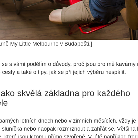
árně My Little Melbourne v Budapešti.]
 se s vámi podělím o důvody, proč jsou pro mě kavárny 
cesty a také o tipy, jak se při jejich výběru nespálit.
jako skvělá základna pro každého
ele
 parných letních dnech nebo v zimních měsících, vždy je d
sluníčka nebo naopak rozmrznout a zahřát se. Většina 
, které jsou k tomu přímo stvořené. V létě například fre