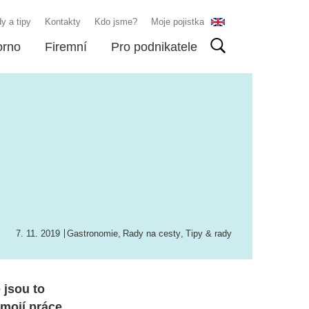
y a tipy
Kontakty
Kdo jsme?
Moje pojistka
orno
Firemní
Pro podnikatele
7. 11. 2019
Gastronomie
,
Rady na cesty
,
Tipy & rady
 jsou to
mojí práce.