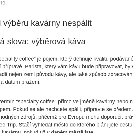
ne.
i výběru kavárny nespálit
vá slova: výběrová káva
peciality coffee” je pojem, který definuje kvalitu podávan
jí přípravě. Barista, který vám kávu bude připravovat, by
dit nejen zemi původu kávy, ale také způsob zpracován
u a datum pražení.
termín “specialty coffee” přímo ve jméně kavárny nebo n
upem. Pokud se ale nechcete spálit, připravte se předem.
yhodných zdrojů, přičemž pro Evropu mohu doporučit prá
e Trip. Stačí vyhledat město do kterého plánujete cest
ší kavárnu, pokud už v daném městě jste.