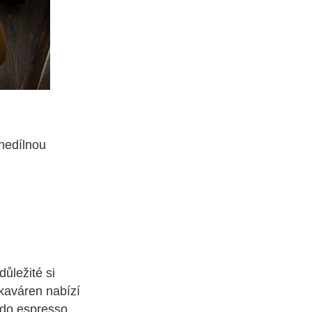
nedílnou
ůležité si
kaváren nabízí
ddo espresso,