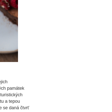
jich
mých památek
turistických
otu a tepou
e se daná čtvrť