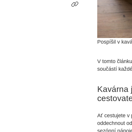
Pospíšil v kav
V tomto článku
součástí každé 
Kavárna 
cestovat
Ať cestujete v
oddechnout od 
sezónní nápoje