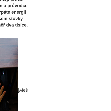
zín a průvodce
rpáte energii
jsem stovky
ř dva tisíce.
[Aleš