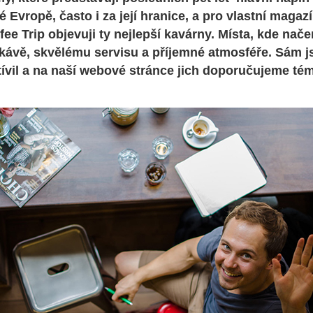
é Evropě, často i za její hranice, a pro vlastní maga
ee Trip objevuji ty nejlepší kavárny. Místa, kde nače
kávě, skvělému servisu a příjemné atmosféře. Sám 
ívil a na naší webové stránce jich doporučujeme témě