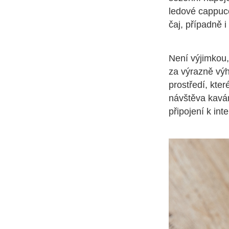
ledové cappucc
čaj, případně i
Není výjimkou,
za výrazně výh
prostředí, kter
návštěva kavárn
připojení k int