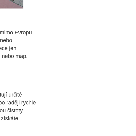
 mimo Evropu
 nebo
ece jen
e nebo map.
jí určité
o raději rychle
ou čistoty
 získáte