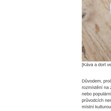
[Káva a dort v
Důvodem, proč 
rozmístění na 
nebo populární
průvodcích nen
místní kulturo