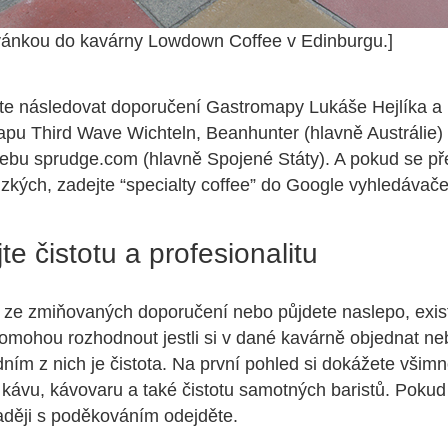
vánkou do kavárny Lowdown Coffee v Edinburgu.]
e následovat doporučení Gastromapy Lukáše Hejlíka a
pu Third Wave Wichteln, Beanhunter (hlavně Austrálie)
ebu sprudge.com (hlavně Spojené Státy). A pokud se př
zkých, zadejte “specialty coffee” do Google vyhledávač
te čistotu a profesionalitu
 ze zmiňovaných doporučení nebo půjdete naslepo, existu
 pomohou rozhodnout jestli si v dané kavárně objednat neb
dním z nich je čistota. Na první pohled si dokážete všimn
a kávu, kávovaru a také čistotu samotných baristů. Pokud
aději s poděkováním odejděte.