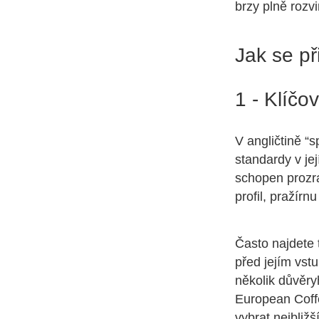
brzy plně rozvi
Jak se př
1 - Klíčo
V angličtině “s
standardy v je
schopen prozra
profil, pražírn
Často najdete 
před jejím vst
několik důvěr
European Coffe
vybrat nejbliž