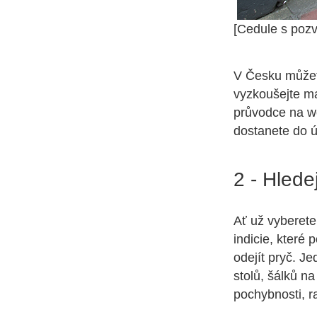
[Cedule s poz
V Česku můžet
vyzkoušejte ma
průvodce na w
dostanete do ú
2 - Hledej
Ať už vyberete
indicie, které
odejít pryč. Je
stolů, šálků n
pochybnosti, r