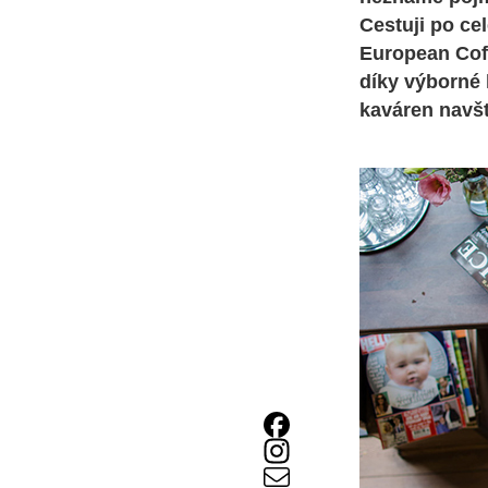
Cestuji po cel
European Coff
díky výborné 
kaváren navšt