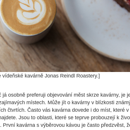
e vídeňské kavárně Jonas Reindl Roastery.]
já osobně preferuji objevování měst skrze kavárny, je je
zajímavých místech. Může jít o kavárny v blízkosti zná
ch čtvrtích. Často vás kavárna dovede i do míst, které v 
ajdete. Jsou to oblasti, které se teprve probouzejí k živ
u. První kavárna s výběrovou kávou je často předzvěst, ž