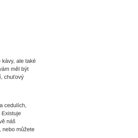
é kávy, ale také
 vám měl být
í, chuťový
a cedulích,
 Existuje
vě náš
u, nebo můžete