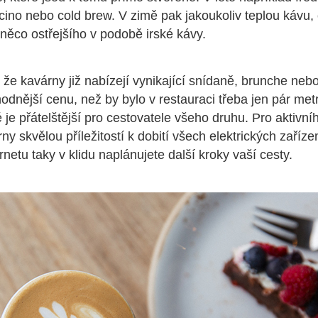
ino nebo cold brew. V zimě pak jakoukoliv teplou kávu,
 něco ostřejšího v podobě irské kávy.
 že kavárny již nabízejí vynikající snídaně, brunche neb
odnější cenu, než by bylo v restauraci třeba jen pár met
é je přátelštější pro cestovatele všeho druhu. Pro aktivníh
y skvělou příležitostí k dobití všech elektrických zaříze
ernetu taky v klidu naplánujete další kroky vaší cesty.