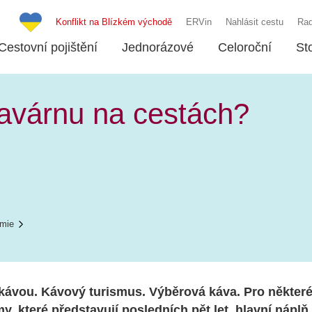
Konflikt na Blízkém východě
ERVin
Nahlásit cestu
Rad
Cestovní pojištění
Jednorázové
Celoroční
St
kavárnu na cestách?
mie
kávou. Kávový turismus. Výběrová káva. Pro některé
, které představují posledních pět let hlavní náplň 