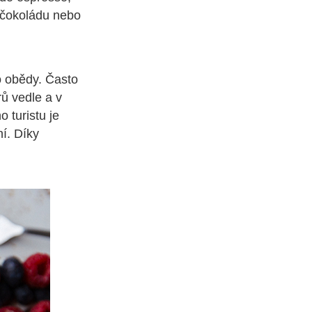
 čokoládu nebo
o obědy. Často
rů vedle a v
o turistu je
ní. Díky