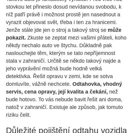
stovkou let přineslo dosud nevídanou svobodu, k
níž patří právě i možnost prostě jen nasednout a
vyrazit objevovat svět, třeba i ten za hranicemi.
Jenže stále jde jen o stroj a takový stroj se
může
pokazit.
Zkuste se zeptat mezi vašimi přáteli, koho
někdy nechalo auto ve štychu. Důkladně pak
naslouchejte těm, kterým se tato nepříjemnost
stala v zahraničí. Určitě se někdo takový najde a
jeho vyprávění možná bude hodně velká
detektivka. Řešit opravu v zemi, kde se sotva
domluvíte, vážně nechcete.
Odtahovka, vhodný
servis, cena opravy, její kvalita a čekání,
než
bude hotovo. To vás nebude bavit řešit ani doma,
natož v zahraničí. Existuje ale způsob, jak tomuto
riziku čelit.
Důležité pojištění odtahu vozidla