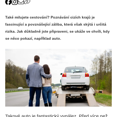
Také milujete cestování? Poznávání cizích krajů je
fascinující a povznášející záliba, která však skýtá i určitá
rizika. Jak důkladně jste připraveni, se ukáže ve chvíli, kdy
se něco pokazí, například auto.
Takové auto je fantastický vynález. Před více než