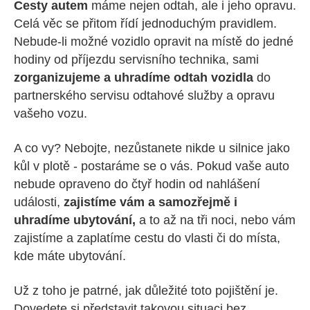
Cesty autem
máme nejen odtah, ale i jeho opravu.
Celá věc se přitom řídí jednoduchým pravidlem.
Nebude-li možné vozidlo opravit na místě do jedné
hodiny od příjezdu servisního technika, sami
zorganizujeme a uhradíme odtah vozidla
do
partnerského servisu odtahové služby a opravu
vašeho vozu.
A co vy? Nebojte, nezůstanete nikde u silnice jako
kůl v plotě - postaráme se o vás. Pokud vaše auto
nebude opraveno do čtyř hodin od nahlášení
události,
zajistíme vám a samozřejmě i
uhradíme ubytování,
a to až na tři noci, nebo vám
zajistíme a zaplatíme cestu do vlasti či do místa,
kde máte ubytování.
Už z toho je patrné, jak důležité toto pojištění je.
Dovedete si představit takovou situaci bez