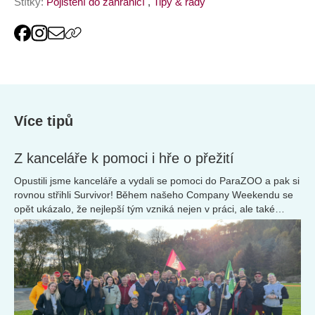
Štítky:
Pojištění do zahraničí
,
Tipy & rady
Více tipů
Z kanceláře k pomoci i hře o přežití
Opustili jsme kanceláře a vydali se pomoci do ParaZOO a pak si
rovnou střihli Survivor! Během našeho Company Weekendu se
opět ukázalo, že nejlepší tým vzniká nejen v práci, ale také
mimo kancelář.