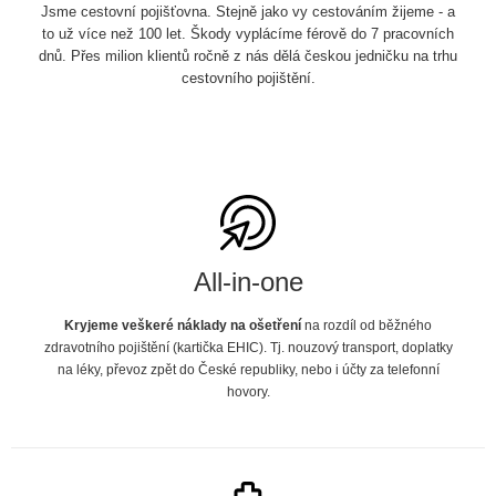
Jsme cestovní pojišťovna. Stejně jako vy cestováním žijeme - a
to už více než 100 let. Škody vyplácíme férově do 7 pracovních
dnů. Přes milion klientů ročně z nás dělá českou jedničku na trhu
cestovního pojištění.
All-in-one
Kryjeme veškeré náklady na ošetření
na rozdíl od běžného
zdravotního pojištění (kartička EHIC). Tj. nouzový transport, doplatky
na léky, převoz zpět do České republiky, nebo i účty za telefonní
hovory.