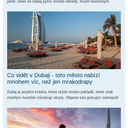
perel. Dnes se Dubaj pyšní mnoha rekordy, živým turistickým
ruchem a čilým uměleckým životem.
Co vidět v Dubaji - toto město nabízí
mnohem víc, než jen mrakodrapy
Dubaj je pouštní kráska, která skýtá mnoho pokladů, které však
mnohým turistům zůstávají skryty. Objevte tuto pulzující metropoli!