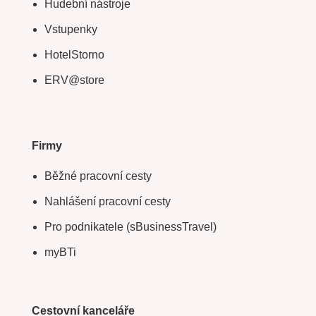
Hudební nástroje
Vstupenky
HotelStorno
ERV@store
Firmy
Běžné pracovní cesty
Nahlášení pracovní cesty
Pro podnikatele (sBusinessTravel)
myBTi
Cestovní kanceláře