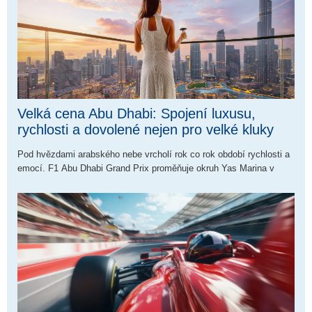
Velká cena Abu Dhabi: Spojení luxusu,
rychlosti a dovolené nejen pro velké kluky
Pod hvězdami arabského nebe vrcholí rok co rok období rychlosti a
emocí. F1 Abu Dhabi Grand Prix proměňuje okruh Yas Marina v
zářivou show, kde se mísí vůně benzínu s luxusem a orientální
atmosférou. Nejde jen o závod – je to zážitek, na který se
nezapomíná, a nadchne široké spektrum diváků.