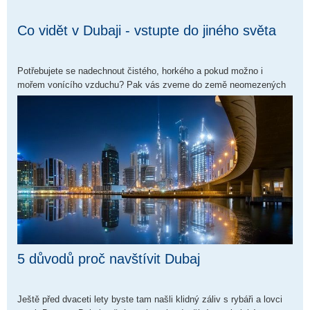
Co vidět v Dubaji - vstupte do jiného světa
Potřebujete se nadechnout čistého, horkého a pokud možno i
mořem vonícího vzduchu? Pak vás zveme do země neomezených
možností: arabského emirátu Dubaj a jeho stejnojmenného hlavního
města.
5 důvodů proč navštívit Dubaj
Ještě před dvaceti lety byste tam našli klidný záliv s rybáři a lovci