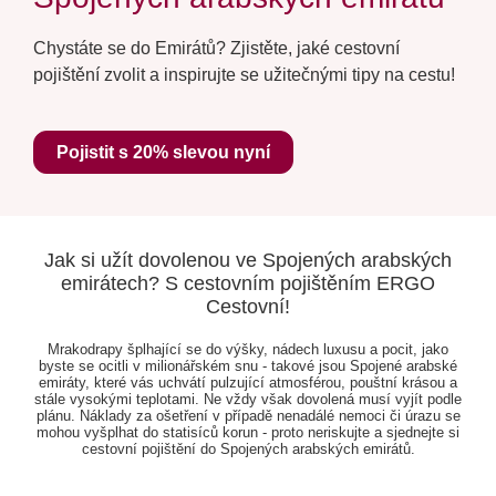
Chystáte se do Emirátů? Zjistěte, jaké cestovní
pojištění zvolit a inspirujte se užitečnými tipy na cestu!
Pojistit s 20% slevou nyní
Jak si užít dovolenou ve Spojených arabských
emirátech? S cestovním pojištěním ERGO
Cestovní!
Mrakodrapy šplhající se do výšky, nádech luxusu a pocit, jako
byste se ocitli v milionářském snu - takové jsou Spojené arabské
emiráty, které vás uchvátí pulzující atmosférou, pouštní krásou a
stále vysokými teplotami. Ne vždy však dovolená musí vyjít podle
plánu. Náklady za ošetření v případě nenadálé nemoci či úrazu se
mohou vyšplhat do statisíců korun - proto neriskujte a sjednejte si
cestovní pojištění do Spojených arabských emirátů.