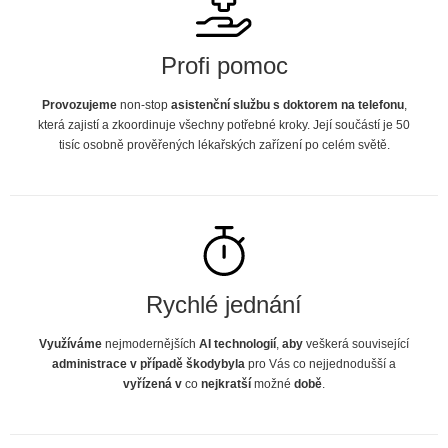
Profi pomoc
Provozujeme
non-stop
asistenční službu s doktorem na telefonu
,
která zajistí a zkoordinuje všechny potřebné kroky. Její součástí je 50
tisíc osobně prověřených lékařských zařízení po celém světě.
Rychlé jednání
Využíváme
nejmodernějších
AI technologií
,
aby
veškerá související
administrace v případě škody
byla
pro Vás co nejjednodušší a
vyřízená v
co
nejkratší
možné
době
.