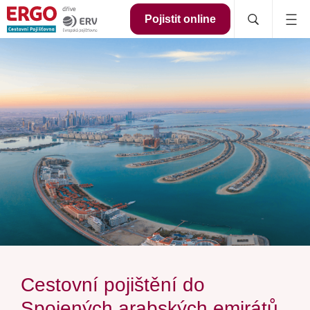
Pojistit online
Cestovní pojištění do
Spojených arabských emirátů