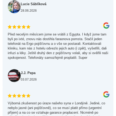
Lucie Sáblíková
28.06.2026
Před necelým měsícem jsme se vrátili z Egypta. I když jsme tam
byli po ixté, znovu nás dostihla faraonova pomsta. Stačil jeden
telefonát na Ergo pojišťovnu a o vše se postarali. Kontaktovali
kliniku, kam nás z hotelu odvezlo jejich auto (i zpět), vyšetřili, dali
infuzi a léky. Ještě druhý den z pojišťovny volali, aby si ověřili naši
spokojenost. Telefonáty samozřejmě proplatili. Super
J.J. Pepa
03.07.2026
Výborná zkušenost po úraze našeho syna v Londýně. Jediné, co
nebylo jasné (ani pojišťovně), co se musí platit přímo (urgentní
příjem) a na co se vztahuje garance proplacení. Nicméně po