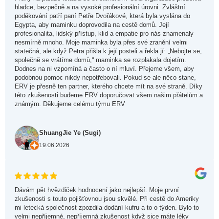
hladce, bezpečně a na vysoké profesionální úrovni. Zvláštní
poděkování patří paní Petře Dvořákové, která byla vyslána do
Egypta, aby maminku doprovodila na cestě domů. Její
profesionalita, lidský přístup, klid a empatie pro nás znamenaly
nesmírně mnoho. Moje maminka byla přes své zranění velmi
statečná, ale když Petra přišla k její posteli a řekla jí: „Nebojte se,
společně se vrátíme domů,“ maminka se rozplakala dojetím.
Dodnes na ni vzpomíná a často o ní mluví. Přejeme všem, aby
podobnou pomoc nikdy nepotřebovali. Pokud se ale něco stane,
ERV je přesně ten partner, kterého chcete mít na své straně. Díky
této zkušenosti budeme ERV doporučovat všem našim přátelům a
známým. Děkujeme celému týmu ERV
ShuangJie Ye (Sugi)
19.06.2026
Dávám pět hvězdiček hodnocení jako nejlepší. Moje první
zkušenosti s touto pojišťovnou jsou skvělé. Při cestě do Ameriky
mi letecká společnost zpozdila dodání kufru a to o týden. Bylo to
velmi nepříjemné, nepříjemná zkušenost když sice máte léky