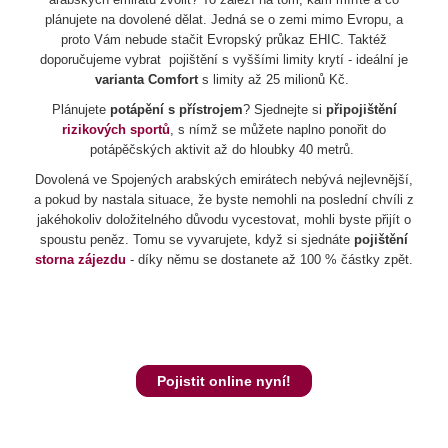
plánujete na dovolené dělat. Jedná se o zemi mimo Evropu, a
proto Vám nebude stačit Evropský průkaz EHIC. Taktéž
doporučujeme vybrat pojištění s vyššími limity krytí - ideální je
varianta Comfort
s limity až 25 milionů Kč.
Plánujete
potápění s přístrojem
? Sjednejte si
připojištění
rizikových sportů
, s nímž se můžete naplno ponořit do
potápěčských aktivit až do hloubky 40 metrů.
Dovolená ve Spojených arabských emirátech nebývá nejlevnější,
a pokud by nastala situace, že byste nemohli na poslední chvíli z
jakéhokoliv doložitelného důvodu vycestovat, mohli byste přijít o
spoustu peněz. Tomu se vyvarujete, když si sjednáte
pojištění
storna zájezdu
- díky němu se dostanete až 100 % částky zpět.
Pojistit online nyní!