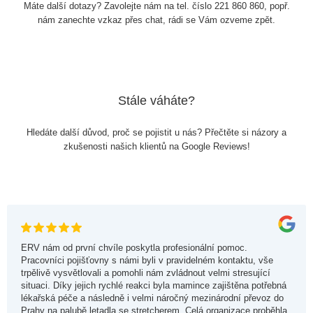
Máte další dotazy? Zavolejte nám na tel. číslo 221 860 860, popř.
nám zanechte vzkaz přes chat, rádi se Vám ozveme zpět.
Stále váháte?
Hledáte další důvod, proč se pojistit u nás? Přečtěte si názory a
zkušenosti našich klientů na Google Reviews!
ERV nám od první chvíle poskytla profesionální pomoc.
Pracovníci pojišťovny s námi byli v pravidelném kontaktu, vše
trpělivě vysvětlovali a pomohli nám zvládnout velmi stresující
situaci. Díky jejich rychlé reakci byla mamince zajištěna potřebná
lékařská péče a následně i velmi náročný mezinárodní převoz do
Prahy na palubě letadla se stretcherem. Celá organizace proběhla