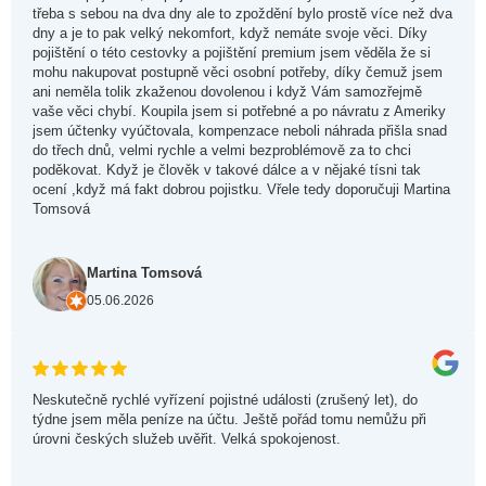
třeba s sebou na dva dny ale to zpoždění bylo prostě více než dva
dny a je to pak velký nekomfort, když nemáte svoje věci. Díky
pojištění o této cestovky a pojištění premium jsem věděla že si
mohu nakupovat postupně věci osobní potřeby, díky čemuž jsem
ani neměla tolik zkaženou dovolenou i když Vám samozřejmě
vaše věci chybí. Koupila jsem si potřebné a po návratu z Ameriky
jsem účtenky vyúčtovala, kompenzace neboli náhrada přišla snad
do třech dnů, velmi rychle a velmi bezproblémově za to chci
poděkovat. Když je člověk v takové dálce a v nějaké tísni tak
ocení ,když má fakt dobrou pojistku. Vřele tedy doporučuji Martina
Tomsová
Martina Tomsová
05.06.2026
Neskutečně rychlé vyřízení pojistné události (zrušený let), do
týdne jsem měla peníze na účtu. Ještě pořád tomu nemůžu při
úrovni českých služeb uvěřit. Velká spokojenost.