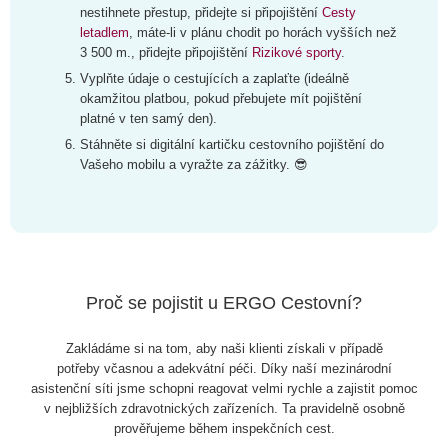
nestihnete přestup, přidejte si připojištění
Cesty
letadlem
, máte-li v plánu chodit po horách vyšších než
3 500 m., přidejte připojištění
Rizikové sporty
.
Vyplňte údaje o cestujících a zaplaťte (ideálně
okamžitou platbou, pokud přebujete mít pojištění
platné v ten samý den).
Stáhněte si digitální kartičku cestovního pojištění do
Vašeho mobilu a vyražte za zážitky. 😎
Proč se pojistit u ERGO Cestovní?
Zakládáme si na tom, aby naši klienti získali v případě
potřeby včasnou a adekvátní péči. Díky naší mezinárodní
asistenční síti jsme schopni reagovat velmi rychle a zajistit pomoc
v nejbližších zdravotnických zařízeních. Ta pravidelně osobně
prověřujeme během inspekčních cest.