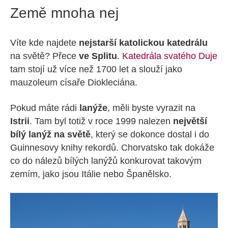
Země mnoha nej
Víte kde najdete
nejstarší katolickou katedrálu
na světě? Přece
ve Splitu
.
Katedrála svatého Duje
tam stojí už více než 1700 let a slouží jako
mauzoleum císaře Diokleciána.
Pokud máte rádi
lanýže
, měli byste vyrazit na
Istrii
. Tam byl totiž v roce 1999 nalezen
největší
bílý lanýž na světě
, který se dokonce dostal i do
Guinnesovy knihy rekordů. Chorvatsko tak dokáže
co do nálezů bílých lanýžů konkurovat takovým
zemím, jako jsou Itálie nebo Španělsko.