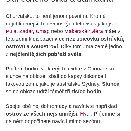
Chorvatsko, to není jenom pevnina. Kromě
nejoblíbenějších pevninských letovisek jako jsou
Pula
,
Zadar
,
Umag
nebo
Makarská riviéra
máte v
této zemi k dispozici
více než tisícovku ostrůvků,
ostrovů a souostroví
. Díky tomu má země jedno
z
nejčlenitějších pobřeží světa
.
Počtem hodin, ve kterých uvidíte v Chorvatsku
slunce na obloze, sbalí do kapsy dokonce i
takovou zemi, jako je australské Sydney.
Slunce
se na obloze udrží téměř
tři tisíce hodin
.
Spojte obě nej dohromady a navštivte například
ostrov ze všech nejslunnější
,
Hvar
. Příjemně si
na něm odpočinete navíc i mimo sezónu.