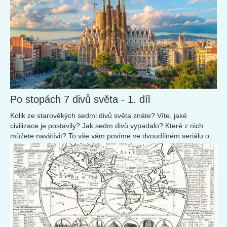
Po stopách 7 divů světa - 1. díl
Kolik ze starověkých sedmi divů světa znáte? Víte, jaké
civilizace je postavily? Jak sedm divů vypadalo? Které z nich
můžete navštívit? To vše vám povíme ve dvoudílném seriálu o
těchto výjimečných stavbách.