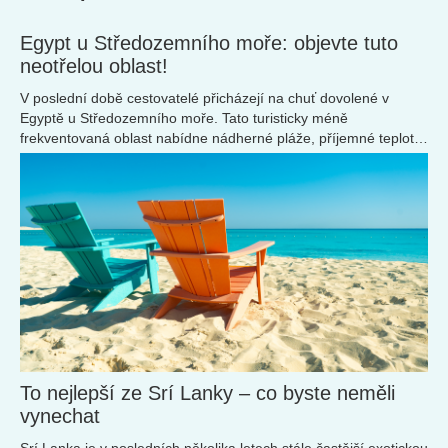
Egypt u Středozemního moře: objevte tuto
neotřelou oblast!
V poslední době cestovatelé přicházejí na chuť dovolené v
Egyptě u Středozemního moře. Tato turisticky méně
frekventovaná oblast nabídne nádherné pláže, příjemné teploty
a mnoho dalšího!
To nejlepší ze Srí Lanky – co byste neměli
vynechat
Srí Lanka je v posledních několika letech stále častější exotickou