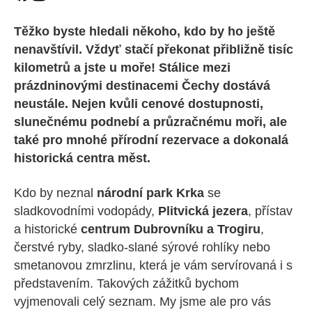
Těžko byste hledali někoho, kdo by ho ještě
nenavštívil. Vždyť stačí překonat přibližně tisíc
kilometrů a jste u moře! Stálice mezi
prázdninovými destinacemi Čechy dostává
neustále. Nejen kvůli cenové dostupnosti,
slunečnému podnebí a průzračnému moři, ale
také pro mnohé přírodní rezervace a dokonalá
historická centra měst.
Kdo by neznal
národní park Krka
se
sladkovodními vodopády,
Plitvická jezera
, přístav
a historické
centrum Dubrovníku a Trogiru
,
čerstvé ryby, sladko-slané sýrové rohlíky nebo
smetanovou zmrzlinu, která je vám servírovaná i s
představením. Takových zážitků bychom
vyjmenovali celý seznam. My jsme ale pro vás