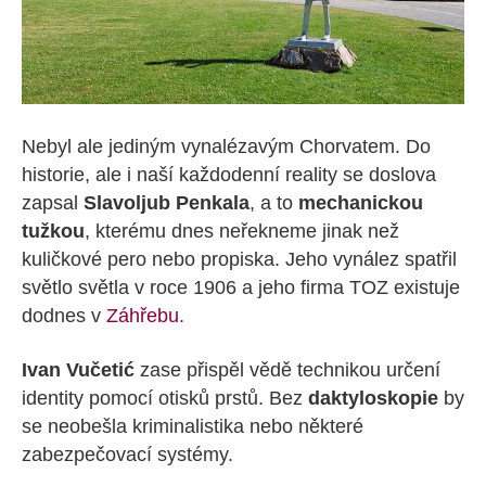
Nebyl ale jediným vynalézavým Chorvatem. Do
historie, ale i naší každodenní reality se doslova
zapsal
Slavoljub Penkala
, a to
mechanickou
tužkou
, kterému dnes neřekneme jinak než
kuličkové pero nebo propiska. Jeho vynález spatřil
světlo světla v roce 1906 a jeho firma TOZ existuje
dodnes v
Záhřebu
.
Ivan Vučetić
zase přispěl vědě technikou určení
identity pomocí otisků prstů. Bez
daktyloskopie
by
se neobešla kriminalistika nebo některé
zabezpečovací systémy.