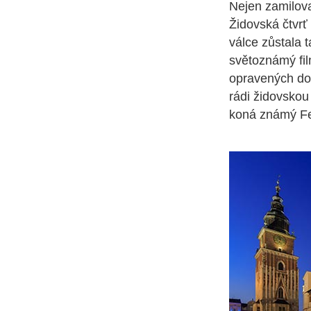
Nejen zamilova
Židovská čtvrť
válce zůstala t
světoznámý fi
opravených dom
rádi židovskou
koná známý Fes