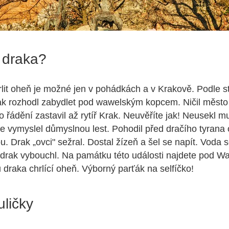
 draka?
rlit oheň je možné jen v pohádkách a v Krakově. Podle s
k rozhodl zabydlet pod wawelským kopcem. Ničil město 
o řádění zastavil až rytíř Krak. Neuvěříte jak! Neusekl m
ale vymyslel důmyslnou lest. Pohodil před dračího tyrana 
. Drak „ovci" sežral. Dostal žízeň a šel se napít. Voda s
 drak vybouchl. Na památku této události najdete pod 
draka chrlící oheň. Výborný parťák na selfíčko!
ličky