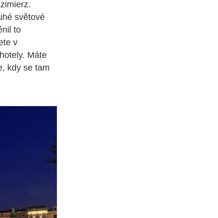
zimierz.
ruhé světové
nil to
ete v
hotely. Máte
e, kdy se tam