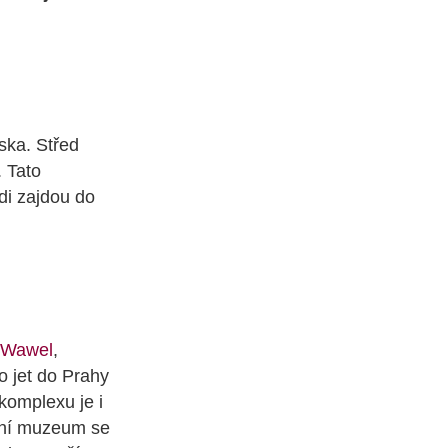
ska. Střed
 Tato
ádi zajdou do
Wawel
,
o jet do Prahy
komplexu je i
adní muzeum se