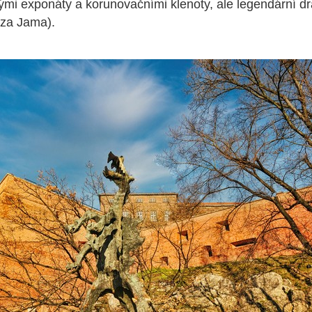
ými exponáty a korunovačními klenoty, ale legendární dr
za Jama).