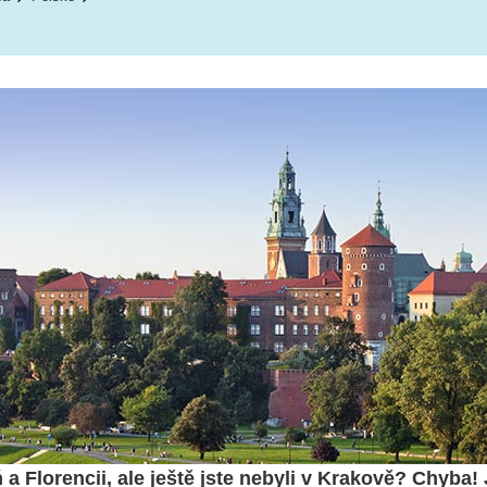
 a Florencii, ale ještě jste nebyli v Krakově? Chyba! 