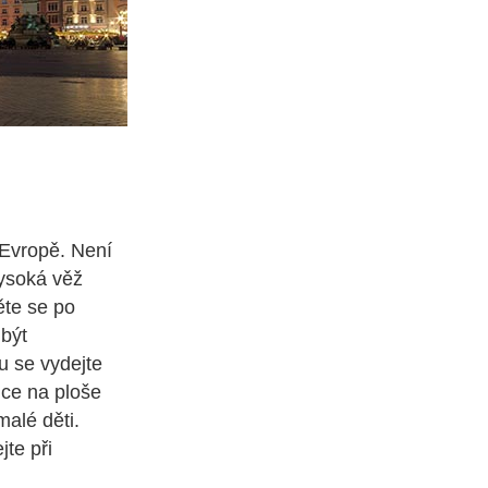
 Evropě. Není
vysoká věž
ěte se po
 být
 se vydejte
ce na ploše
malé děti.
te při