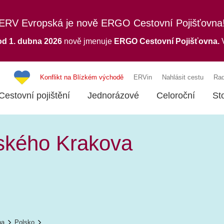
ERV Evropská je nově ERGO Cestovní Pojišťovna
od 1. dubna 2026
nově jmenuje
ERGO
Cestovní Pojišťovna.
V
Konflikt na Blízkém východě
ERVin
Nahlásit cestu
Rad
Cestovní pojištění
Jednorázové
Celoroční
St
ského Krakova
pa
Polsko