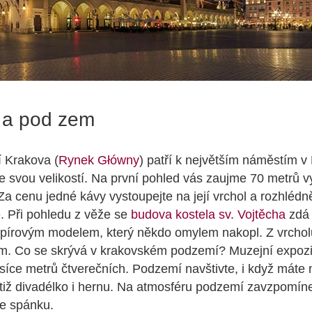
 a pod zem
 Krakova (
Rynek Główny
) patří k největším náměstím v
 svou velikostí. Na první pohled vás zaujme 70 metrů 
 Za cenu jedné kávy vystoupejte na její vrchol a rozhlédn
. Při pohledu z věže se
budova kostela sv. Vojtěcha
zdá
írovým modelem, který někdo omylem nakopl. Z vrcholu
m. Co se skrývá v krakovském podzemí? Muzejní expozi
tisíce metrů čtverečních. Podzemí navštivte, i když máte 
tiž divadélko i hernu. Na atmosféru podzemí zavzpomínej
ke spánku.