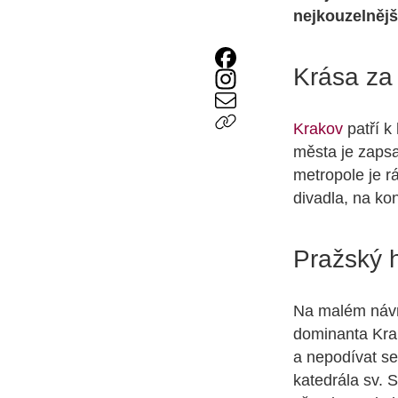
nejkouzelněj
Krása za
Krakov
patří k
města je zaps
metropole je rá
divadla, na ko
Pražský 
Na malém návr
dominanta Krak
a nepodívat se
katedrála sv. 