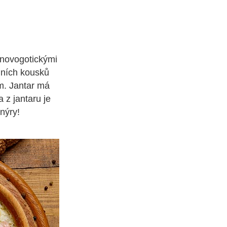
 novogotickými
lních kousků
m. Jantar má
 z jantaru je
nýry!