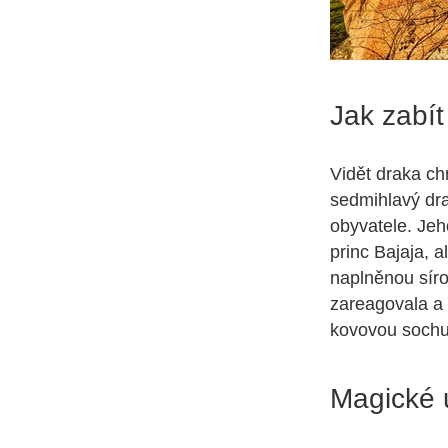
Jak zabít
Vidět draka ch
sedmihlavý dra
obyvatele. Jeh
princ Bajaja, 
naplněnou sírou
zareagovala a
kovovou sochu 
Magické u