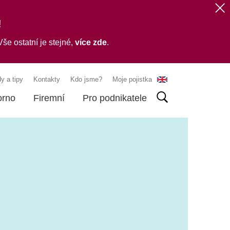
!
še ostatní je stejné,
více zde
.
y a tipy
Kontakty
Kdo jsme?
Moje pojistka
orno
Firemní
Pro podnikatele