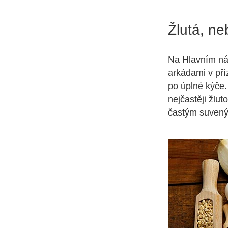
Žlutá, n
Na Hlavním nám
arkádami v pří
po úplné kýče
nejčastěji žlu
častým suvenýr