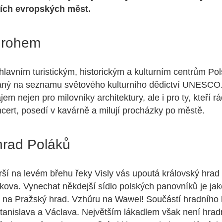
ších evropských měst.
 rohem
 hlavním turistickým, historickým a kulturním centrům Pol
aný na seznamu světového kulturního dědictví UNESCO.
jem nejen pro milovníky architektury, ale i pro ty, kteří r
ncert, posedí v kavárně a milují procházky po městě.
hrad Poláků
ší na levém břehu řeky Visly vás upoutá královský hrad
ova. Vynechat někdejší sídlo polských panovníků je jak
 na Pražský hrad. Vzhůru na Wawel! Součástí hradního 
Stanislava a Václava. Největším lákadlem však není hr