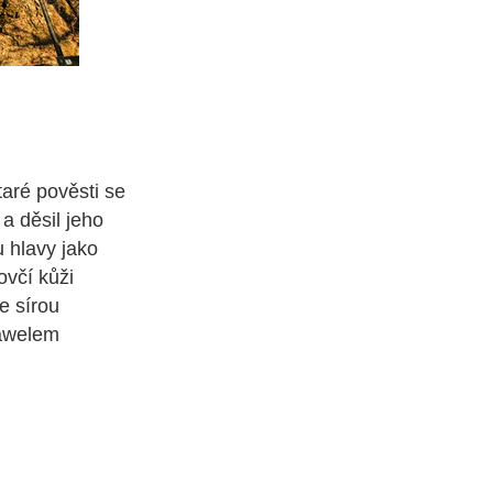
taré pověsti se
a děsil jeho
u hlavy jako
ovčí kůži
e sírou
Wawelem