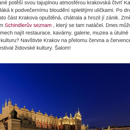
né potěší svou tajuplnou atmosférou krakovská čtvrť Ka
 láká k podvečernímu bloudění spletitými uličkami. Po d
ato část Krakova opuštěná, chátrala a hrozil jí zánik. Změ
lm
Schindlerův seznam
, který se tam natáčel. Dnes můž
ech najít restaurace, kavárny, galerie, muzea a útulné 
 kulturu? Navštivte Krakov na přelomu června a červenc
tival židovské kultury. Šalom!