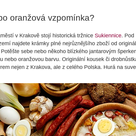
ebo oranžová vzpomínka?
ěstí v Krakově stojí historická tržnice
Sukiennice
. Pod
zemí najdete krámky plné nejrůznějšího zboží od originá
. Potěšte sebe nebo někoho blízkého jantarovým šperke
tou nebo oranžovou barvu. Originální kousek či drobnůstka
em nejen z Krakova, ale z celého Polska. Hurá na suve