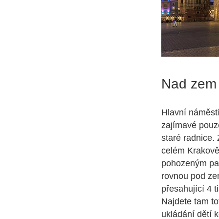
Nad zem
Hlavní náměstí
zajímavé pouze
staré radnice.
celém Krakově
pohozeným pap
rovnou pod ze
přesahující 4 
Najdete tam to
ukládání dětí 