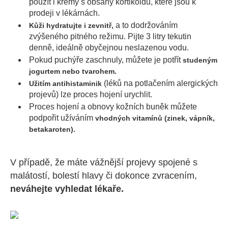
použít i krémy s obsahy kortikoidů, které jsou k
prodeji v lékárnách.
a to dodržováním
Kůži hydratujte i zevnitř,
zvýšeného pitného režimu. Pijte 3 litry tekutin
denně, ideálně obyčejnou neslazenou vodu.
Pokud puchýře zaschnuly, můžete je potřít
studeným
jogurtem nebo tvarohem.
(léků na potlačením alergických
Užitím antihistaminik
projevů) lze proces hojení urychlit.
Proces hojení a obnovy kožních buněk můžete
podpořit užíváním
vhodných vitamínů (zinek, vápník,
betakaroten).
V případě, že máte vážnější projevy spojené s
malátostí, bolestí hlavy či dokonce zvracením,
neváhejte vyhledat lékaře.