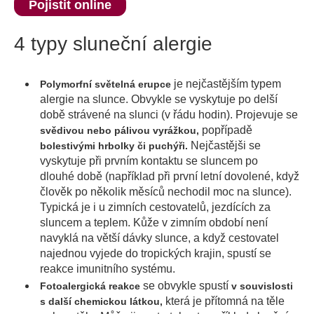
Pojistit online
4 typy sluneční alergie
je nejčastějším typem
Polymorfní světelná erupce
alergie na slunce.
Obvykle se vyskytuje po delší
době strávené na slunci (v řádu hodin). Projevuje se
popřípadě
svědivou nebo pálivou vyrážkou,
Nejčastějši se
bolestivými hrbolky či puchýři.
vyskytuje při prvním kontaktu se sluncem po
dlouhé době (například při první letní dovolené, když
člověk po několik měsíců nechodil moc na slunce).
Typická je i u zimních cestovatelů, jezdících za
sluncem a teplem. Kůže v zimním období není
navyklá na větší dávky slunce, a když cestovatel
najednou vyjede do tropických krajin, spustí se
reakce imunitního systému.
se obvykle spustí
Fotoalergická reakce
v souvislosti
která je přítomná na těle
s další chemickou látkou,