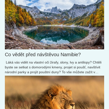
Co vědět před návštěvou Namibie?
Láká vás vidět na vlastní oči žirafy, slony, lvy a antilopy? Chtěli
byste se setkat s domorodými kmeny, projet si poušť, navštívit
národní parky a projít pouštní duny? To vše můžete zažít v
Namibii.