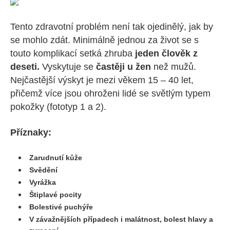
Tento zdravotní problém není tak ojedinělý, jak by
se mohlo zdát. Minimálně jednou za život se s
touto komplikací setká zhruba
jeden člověk z
deseti.
Vyskytuje se
častěji u žen
než mužů.
Nejčastější výskyt je mezi věkem 15 – 40 let,
přičemž více jsou ohroženi lidé se světlým typem
pokožky (fototyp 1 a 2).
Příznaky:
Zarudnutí kůže
Svědění
Vyrážka
Štiplavé pocity
Bolestivé puchýře
V závažnějších případech i malátnost, bolest hlavy a