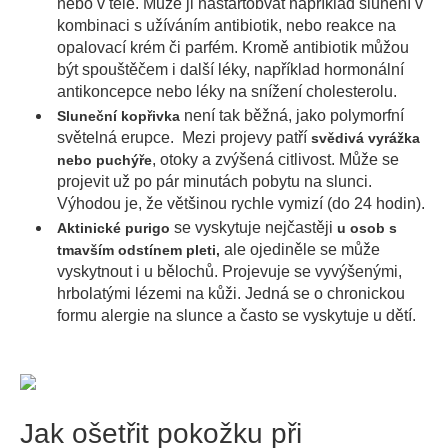
nebo v těle. Může ji nastartobvat například slunění v
kombinaci s užíváním antibiotik, nebo reakce na
opalovací krém či parfém. Kromě antibiotik můžou
být spouštěčem i další léky, například hormonální
antikoncepce nebo léky na snížení cholesterolu.
není tak běžná, jako polymorfní
Sluneční kopřivka
světelná erupce. Mezi projevy patří
svědivá vyrážka
, otoky a zvýšená citlivost. Může se
nebo puchýře
projevit už po pár minutách pobytu na slunci.
Výhodou je, že většinou rychle vymizí (do 24 hodin).
se vyskytuje nejčastěji
Aktinické purigo
u osob s
ale ojediněle se může
tmavším odstínem pleti,
vyskytnout i u bělochů. Projevuje se vyvýšenými,
hrbolatými lézemi na kůži. Jedná se o chronickou
formu alergie na slunce a často se vyskytuje u dětí.
Jak ošetřit pokožku při