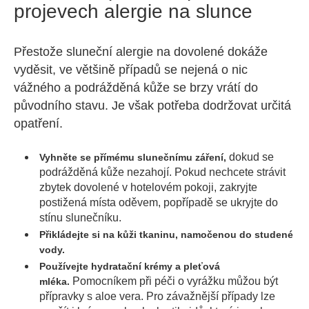
projevech alergie na slunce
Přestože sluneční alergie na dovolené dokáže
vyděsit, ve většině případů se nejená o nic
vážného a podrážděná kůže se brzy vrátí do
původního stavu. Je však potřeba dodržovat určitá
opatření.
dokud se
Vyhněte se přímému slunečnímu záření,
podrážděná kůže nezahojí. Pokud nechcete strávit
zbytek dovolené v hotelovém pokoji, zakryjte
postižená místa oděvem, popřípadě se ukryjte do
stínu slunečníku.
Přikládejte si na kůži tkaninu, namočenou do studené
vody.
Používejte hydratační krémy a pleťová
Pomocníkem při péči o vyrážku můžou být
mléka.
přípravky s aloe vera. Pro závažnější případy lze