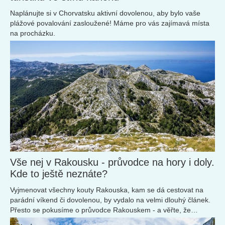
Naplánujte si v Chorvatsku aktivní dovolenou, aby bylo vaše
plážové povalování zasloužené! Máme pro vás zajímavá místa
na procházku.
Vše nej v Rakousku - průvodce na hory i doly.
Kde to ještě neznáte?
Vyjmenovat všechny kouty Rakouska, kam se dá cestovat na
parádní víkend či dovolenou, by vydalo na velmi dlouhý článek.
Přesto se pokusíme o průvodce Rakouskem - a věřte, že
objevování nových míst v této zemi nikdy nekončí!