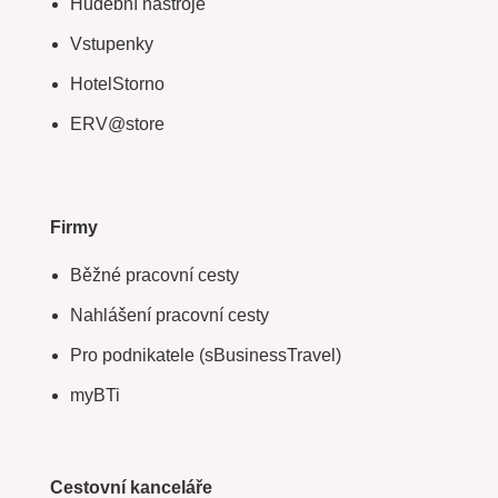
Hudební nástroje
Vstupenky
HotelStorno
ERV@store
Firmy
Běžné pracovní cesty
Nahlášení pracovní cesty
Pro podnikatele (sBusinessTravel)
myBTi
Cestovní kanceláře