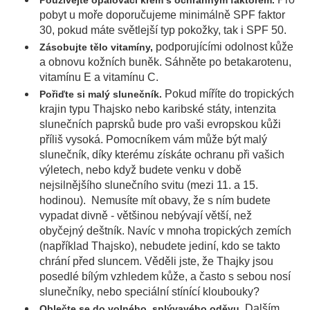
Používejte opalovací krém s ochranným faktorem.
pobyt u moře doporučujeme minimálně SPF faktor
30, pokud máte světlejší typ pokožky, tak i SPF 50.
podporujícími odolnost kůže
Zásobujte tělo vitamíny,
a obnovu kožních buněk. Sáhněte po betakarotenu,
vitamínu E a vitamínu C.
Pokud míříte do tropických
Pořiďte si malý slunečník.
krajin typu Thajsko nebo karibské státy, intenzita
slunečních paprsků bude pro vaši evropskou kůži
příliš vysoká. Pomocníkem vám může být malý
slunečník, díky kterému získáte ochranu při vašich
výletech, nebo když budete venku v době
nejsilnějšího slunečního svitu (mezi 11. a 15.
hodinou). Nemusíte mít obavy, že s ním budete
vypadat divně - většinou nebývají větší, než
obyčejný deštník. Navíc v mnoha tropických zemích
(například Thajsko), nebudete jediní, kdo se takto
chrání před sluncem. Věděli jste, že Thajky jsou
posedlé bílým vzhledem kůže, a často s sebou nosí
slunečníky, nebo speciální stínící kloubouky?
Dalším
Oblečte se do volného, splývavého oděvu.