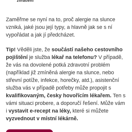
zvracení
Zaměřme se nyní na to, proč alergie na slunce
vzniká, jaké jsou její typy, a hlavně jak se s ní
vypořádat a jak jí předcházet.
Tip!
Věděli jste, že
součástí našeho cestovního
pojištění
je služba
lékař na telefonu?
V případě,
že vás na dovolené potká zdravotní problém
(například již zmíněná alergie na slunce, nebo
střevní potíže, infekce, horečky, atd.), asistenční
služba vás v případě potřeby může propojit s
kvalifikovaným, česky hovořícím lékařem.
Ten s
vámi situaci probere, a doporučí řešení. Může vám
i
vystavit e-recept na léky,
které si můžete
vyzvednout v místní lékárně.