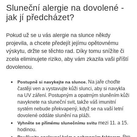
Sluneční alergie na dovolené -
jak jí předcházet?
Pokud už se u vás alergie na slunce někdy
projevila, a chcete předejít jejímu opětovnému
výskytu, držte se těchto rad. Díky tomu snížíte či
zcela eliminujete riziko, aby vám zkazila vaši příští
dovolenou.
Na jaře choďte
Postupně si navykejte na slunce.
častěji ven a vystavujte kůži slunci, aby si navykla
na UV záření. Postupným a opatrným sluněním kůži
navyknete na sluneční svit, takže váš imunitní
systém nebude překvapený, když se na vaší letní
dovolené oddáte slunění na pláži.
mezi 11. a 15.
Vyhněte se přímému slunečnímu svitu
hodinou.
Pro