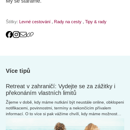
My se staráme.
Štítky:
Levné cestování
,
Rady na cesty
,
Tipy & rady
Více tipů
Retreat v zahraničí: Vydejte se za zážitky i
překonáním vlastních limitů
Žijeme v době, kdy máme nutkání být neustále online, obklopeni
notifikacemi, povinnostmi, termíny a nekončícím přívalem
informací. O to více si pak vážíme chvílí, kdy máme možnost
zpomalit, vypnout a dopřát si čas jen pro sebe – třeba na retreat
pobytech, které v posledních letech zažívají velký boom.