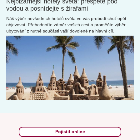
Nejbizarnější hotely světa: přespěte pod
vodou a posnídejte s žirafami
Náš výběr nevšedních hotelů světa ve vás probudí chuť opět
objevovat. Přehodnoťte záměr vašich cest a proměňte výběr
ubytování z nutné součásti vaší dovolené na hlavní cíl.
Pojistit online