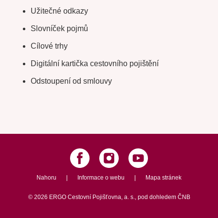
Užitečné odkazy
Slovníček pojmů
Cílové trhy
Digitální kartička cestovního pojištění
Odstoupení od smlouvy
Nahoru
|
Informace o webu
|
Mapa stránek
©
2026
ERGO Cestovní Pojišťovna, a. s.,
pod dohledem ČNB