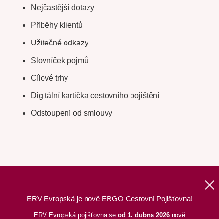
Nejčastější dotazy
Příběhy klientů
Užitečné odkazy
Slovníček pojmů
Cílové trhy
Digitální kartička cestovního pojištění
Odstoupení od smlouvy
ERV Evropská je nově ERGO Cestovní Pojišťovna!
Nahoru
|
Informace o webu
|
Mapa stránek
ERV Evropská pojišťovna se
od 1. dubna 2026
nově