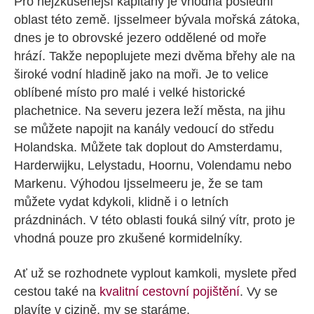
Pro nejzkušenější kapitány je vhodná poslední
oblast této země. Ijsselmeer bývala mořská zátoka,
dnes je to obrovské jezero oddělené od moře
hrází. Takže nepoplujete mezi dvěma břehy ale na
široké vodní hladině jako na moři. Je to velice
oblíbené místo pro malé i velké historické
plachetnice. Na severu jezera leží města, na jihu
se můžete napojit na kanály vedoucí do středu
Holandska. Můžete tak doplout do Amsterdamu,
Harderwijku, Lelystadu, Hoornu, Volendamu nebo
Markenu. Výhodou Ijsselmeeru je, že se tam
můžete vydat kdykoli, klidně i o letních
prázdninách. V této oblasti fouká silný vítr, proto je
vhodná pouze pro zkušené kormidelníky.
Ať už se rozhodnete vyplout kamkoli, myslete před
cestou také na
kvalitní cestovní pojištění
. Vy se
plavíte v cizině, my se staráme.