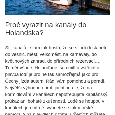
Proč vyrazit na kanály do
Holandska?
Síť kanálů je tam tak hustá, že se s lodí dostanete
do vesnic, měst, velkoměst, na karnevaly, do
květinových zahrad, do přírodních rezervací,…
Téměř všude. Holanďané jsou milí a vstřícní a
plavba lodí je pro ně tak samozřejmá jako pro
Čechy jízda autem. Rádi vám pomohou a poradí.
Největší výhodou oproti jachtingu je, že na
kormidlování v kanálech nepotřebujete kapitánský
průkaz ani bohaté zkušenosti. Lodě se houpou v
kanálech jen mírně, vyhnete se tak mořské
nemoci. A na plavidlech k tomu určených můžete