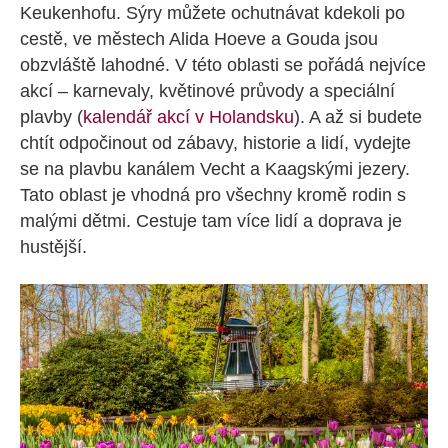
Keukenhofu. Sýry můžete ochutnávat kdekoli po
cestě, ve městech Alida Hoeve a Gouda jsou
obzvláště lahodné. V této oblasti se pořádá nejvíce
akcí – karnevaly, květinové průvody a speciální
plavby (
kalendář akcí v Holandsku
). A až si budete
chtít odpočinout od zábavy, historie a lidí, vydejte
se na plavbu kanálem Vecht a Kaagskými jezery.
Tato oblast je vhodná pro všechny kromě rodin s
malými dětmi. Cestuje tam více lidí a doprava je
hustější.