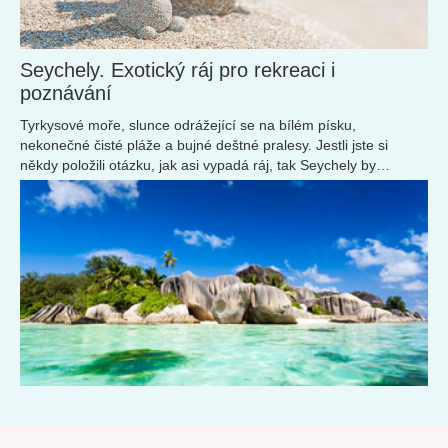
Seychely. Exotický ráj pro rekreaci i
poznávání
Tyrkysové moře, slunce odrážející se na bílém písku,
nekonečné čisté pláže a bujné deštné pralesy. Jestli jste si
někdy položili otázku, jak asi vypadá ráj, tak Seychely by
takovému obrázku mohly odpovídat.