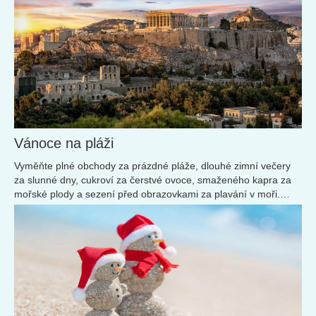
Vánoce na pláži
Vyměňte plné obchody za prázdné pláže, dlouhé zimní večery
za slunné dny, cukroví za čerstvé ovoce, smaženého kapra za
mořské plody a sezení před obrazovkami za plavání v moři.
Přesně tak můžete strávit už letošní Vánoce. Kde se vám budou
slavit pohádkově? Všechna místa leží nedaleko rovníku a
vezmeme je postupně od západu k východu.