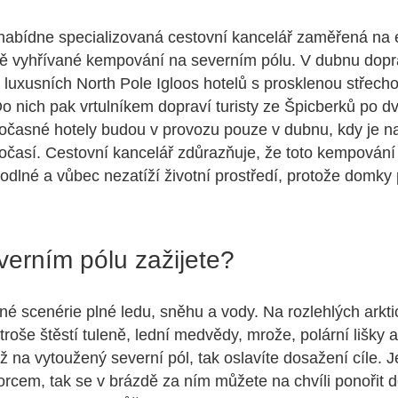
nabídne specializovaná cestovní kancelář zaměřená na e
dě vyhřívané kempování na severním pólu. V dubnu dopr
 luxusních North Pole Igloos hotelů s prosklenou střech
 nich pak vrtulníkem dopraví turisty ze Špicberků po d
Dočasné hotely budou v provozu pouze v dubnu, kdy je n
počasí. Cestovní kancelář zdůrazňuje, že toto kempován
dlné a vůbec nezatíží životní prostředí, protože domky
verním pólu zažijete?
né scenérie plné ledu, sněhu a vody. Na rozlehlých arkti
troše štěstí tuleně, lední medvědy, mrože, polární lišky 
 na vytoužený severní pól, tak oslavíte dosažení cíle. J
orcem, tak se v brázdě za ním můžete na chvíli ponořit 