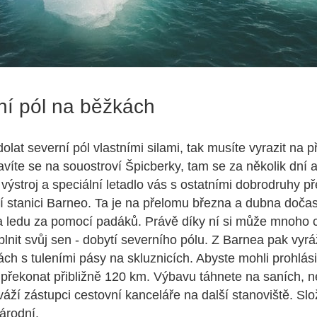
ní pól na běžkách
dolat severní pól vlastními silami, tak musíte vyrazit na
víte se na souostroví Špicberky, tam se za několik dní a
 výstroj a speciální letadlo vás s ostatními dobrodruhy p
ní stanici Barneo. Ta je na přelomu března a dubna doča
 ledu za pomocí padáků. Právě díky ní si může mnoho c
plnit svůj sen - dobytí severního pólu. Z Barnea pak vyrá
ch s tuleními pásy na skluznicích. Abyste mohli prohlásit
e překonat přibližně 120 km. Výbavu táhnete na saních, n
váží zástupci cestovní kanceláře na další stanoviště. Slo
árodní.