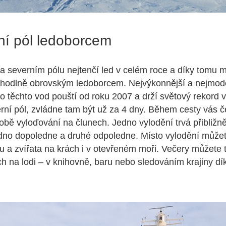
ní pól ledoborcem
na severním pólu nejtenčí led v celém roce a díky tomu 
ohodlně obrovským ledoborcem. Nejvýkonnější a nejmode
o těchto vod pouští od roku 2007 a drží světový rekord v 
rní pól, zvládne tam být už za 4 dny. Během cesty vás 
bě vyloďování na člunech. Jedno vylodění trvá přibližně
jedno dopoledne a druhé odpoledne. Místo vylodění může
u a zvířata na krách i v otevřeném moři. Večery můžete t
h na lodi – v knihovně, baru nebo sledováním krajiny dí