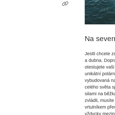
Na sever
Jestli chcete z
a dubna. Dopra
otestujete vaši
unikátní polár
vybudovaná na
celého světa s
silami na běžká
zvládli, musít
vrtulníkem pře
vždycky mezin