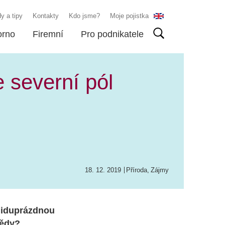
y a tipy
Kontakty
Kdo jsme?
Moje pojistka
orno
Firemní
Pro podnikatele
 severní pól
18. 12. 2019
Příroda
,
Zájmy
 liduprázdnou
vědy?