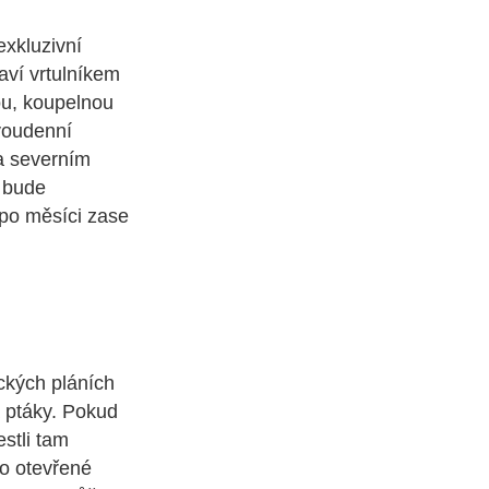
xkluzivní
aví vrtulníkem
ou, koupelnou
voudenní
a severním
í bude
 po měsíci zase
ckých pláních
a ptáky. Pokud
estli tam
do otevřené