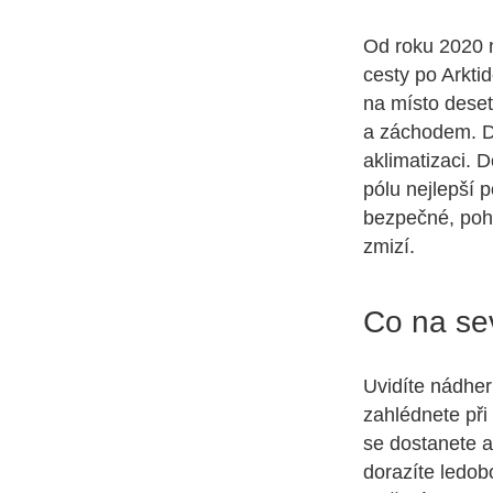
Od roku 2020 
cesty po Arkti
na místo deset
a záchodem. Do
aklimatizaci. 
pólu nejlepší 
bezpečné, poho
zmizí.
Co na se
Uvidíte nádher
zahlédnete při 
se dostanete až
dorazíte ledob