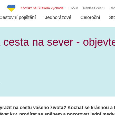
Konflikt na Blízkém východě
ERVin
Nahlásit cestu
Rad
Cestovní pojištění
Jednorázové
Celoroční
St
esta na sever - objevte
vyrazit na cestu vašeho života? Kochat se krásnou a
lávat kry, prodírat se sněhem a pozorovat lední med