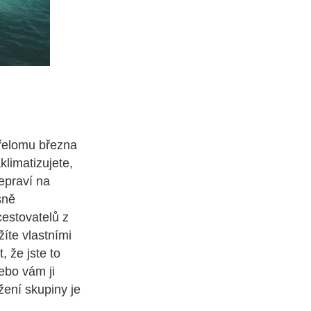
 přelomu března
klimatizujete,
řepraví na
sně
estovatelů z
žíte vlastními
, že jste to
ebo vám ji
žení skupiny je