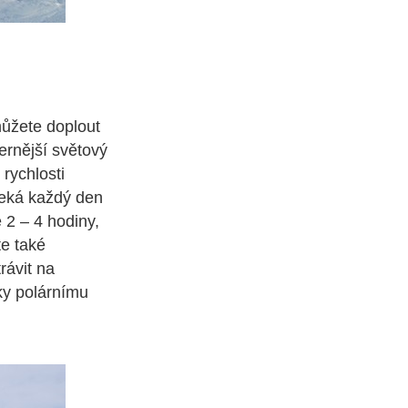
můžete doplout
rnější světový
rychlosti
čeká každý den
 2 – 4 hodiny,
te také
rávit na
ky polárnímu