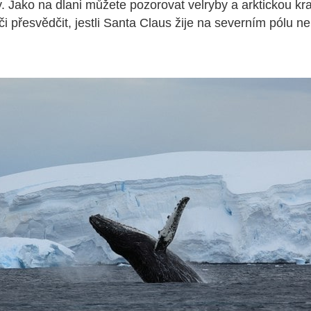
. Jako na dlani můžete pozorovat velryby a arktickou kr
či přesvědčit, jestli Santa Claus žije na severním pólu n