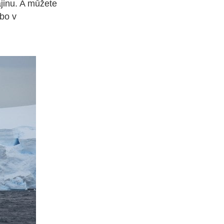
ajinu. A můžete
ebo v