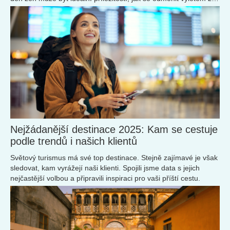
novými zážitky a koupit si letenky do destinace, kterou byste už
rády přetavily z travel bucket listu do skutečných zážitků.
Nejžádanější destinace 2025: Kam se cestuje
podle trendů i našich klientů
Světový turismus má své top destinace. Stejně zajímavé je však
sledovat, kam vyrážejí naši klienti. Spojili jsme data s jejich
nejčastější volbou a připravili inspiraci pro vaši příští cestu.