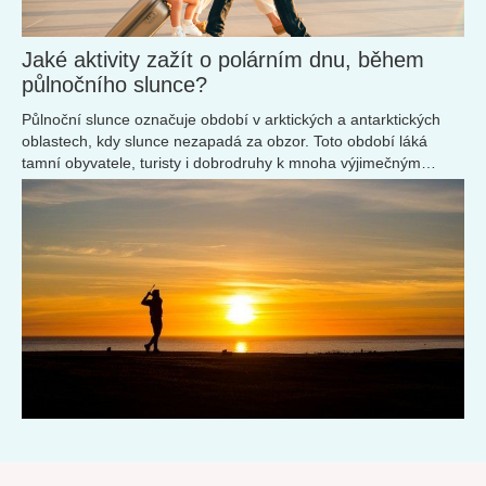
Jaké aktivity zažít o polárním dnu, během
půlnočního slunce?
Půlnoční slunce označuje období v arktických a antarktických
oblastech, kdy slunce nezapadá za obzor. Toto období láká
tamní obyvatele, turisty i dobrodruhy k mnoha výjimečným
aktivitám.