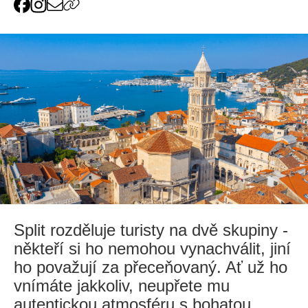
Split rozděluje turisty na dvě skupiny -
někteří si ho nemohou vynachválit, jiní
ho považují za přeceňovaný. Ať už ho
vnímáte jakkoliv, neupřete mu
autentickou atmosféru s bohatou