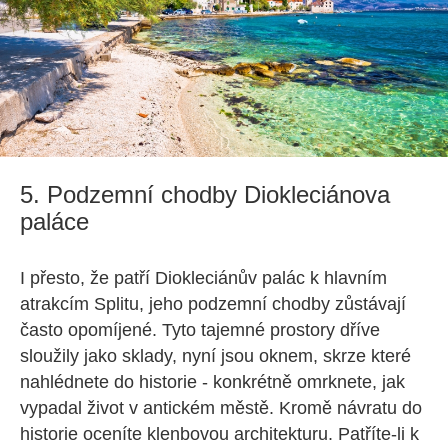
5. Podzemní chodby Diokleciánova
paláce
I přesto, že patří Diokleciánův palác k hlavním
atrakcím Splitu, jeho podzemní chodby zůstávají
často opomíjené. Tyto tajemné prostory dříve
sloužily jako sklady, nyní jsou oknem, skrze které
nahlédnete do historie - konkrétně omrknete, jak
vypadal život v antickém městě. Kromě návratu do
historie oceníte klenbovou architekturu. Patříte-li k