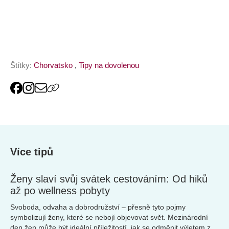
online
Štítky:
Chorvatsko
,
Tipy na dovolenou
Více tipů
Ženy slaví svůj svátek cestováním: Od hiků
až po wellness pobyty
Svoboda, odvaha a dobrodružství – přesně tyto pojmy
symbolizují ženy, které se nebojí objevovat svět. Mezinárodní
den žen může být ideální příležitostí, jak se odměnit výletem za