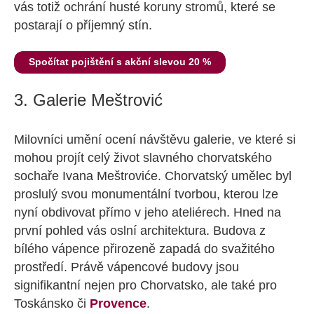
vás totiž ochrání husté koruny stromů, které se
postarají o příjemný stín.
Spočítat pojištění s akční slevou 20 %
3. Galerie Meštrović
Milovníci umění ocení návštěvu galerie, ve které si
mohou projít celý život slavného chorvatského
sochaře Ivana Meštroviće. Chorvatský umělec byl
proslulý svou monumentální tvorbou, kterou lze
nyní obdivovat přímo v jeho ateliérech. Hned na
první pohled vás oslní architektura. Budova z
bílého vápence přirozeně zapadá do svažitého
prostředí. Právě vápencové budovy jsou
signifikantní nejen pro Chorvatsko, ale také pro
Toskánsko či
Provence
.