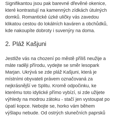
Signifikantou jsou pak barevné dřevěné okenice,
které kontrastují na kamenných zídkách útulných
domků. Romantické úzké uličky vás zavedou
klikatou cestou do lokálních kaváren a obchůdků,
kde nakoupíte dobroty i suvenýry na doma.
2. Pláž Kašjuni
Jestliže vás na chození po městě příliš neužije a
máte raději přírodu, vydejte se směr lesopark
Marjan. Ukrývá se zde pláž Kašjuni, která je
místními obyvateli právem označovaná za
nejkrásnější ve Splitu. Kromě odpočinku, ke
kterému toto idylické přímo vybízí, si zde užijete
výhledy na modrou zátoku - stačí jen vystoupat po
úpatí kopce. Nebojte se, horko vám během
výšlapu nebude. Od ostrých slunečních paprsků