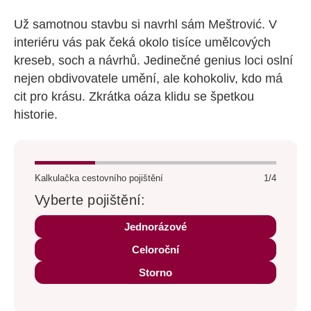
Už samotnou stavbu si navrhl sám Meštrović. V
interiéru vás pak čeká okolo tisíce umělcových
kreseb, soch a návrhů. Jedinečné genius loci oslní
nejen obdivovatele umění, ale kohokoliv, kdo má
cit pro krásu. Zkrátka oáza klidu se špetkou
historie.
Kalkulačka cestovního pojištění
1/4
Vyberte pojištění:
Jednorázové
Celoroční
Storno