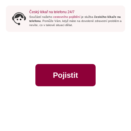
vodě to tu trochu připomíná dovolenou u Jadranu.
Ohrid potěší svými příznivými cenami – dobrou
večeři včetně nápoje tu pořídíte už od 150 Kč a
celkově je Ohrid zhruba o
32 % levnější než
Česko.
Zdroje:
Radynacestu.cz, obletsvet.cz,
Numbeo.cz, Lonelyplanet.com
Český lékař na telefonu 24/7
Součástí našeho
cestovního pojištění
je služba
českého lékaře na
telefonu
. Pomůže Vám, když máte na dovolené zdravotní problém a
nevíte, co v takové situaci dělat.