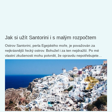
Mexiko, sombrero, grande zážitky. Tipy pro
pestrou dovolenou v Mexiku
Vítejte v Mexiku, zemi kontrastů a oblíbeném místě cestovatelů
z celého světa. Podívejte se s námi, co vše tam jde podniknout.
Jak si užít Santorini i s malým rozpočtem
Ostrov Santorini, perla Egejského moře, je považován za
nejkrásnější řecký ostrov. Bohužel i za ten nejdražší. Po mé