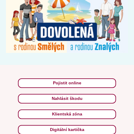
Infografika, která Vám otevře oči
Víte, v čem spočívá hlavní rozdíl mezi rodinou Smělých a
rodinou Znalých? V celkové ceně jejich letní dovolené. Jedni
vyrazili vybaveni optimismem a bezstarostnou náladou...