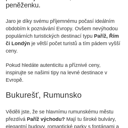
peněženku.
Jaro je díky svému příjemnému počasí ideálním
obdobím k poznávání Evropy. Ovšem nevýhodou
populárních turistických destinací typu
Paříž, Řím
či Londýn
je větší počet turistů a tím pádem vyšší
ceny.
Pokud hledáte autenticitu a příznivé ceny,
inspirujte se našimi tipy na levné destinace v
Evropě.
Bukurešť, Rumunsko
Věděli jste, že se hlavnímu rumunskému městu
přezdívá
Paříž východu?
Mají tu široké bulváry,
elegantní budovy, romantické parky s fontánami a