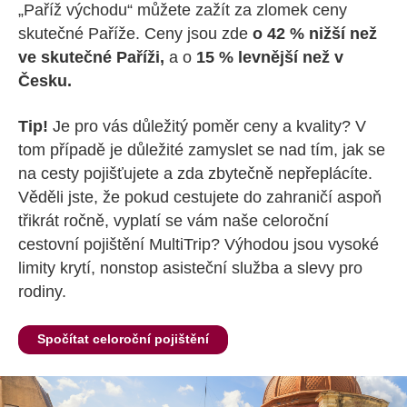
„Paříž východu“ můžete zažít za zlomek ceny
skutečné Paříže. Ceny jsou zde
o 42 % nižší než
ve skutečné Paříži,
a o
15 % levnější než v
Česku.
Tip!
Je pro vás důležitý poměr ceny a kvality? V
tom případě je důležité zamyslet se nad tím, jak se
na cesty pojišťujete a zda zbytečně nepřeplácíte.
Věděli jste, že pokud cestujete do zahraničí aspoň
třikrát ročně, vyplatí se vám naše celoroční
cestovní pojištění MultiTrip? Výhodou jsou vysoké
limity krytí, nonstop asisteční služba a slevy pro
rodiny.
Spočítat celoroční pojištění