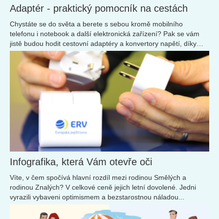
vlastní zkušenosti mohu potvrdit, že opravdu nepotřebujete
velký balík peněz na to, abyste si to užili. Stačí se jen řídit
následujícími pravidly.
Adaptér - praktický pomocník na cestách
Chystáte se do světa a berete s sebou kromě mobilního
telefonu i notebook a další elektronická zařízení? Pak se vám
jistě budou hodit cestovní adaptéry a konvertory napětí, díky
kterým se připojíte k elektrické síti...