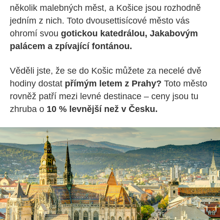
několik malebných měst, a Košice jsou rozhodně
jedním z nich. Toto dvousettisícové město vás
ohromí svou
gotickou katedrálou, Jakabovým
palácem a zpívající fontánou.
Věděli jste, že se do Košic můžete za necelé dvě
hodiny dostat
přímým letem z Prahy?
Toto město
rovněž patří mezi levné destinace – ceny jsou tu
zhruba o
10 % levnější než v Česku.