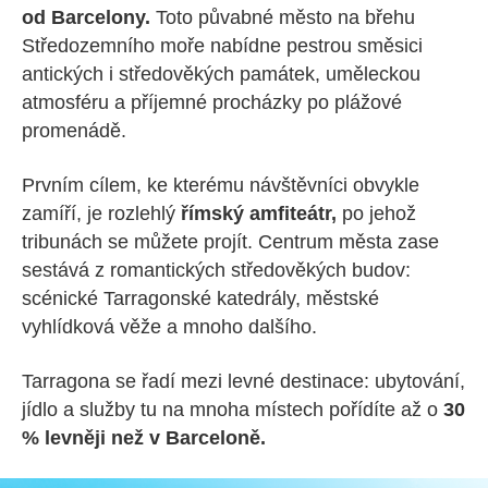
od Barcelony.
Toto půvabné město na břehu
Středozemního moře nabídne pestrou směsici
antických i středověkých památek, uměleckou
atmosféru a příjemné procházky po plážové
promenádě.
Prvním cílem, ke kterému návštěvníci obvykle
zamíří, je rozlehlý
římský amfiteátr,
po jehož
tribunách se můžete projít. Centrum města zase
sestává z romantických středověkých budov:
scénické Tarragonské katedrály, městské
vyhlídková věže a mnoho dalšího.
Tarragona se řadí mezi levné destinace: ubytování,
jídlo a služby tu na mnoha místech pořídíte až o
30
% levněji než v Barceloně.