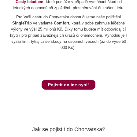
Cesty letadlem
, které pomůže v případě vymáhání škod od
leteckých dopravců při zpoždění, přesměrování či zrušení letu.
Pro Vaši cestu do Chorvatska doporučujeme naše pojištění
SingleTrip
ve variantě
Comfort
, která v sobě zahrnuje léčebné
výlohy ve výši 25 milionů Kč. Díky tomu budete mít odpovídající
krytí i pro případ závažnějších úrazů či onemocnění. Výhodou je I
vyšší limit týkající se škody na osobních věcech (až do výše 60
000 Kč).
Pojistit online nyní!
Jak se pojistit do Chorvatska?