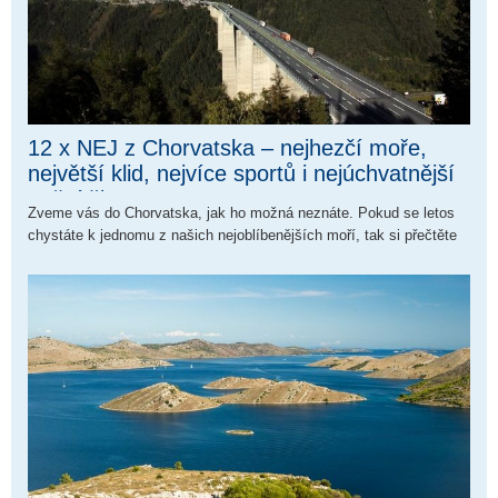
12 x NEJ z Chorvatska – nejhezčí moře,
největší klid, nejvíce sportů i nejúchvatnější
noční život
Zveme vás do Chorvatska, jak ho možná neznáte. Pokud se letos
chystáte k jednomu z našich nejoblíbenějších moří, tak si přečtěte
naše cestovní tipy pro každou náturu – dobrodružnou,
společenskou, sportovní, rodinnou i introvertní.