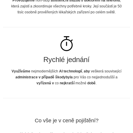
Provozujeme
non-stop
asistenční službu s doktorem na telefonu
,
která zajistí a zkoordinuje všechny potřebné kroky. Její součástí je 50
tisíc osobně prověřených lékařských zařízení po celém světě.
Rychlé jednání
Využíváme
nejmodernějších
AI technologií
,
aby
veškerá související
administrace v případě škody
byla
pro Vás co nejjednodušší a
vyřízená v
co
nejkratší
možné
době
.
Co vše je v ceně pojištění?