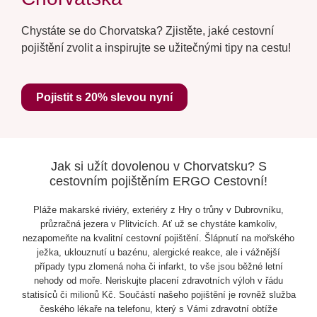
Chystáte se do Chorvatska? Zjistěte, jaké cestovní
pojištění zvolit a inspirujte se užitečnými tipy na cestu!
Pojistit s 20% slevou nyní
Jak si užít dovolenou v Chorvatsku? S
cestovním pojištěním ERGO Cestovní!
Pláže makarské riviéry, exteriéry z Hry o trůny v Dubrovníku,
průzračná jezera v Plitvicích. Ať už se chystáte kamkoliv,
nezapomeňte na kvalitní cestovní pojištění. Šlápnutí na mořského
ježka, uklouznutí u bazénu, alergické reakce, ale i vážnější
případy typu zlomená noha či infarkt, to vše jsou běžné letní
nehody od moře. Neriskujte placení zdravotních výloh v řádu
statisíců či milionů Kč. Součástí našeho pojištění je rovněž služba
českého lékaře na telefonu, který s Vámi zdravotní obtíže