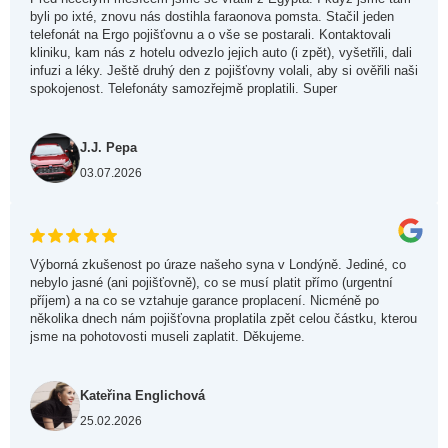
byli po ixté, znovu nás dostihla faraonova pomsta. Stačil jeden
telefonát na Ergo pojišťovnu a o vše se postarali. Kontaktovali
kliniku, kam nás z hotelu odvezlo jejich auto (i zpět), vyšetřili, dali
infuzi a léky. Ještě druhý den z pojišťovny volali, aby si ověřili naši
spokojenost. Telefonáty samozřejmě proplatili. Super
J.J. Pepa
03.07.2026
Výborná zkušenost po úraze našeho syna v Londýně. Jediné, co
nebylo jasné (ani pojišťovně), co se musí platit přímo (urgentní
příjem) a na co se vztahuje garance proplacení. Nicméně po
několika dnech nám pojišťovna proplatila zpět celou částku, kterou
jsme na pohotovosti museli zaplatit. Děkujeme.
Kateřina Englichová
25.02.2026