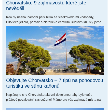
Chorvatsko: 9 zajímavostí, které jste
nevěděli
Kdo by neznal národní park Krka se sladkovodními vodopády,
Plitvická jezera, přístav a historické centrum Dubrovníku. My jsme
pro vás navíc připravili fakta, které jste o Chorvatsku možná ještě
neslyšeli. A našli jsme jich hned několik.
Objevujte Chorvatsko – 7 tipů na pohodovou
turistiku ve stínu kaňonů
Naplánujte si v Chorvatsku aktivní dovolenou, aby bylo vaše
plážové povalování zasloužené! Máme pro vás zajímavá místa na
procházku.