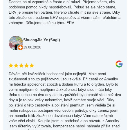
Dodnes na ni vzpomíná a často o ní mluví. Přejeme všem, aby
podobnou pomoc nikdy nepotřebovali. Pokud se ale něco stane,
ERV je přesně ten partner, kterého chcete mít na své straně. Díky
této zkušenosti budeme ERV doporučovat všem našim přátelům a
známým. Děkujeme celému týmu ERV
ShuangJie Ye (Sugi)
19.06.2026
Dávám pět hvězdiček hodnocení jako nejlepší. Moje první
zkušenosti s touto pojišťovnou jsou skvělé. Při cestě do Ameriky
mi letecká společnost zpozdila dodání kufru a to o týden. Bylo to
velmi nepříjemné, nepříjemná zkušenost když sice máte léky
třeba s sebou na dva dny ale to zpoždění bylo prostě více než dva
dny a je to pak velký nekomfort, když nemáte svoje věci. Díky
pojištění o této cestovky a pojištění premium jsem věděla že si
mohu nakupovat postupně věci osobní potřeby, díky čemuž jsem
ani neměla tolik zkaženou dovolenou i když Vám samozřejmě
vaše věci chybí. Koupila jsem si potřebné a po návratu z Ameriky
jsem účtenky vyúčtovala, kompenzace neboli náhrada přišla snad