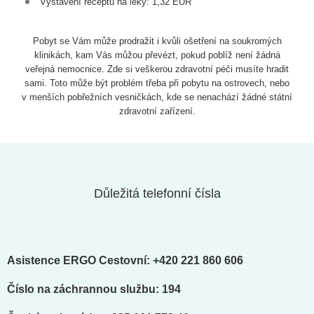
Vystavení receptu na léky: 1,32 EUR
Pobyt se Vám může prodražit i kvůli ošetření na soukromých
klinikách, kam Vás můžou převézt, pokud poblíž není žádná
veřejná nemocnice. Zde si veškerou zdravotní péči musíte hradit
sami. Toto může být problém třeba při pobytu na ostrovech, nebo
v menších pobřežních vesničkách, kde se nenachází žádné státní
zdravotní zařízení.
Důležitá telefonní čísla
Asistence ERGO Cestovní:
+420 221 860 606
Číslo na záchrannou službu: 194