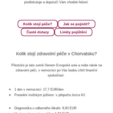
prodiskutuje a doporučí Vám vhodné řešení.
Kolik stojí péče?
Jak se pojistit?
Časté dotazy
Limity pojištění
Kolik stojí zdravotní péče v Chorvatsku?
Přestože je tato země členem Evropské unie a máte nárok na
zdravotní péči, v nemocnici po Vás budou chtít finanční
spoluúčast.
1 den v nemocnici: 17,7 EUR/den
Poranění mořským ježkem: v přepočtu tisíce Kč
Diagnostika u odborného lékaře: 8,83 EUR