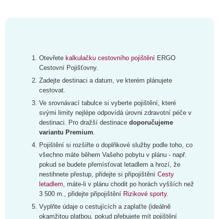
Otevřete
kalkulačku cestovního pojištění
ERGO
Cestovní Pojišťovny.
Zadejte destinaci a datum, ve kterém plánujete
cestovat.
Ve srovnávací tabulce si vyberte pojištění, které
svými limity nejlépe odpovídá úrovni zdravotní péče v
destinaci. Pro dražší destinace
doporučujeme
variantu Premium
.
Pojištění si rozšiřte o doplňkové služby podle toho, co
všechno máte během Vašeho pobytu v plánu - např.
pokud se budete přemísťovat letadlem a hrozí, že
nestihnete přestup, přidejte si připojištění
Cesty
letadlem
, máte-li v plánu chodit po horách vyšších než
3 500 m., přidejte připojištění
Rizikové sporty
.
Vyplňte údaje o cestujících a zaplaťte (ideálně
okamžitou platbou, pokud přebujete mít pojištění