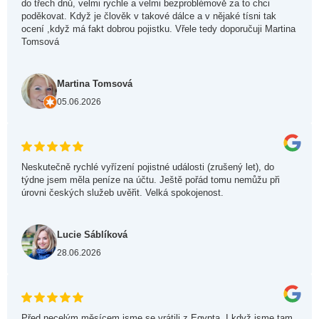
do třech dnů, velmi rychle a velmi bezproblémově za to chci
poděkovat. Když je člověk v takové dálce a v nějaké tísni tak
ocení ,když má fakt dobrou pojistku. Vřele tedy doporučuji Martina
Tomsová
Martina Tomsová
05.06.2026
Neskutečně rychlé vyřízení pojistné události (zrušený let), do
týdne jsem měla peníze na účtu. Ještě pořád tomu nemůžu při
úrovni českých služeb uvěřit. Velká spokojenost.
Lucie Sáblíková
28.06.2026
Před necelým měsícem jsme se vrátili z Egypta. I když jsme tam