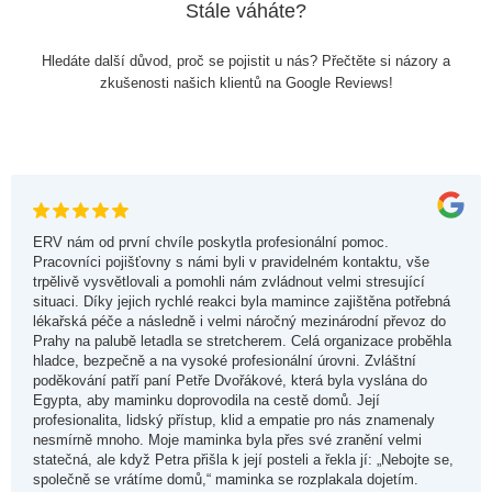
Stále váháte?
Hledáte další důvod, proč se pojistit u nás? Přečtěte si názory a
zkušenosti našich klientů na Google Reviews!
ERV nám od první chvíle poskytla profesionální pomoc.
Pracovníci pojišťovny s námi byli v pravidelném kontaktu, vše
trpělivě vysvětlovali a pomohli nám zvládnout velmi stresující
situaci. Díky jejich rychlé reakci byla mamince zajištěna potřebná
lékařská péče a následně i velmi náročný mezinárodní převoz do
Prahy na palubě letadla se stretcherem. Celá organizace proběhla
hladce, bezpečně a na vysoké profesionální úrovni. Zvláštní
poděkování patří paní Petře Dvořákové, která byla vyslána do
Egypta, aby maminku doprovodila na cestě domů. Její
profesionalita, lidský přístup, klid a empatie pro nás znamenaly
nesmírně mnoho. Moje maminka byla přes své zranění velmi
statečná, ale když Petra přišla k její posteli a řekla jí: „Nebojte se,
společně se vrátíme domů,“ maminka se rozplakala dojetím.