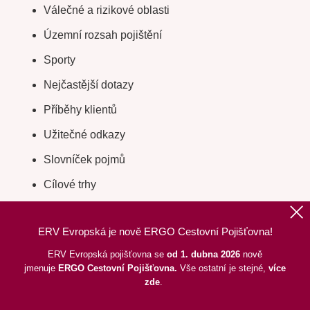
Válečné a rizikové oblasti
Územní rozsah pojištění
Sporty
Nejčastější dotazy
Příběhy klientů
Užitečné odkazy
Slovníček pojmů
Cílové trhy
Digitální kartička cestovního pojištění
ERV Evropská je nově ERGO Cestovní Pojišťovna!
Odstoupení od smlouvy
ERV Evropská pojišťovna se
od 1. dubna 2026
nově
jmenuje
ERGO
Cestovní Pojišťovna.
Vše ostatní je stejné,
více
zde
.